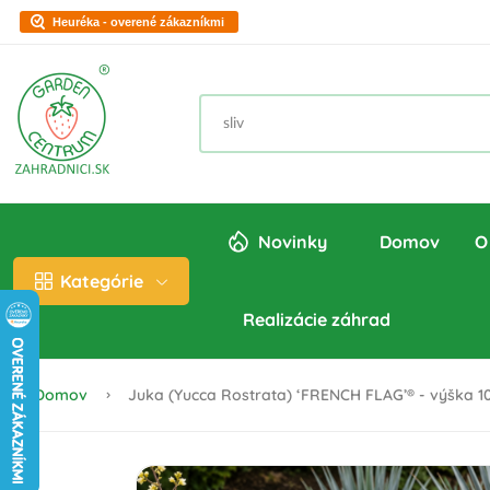
Heuréka - overené zákazníkmi
Novinky
Domov
O
Kategórie
Realizácie záhrad
Domov
Juka (Yucca Rostrata) ‘FRENCH FLAG’® - výška 10-