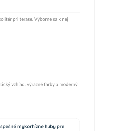
itér pri terase. Výborne sa k nej
otický vzhľad, výrazné farby a moderný
ospešné mykorhízne huby pre