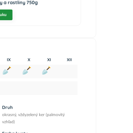
 a rastliny 750g
nuku
IX
X
XI
XII
Druh
okrasný, vždyzelený ker (palmovitý
vzhľad)