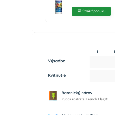
Strážiť ponuku
I
I
Výsadba
Kvitnutie
Botanický názov
Yucca rostrata 'French Flag'®