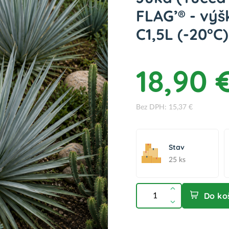
FLAG’® - výš
C1,5L (-20°C)
18,90 
Bez DPH: 15,37 €
Stav
25 ks
Do ko