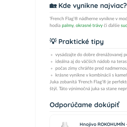
🏡 Kde vynikne najviac?
‘French Flag’® nádherne vynikne v mod
hodia
palmy
,
okrasné trávy
či ďalšie
suc
💡 Praktické tipy
vysádzajte do dobre drenážovanej 
ideálna aj do väčších nádob na teras
počas zimy chráňte pred nadmernou
krásne vynikne v kombinácii s kam
Juka zobanitá ‘French Flag’® je perfek
štýl. Táto výnimočná juka sa stane ne
Odporúčame dokúpiť
Hnojivo ROKOHUMÍN - 