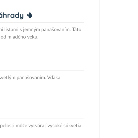
áhrady 🌵
mi listami s jemným panašovaním. Táto
 od mladého veku.
 svetlým panašovaním. Vďaka
pelosti môže vytvárať vysoké súkvetia