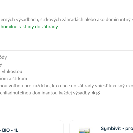
erných výsadbách, štrkových záhradách alebo ako dominantný sol
homilné rastliny do záhrady
.
pôdy
y
 vlhkosťou
eňom a štrkom
tnou voľbou pre každého, kto chce do záhrady vniesť luxusný ex
prehliadnuteľnou dominantou každej výsadby 🌵🌿
Symbivit - pr
BIO - 1L