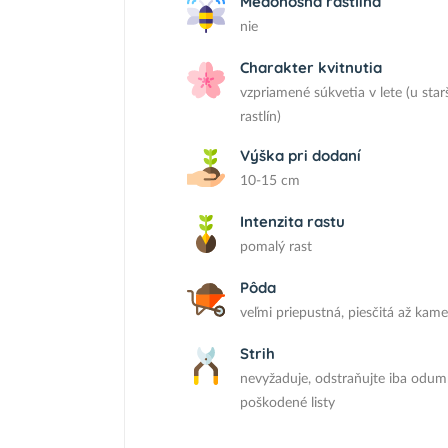
Medonosná rastlina
nie
Charakter kvitnutia
vzpriamené súkvetia v lete (u star
rastlín)
Výška pri dodaní
10-15 cm
Intenzita rastu
pomalý rast
Pôda
veľmi priepustná, piesčitá až kame
Strih
nevyžaduje, odstraňujte iba odum
poškodené listy