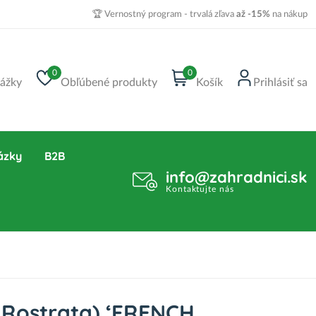
🏆 Vernostný program - trvalá zľava
až -15%
na nákup
0
0
ážky
Obľúbené produkty
Košík
Prihlásiť sa
ázky
B2B
info@zahradnici.sk
Kontaktujte nás
 Rostrata) ‘FRENCH