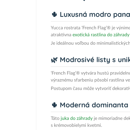
🌵 Luxusná modro pana
Yucca rostrata ‘French Flag’® je výni
atraktívna
exotická rastlina do záhrad
Je ideálnou voľbou do minimalistickýc
🌿 Modrosivé listy s u
‘French Flag’® vytvára hustú pravidel
výraznému sfarbeniu pôsobí rastlina ve
Postupom času môže vytvoriť dekoratívn
🌵 Moderná dominanta 
Táto
juka do záhrady
je mimoriadne dek
s krémovobielymi kvetmi.