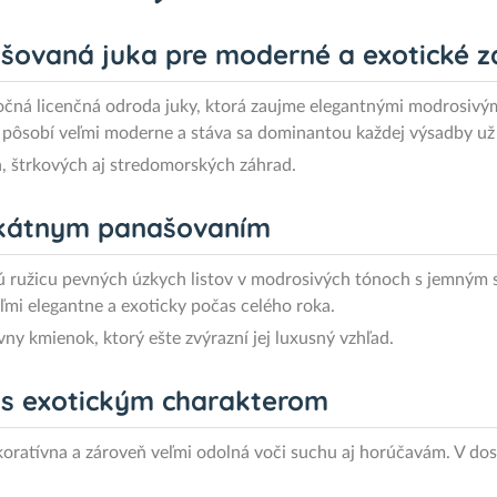
šovaná juka pre moderné a exotické z
močná licenčná odroda juky, ktorá zaujme elegantnými modrosivý
y
pôsobí veľmi moderne a stáva sa dominantou každej výsadby už
h, štrkových aj stredomorských záhrad.
nikátnym panašovaním
nú ružicu pevných úzkych listov v modrosivých tónoch s jemným
ľmi elegantne a exoticky počas celého roka.
y kmienok, ktorý ešte zvýrazní jej luxusný vzhľad.
s exotickým charakterom
oratívna a zároveň veľmi odolná voči suchu aj horúčavám. V dos