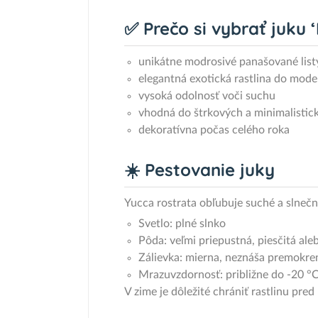
✅ Prečo si vybrať juku 
unikátne modrosivé panašované list
elegantná exotická rastlina do mod
vysoká odolnosť voči suchu
vhodná do štrkových a minimalistic
dekoratívna počas celého roka
☀️ Pestovanie juky
Yucca rostrata obľubuje suché a slnečn
Svetlo: plné slnko
Pôda: veľmi priepustná, piesčitá ale
Zálievka: mierna, neznáša premokre
Mrazuvzdornosť: približne do -20 °C
V zime je dôležité chrániť rastlinu pr