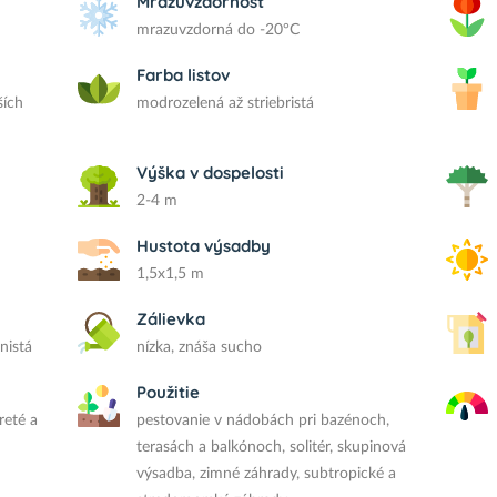
Mrazuvzdornosť
mrazuvzdorná do -20°C
Farba listov
ších
modrozelená až striebristá
Výška v dospelosti
2-4 m
Hustota výsadby
1,5x1,5 m
Zálievka
nistá
nízka, znáša sucho
Použitie
reté a
pestovanie v nádobách pri bazénoch,
terasách a balkónoch, solitér, skupinová
výsadba, zimné záhrady, subtropické a