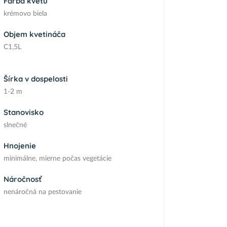
Farba kvetu
krémovo biela
Objem kvetináča
C1,5L
Šírka v dospelosti
1-2 m
Stanovisko
slnečné
Hnojenie
minimálne, mierne počas vegetácie
Náročnosť
nenáročná na pestovanie