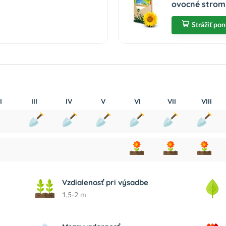
ovocné stromy
Strážiť po
I
III
IV
V
VI
VII
VIII
Vzdialenosť pri výsadbe
1,5-2 m