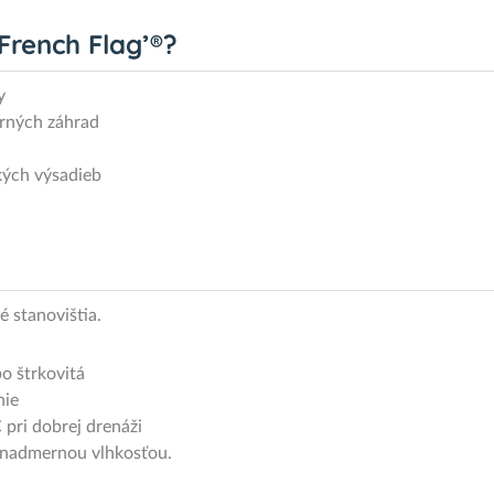
‘French Flag’®?
y
erných záhrad
kých výsadieb
é stanovištia.
bo štrkovitá
nie
 pri dobrej drenáži
ed nadmernou vlhkosťou.