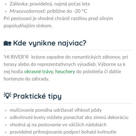
Zálievka: pravidelná, najmä počas leta
Mrazuvzdornosť: približne do -20 °C
Pri pestovaní je vhodné chrániť rastlinu pred silným
popoludňajším slnkom.
🏡 Kde vynikne najviac?
‘HI RIVER’® krásne zapadne do romantických záhonov, pri
terasy alebo do reprezentatívnych výsadieb. Výborne sa k
nej hodia
okrasné trávy
,
heuchery
do polotieňa či ďalšie
hortenzie do záhrady.
💡 Praktické tipy
mulčovanie pomáha udržiavať vlhkosť pôdy
odkvitnuté kvety môžete ponechať ako zimnú dekoráciu
vhodná aj na pestovanie vo väčších nádobách
pravidelné prihnojovanie podporí bohaté kvitnutie