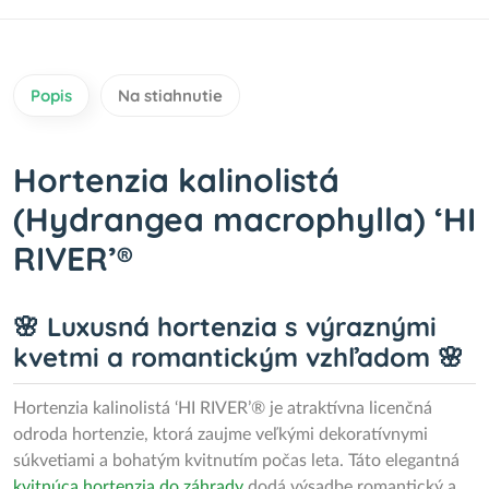
Popis
Na stiahnutie
Hortenzia kalinolistá
(Hydrangea macrophylla) ‘HI
RIVER’®
🌸 Luxusná hortenzia s výraznými
kvetmi a romantickým vzhľadom 🌸
Hortenzia kalinolistá ‘HI RIVER’® je atraktívna licenčná
odroda hortenzie, ktorá zaujme veľkými dekoratívnymi
súkvetiami a bohatým kvitnutím počas leta. Táto elegantná
kvitnúca hortenzia do záhrady
dodá výsadbe romantický a