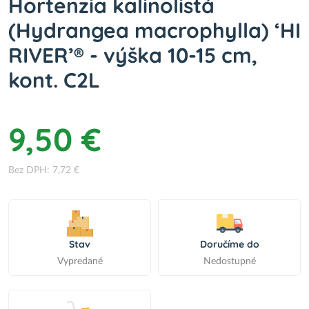
Hortenzia kalinolistá
(Hydrangea macrophylla) ‘HI
RIVER’® - výška 10-15 cm,
kont. C2L
9,50 €
Bez DPH: 7,72 €
Stav
Doručíme do
Vypredané
Nedostupné