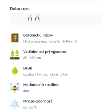
Doba rezu
Botanický názov
Hydrangea macrophylla 'Hi River'®
Vzdialenosť pri výsadbe
80–120 cm
Druh
opadavý kvitnúci okrasný ker
Medonosná rastlina
áno
Mrazuvzdornosť
do -20°C