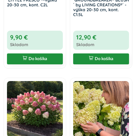
´LITTLE FRESCO´®-výška
´GROUNDBREAKER® BLUSH
20-30 cm, kont. C2L
´ by LIVING CREATIONS®´ -
výška 20-30 cm, kont.
C1.5L
9,90 €
12,90 €
Skladom
Skladom
Do košíka
Do košíka