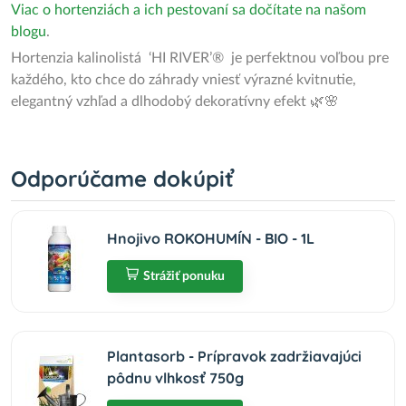
Viac o hortenziách a ich pestovaní sa dočítate na našom
blogu
.
Hortenzia kalinolistá ‘HI RIVER’® je perfektnou voľbou pre
každého, kto chce do záhrady vniesť výrazné kvitnutie,
elegantný vzhľad a dlhodobý dekoratívny efekt 🌿🌸
Odporúčame dokúpiť
Hnojivo ROKOHUMÍN - BIO - 1L
Strážiť ponuku
Plantasorb - Prípravok zadržiavajúci
pôdnu vlhkosť 750g