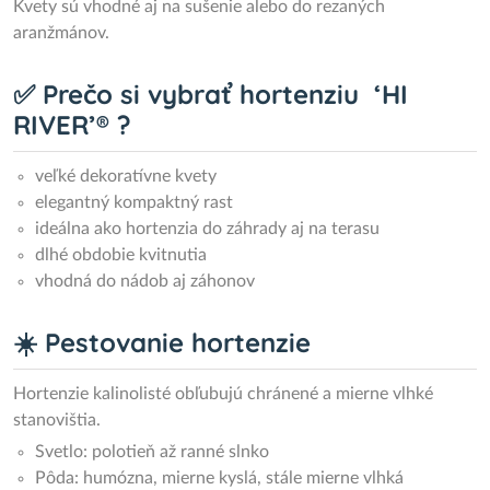
Kvety sú vhodné aj na sušenie alebo do rezaných
aranžmánov.
✅ Prečo si vybrať hortenziu ‘HI
RIVER’® ?
veľké dekoratívne kvety
elegantný kompaktný rast
ideálna ako hortenzia do záhrady aj na terasu
dlhé obdobie kvitnutia
vhodná do nádob aj záhonov
☀️ Pestovanie hortenzie
Hortenzie kalinolisté obľubujú chránené a mierne vlhké
stanovištia.
Svetlo: polotieň až ranné slnko
Pôda: humózna, mierne kyslá, stále mierne vlhká