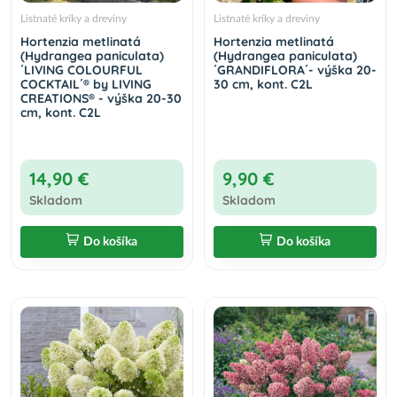
Listnaté kríky a dreviny
Listnaté kríky a dreviny
Hortenzia metlinatá
Hortenzia metlinatá
(Hydrangea paniculata)
(Hydrangea paniculata)
´LIVING COLOURFUL
´GRANDIFLORA´- výška 20-
COCKTAIL´® by LIVING
30 cm, kont. C2L
CREATIONS® - výška 20-30
cm, kont. C2L
14,90 €
9,90 €
Skladom
Skladom
Do košíka
Do košíka