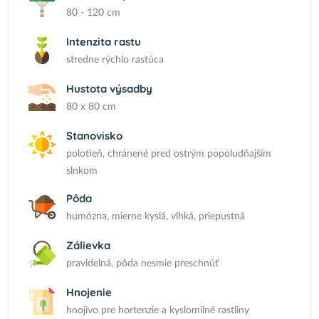
80 - 120 cm
Intenzita rastu
stredne rýchlo rastúca
Hustota výsadby
80 x 80 cm
Stanovisko
polotieň, chránené pred ostrým popoludňajším
slnkom
Pôda
humózna, mierne kyslá, vlhká, priepustná
Zálievka
pravidelná, pôda nesmie preschnúť
Hnojenie
hnojivo pre hortenzie a kyslomilné rastliny