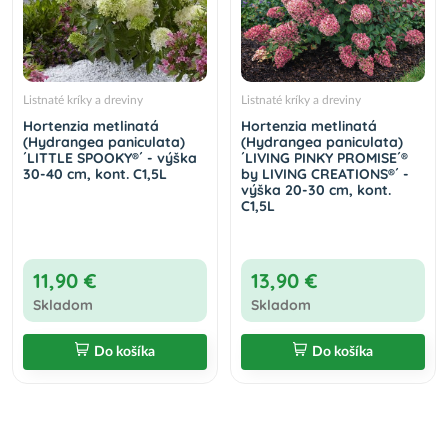
Listnaté kríky a dreviny
Listnaté kríky a dreviny
Hortenzia metlinatá
Hortenzia metlinatá
(Hydrangea paniculata)
(Hydrangea paniculata)
´LITTLE SPOOKY®´ - výška
´LIVING PINKY PROMISE´®
30-40 cm, kont. C1,5L
by LIVING CREATIONS®´ -
výška 20-30 cm, kont.
C1,5L
11,90 €
13,90 €
Skladom
Skladom
Do košíka
Do košíka