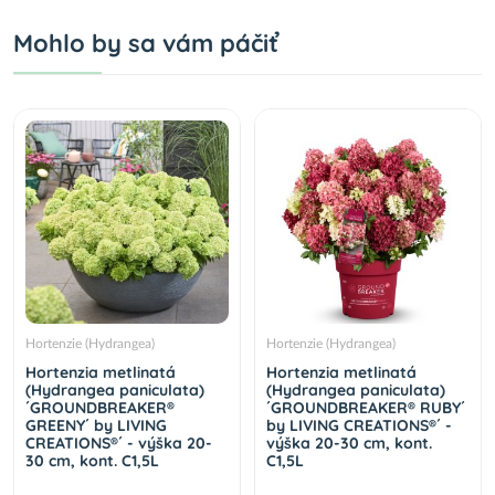
Mohlo by sa vám páčiť
Hortenzie (Hydrangea)
Hortenzie (Hydrangea)
Hortenzia metlinatá
Hortenzia metlinatá
(Hydrangea paniculata)
(Hydrangea paniculata)
´GROUNDBREAKER®
´GROUNDBREAKER® RUBY´
GREENY´ by LIVING
by LIVING CREATIONS®´ -
CREATIONS®´ - výška 20-
výška 20-30 cm, kont.
30 cm, kont. C1,5L
C1,5L