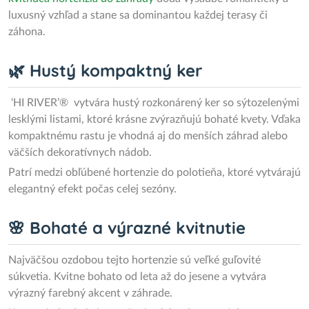
luxusný vzhľad a stane sa dominantou každej terasy či
záhona.
🌿 Hustý kompaktný ker
‘HI RIVER’® vytvára hustý rozkonárený ker so sýtozelenými
lesklými listami, ktoré krásne zvýrazňujú bohaté kvety. Vďaka
kompaktnému rastu je vhodná aj do menších záhrad alebo
väčších dekoratívnych nádob.
Patrí medzi obľúbené hortenzie do polotieňa, ktoré vytvárajú
elegantný efekt počas celej sezóny.
🌸 Bohaté a výrazné kvitnutie
Najväčšou ozdobou tejto hortenzie sú veľké guľovité
súkvetia. Kvitne bohato od leta až do jesene a vytvára
výrazný farebný akcent v záhrade.