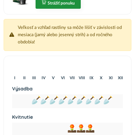
Strážiť ponuku
Veľkosť a vzhľad rastliny sa môže líšiť v závislosti od
mesiaca (jarný alebo jesenný strih) a od ročného
obdobia!
I
II
III
IV
V
VI
VII
VIII
IX
X
XI
XII
Výsadba
Kvitnutie