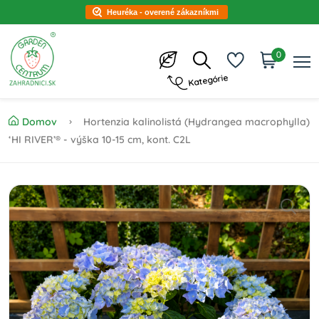
Heuréka - overené zákazníkmi
0
Kategórie
Domov
Hortenzia kalinolistá (Hydrangea macrophylla)
‘HI RIVER’® - výška 10-15 cm, kont. C2L