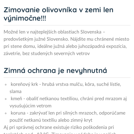
Zimovanie olivovníka v zemi len
výnimočne!!!
Možné len v najteplejších oblastiach Slovenska –
predovšetkým južné Slovensko. Nájdite mu chránené miesto
pri stene domu, ideálne južná alebo juhozápadná expozícia,
závetrie, bez studených severných vetrov
Zimná ochrana je nevyhnutná
koreňový krk - hrubá vrstva mulču, kôra, suché lístie,
slama
kmeň - obaliť netkanou textíliou, chráni pred mrazom aj
vysušujúcim vetrom
koruna - zakrývať len pri silných mrazoch, odporúčame
použiť netkanú textíliu alebo zimný kryt
Aj pri správnej ochrane existuje riziko poškodenia pri