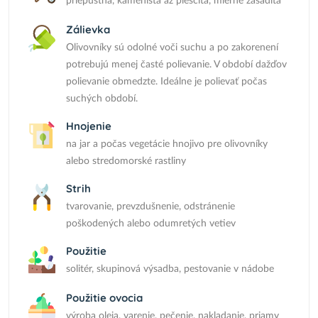
priepustná, kamenistá až piesčitá, mierne zásaditá
Zálievka
Olivovníky sú odolné voči suchu a po zakorenení
potrebujú menej časté polievanie. V období dažďov
polievanie obmedzte. Ideálne je polievať počas
suchých období.
Hnojenie
na jar a počas vegetácie hnojivo pre olivovníky
alebo stredomorské rastliny
Strih
tvarovanie, prevzdušnenie, odstránenie
poškodených alebo odumretých vetiev
Použitie
solitér, skupinová výsadba, pestovanie v nádobe
Použitie ovocia
výroba oleja, varenie, pečenie, nakladanie, priamy