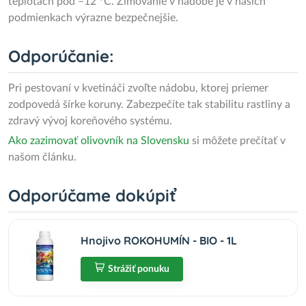
teplotách pod –12 °C. Zimovanie v nádobe je v našich
podmienkach výrazne bezpečnejšie.
Odporúčanie:
Pri pestovaní v kvetináči zvoľte nádobu, ktorej priemer
zodpovedá šírke koruny. Zabezpečíte tak stabilitu rastliny a
zdravý vývoj koreňového systému.
Ako zazimovať olivovník na Slovensku
si môžete prečítať v
našom článku.
Odporúčame dokúpiť
Hnojivo ROKOHUMÍN - BIO - 1L
Strážiť ponuku