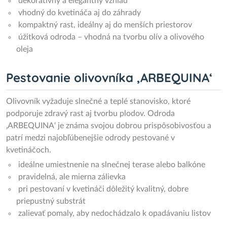
dekoratívny a elegantný vzhľad
vhodný do kvetináča aj do záhrady
kompaktný rast, ideálny aj do menších priestorov
úžitková odroda – vhodná na tvorbu olív a olivového
oleja
Pestovanie olivovníka ‚ARBEQUINA‘
Olivovník vyžaduje slnečné a teplé stanovisko, ktoré
podporuje zdravý rast aj tvorbu plodov. Odroda
‚ARBEQUINA‘ je známa svojou dobrou prispôsobivosťou a
patrí medzi najobľúbenejšie odrody pestované v
kvetináčoch.
ideálne umiestnenie na slnečnej terase alebo balkóne
pravidelná, ale mierna zálievka
pri pestovaní v kvetináči dôležitý kvalitný, dobre
priepustný substrát
zalievať pomaly, aby nedochádzalo k opadávaniu listov