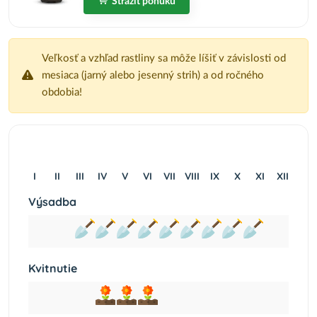
Strážiť ponuku
Veľkosť a vzhľad rastliny sa môže líšiť v závislosti od
mesiaca (jarný alebo jesenný strih) a od ročného
obdobia!
I
II
III
IV
V
VI
VII
VIII
IX
X
XI
XII
Výsadba
Kvitnutie