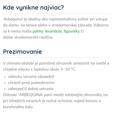
Kde vynikne najviac?
‘Arbequina’ je ideálny ako reprezentatívny solitér pri vstupe
do domu, na terase alebo v stredomorskej záhrade. Výborne
sa k nemu hodia
palmy
,
levandule
,
figovníky
či
ďalšie stredomorské rastliny.
Prezimovanie
V zimnom období je potrebné olivovník umiestniť na svetlé a
chladné miesto s teplotou okolo 5–10 °C.
zálievku výrazne obmedziť
chrániť pred premokrením
zabezpečiť dobré vetranie
Odroda ´ARBEQUINA‘ patrí medzi odolnejšie olivovníky, no
pri silnejších mrazoch je nutná ochrana, najmä koruny a
koreňového balu.