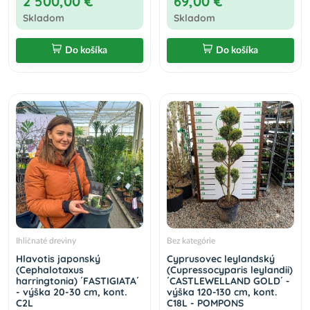
2 500,00 €
69,00 €
Skladom
Skladom
Do košíka
Do košíka
Ihličnaté dreviny
Bez kategórie
Hlavotis japonský
Cyprusovec leylandský
(Cephalotaxus
(Cupressocyparis leylandii)
harringtonia) ´FASTIGIATA´
´CASTLEWELLAND GOLD´ -
- výška 20-30 cm, kont.
výška 120-130 cm, kont.
C2L
C18L - POMPONS