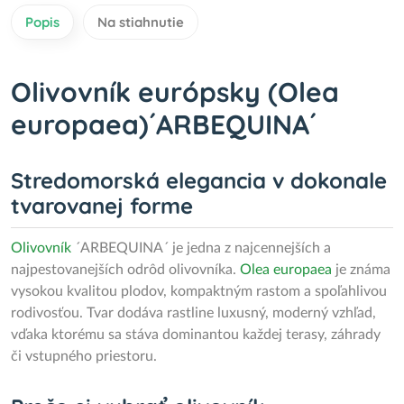
Popis
Na stiahnutie
Olivovník európsky (Olea
europaea)´ARBEQUINA´
Stredomorská elegancia v dokonale
tvarovanej forme
Olivovník
´ARBEQUINA´ je jedna z najcennejších a
najpestovanejších odrôd olivovníka.
Olea europaea
je známa
vysokou kvalitou plodov, kompaktným rastom a spoľahlivou
rodivosťou. Tvar dodáva rastline luxusný, moderný vzhľad,
vďaka ktorému sa stáva dominantou každej terasy, záhrady
či vstupného priestoru.