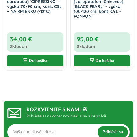
europaea) ´CIPRESSINO´ -
(Loropetalum Chinense)
výška 70-90 cm, kont. C5L
´BLACK PEARL´ - výška
– NA KMIENKU (-12°C)
100-120 cm, kont. C9L -
PONPON
34,00 €
95,00 €
Skladom
Skladom
Do košíka
Do košíka
ROZKVITNITE S NAMI 🌸
Prihláste sa na odber noviniek, zliav a inšpirácií
Prihlásiť sa