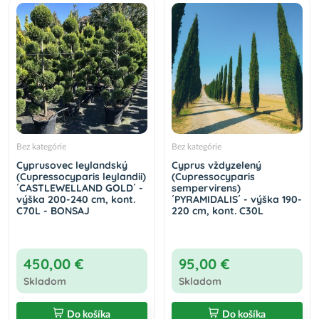
Bez kategórie
Bez kategórie
Cyprusovec leylandský
Cyprus vždyzelený
(Cupressocyparis leylandii)
(Cupressocyparis
´CASTLEWELLAND GOLD´ -
sempervirens)
výška 200-240 cm, kont.
´PYRAMIDALIS´ - výška 190-
C70L - BONSAJ
220 cm, kont. C30L
450,00 €
95,00 €
Skladom
Skladom
Do košíka
Do košíka