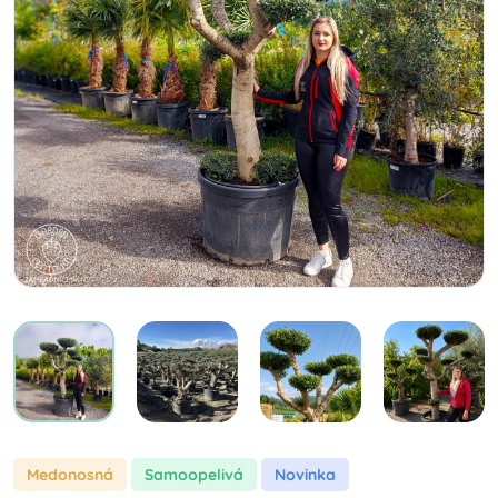
Medonosná
samoopelivá
Novinka