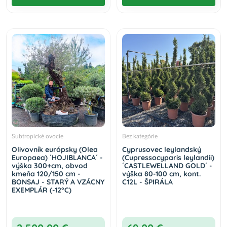
Subtropické ovocie
Bez kategórie
Olivovník európsky (Olea
Cyprusovec leylandský
Europaea) ´HOJIBLANCA´ -
(Cupressocyparis leylandii)
výška 300+cm, obvod
´CASTLEWELLAND GOLD´ -
kmeňa 120/150 cm -
výška 80-100 cm, kont.
BONSAJ - STARÝ A VZÁCNY
C12L - ŠPIRÁLA
EXEMPLÁR (-12°C)