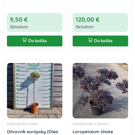
9,50 €
120,00 €
Skladom
Skladom
Do košíka
Do košíka
Subtropické ovocie
Listnaté kríky a dreviny
Olivovník európsky (Olea
Loropetalum čínske