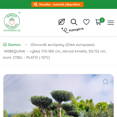
Heuréka - overené zákazníkmi
0
Kategórie
Domov
Olivovník európsky (Olea europaea)
´ARBEQUINA´ - výška 170-180 cm, obvod kmeňa, 50/52 cm,
kont. C130L - PLATO (-12°C)