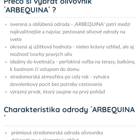
Prečo si vybrať olivovník
´ARBEQUINA´ ?
overená a obľúbená odroda - ‚ARBEQUINA‘ patrí medzi
najkvalitnejšie a najviac pestované olivové odrody na
svete
okrasná aj úžitková hodnota - nielen krásny vzhľad, ale aj
možnosť tvorby pravých olív
ideálny do kvetináča - perfektná voľba na terasy, balkóny,
k bazénom či vstupom do domu
stredomorská atmosféra po celý rok - vytvára
dovolenkový pocit bez potreby cestovania
výrazný prvok, ktorý zaujme na prvý pohľad
Charakteristika odrody ´ARBEQUINA
´
prémiová stredomorská odroda olivovníka