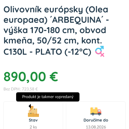
Olivovník európsky (Olea
europaea) ´ARBEQUINA´ -
výška 170-180 cm, obvod
kmeňa, 50/52 cm, kont.
C130L - PLATO (-12°C)
890,00 €
Bez DPH: 723,58 €
Produkt je takmer vypredaný
Stav
Doručíme do
2 ks
13.08.2026