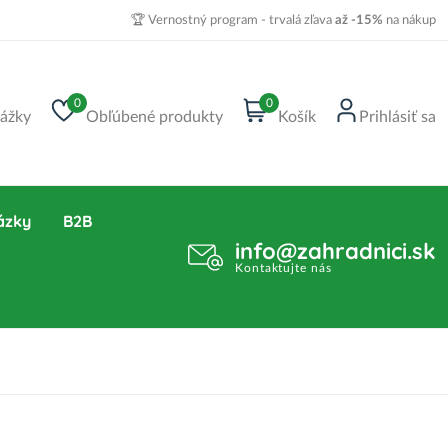
🏆 Vernostný program - trvalá zľava
až -15%
na nákup
0
0
ážky
Obľúbené produkty
Košík
Prihlásiť sa
ázky
B2B
info@zahradnici.sk
Kontaktujte nás