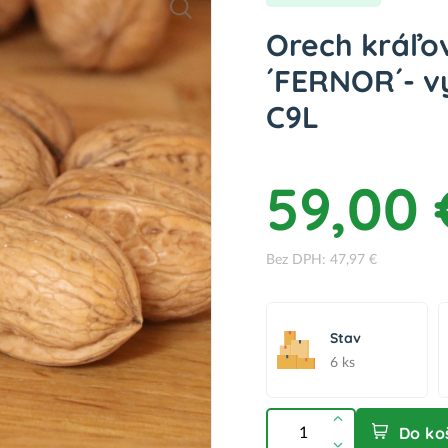
Orech kráľo
´FERNOR´- vý
C9L
59,00 
Bez DPH: 47,97 €
Stav
6 ks
Do ko