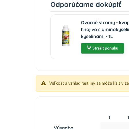
Odporúčame dokúpiť
Ovocné stromy - kva
hnojivo s aminokysel
kyselinami - 1L
Strážiť ponuku
Veľkosť a vzhľad rastliny sa môže líšiť v z
I
I
Výsadba