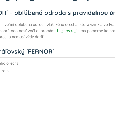
R´ – obľúbená odroda s pravidelnou ú
a veľmi obľúbená odroda vlašského orecha, ktorá vznikla vo Fra
a dobrú odolnosť voči chorobám.
Juglans regia
má pomerne kompakt
orecha nemusí vždy dariť.
kráľovský ´FERNOR´
ého orecha
adrom