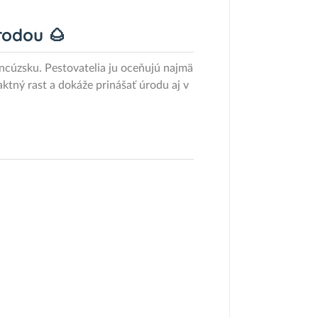
rodou 🌰
ncúzsku. Pestovatelia ju oceňujú najmä
ný rast a dokáže prinášať úrodu aj v