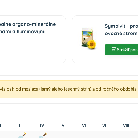
palné organo-minerálne
Symbivit - pr
inami a huminovými
ovocné stromy
Strážiť po
ávislosti od mesiaca (jarný alebo jesenný strih) a od ročného obdobia!
I
III
IV
V
VI
VII
VIII