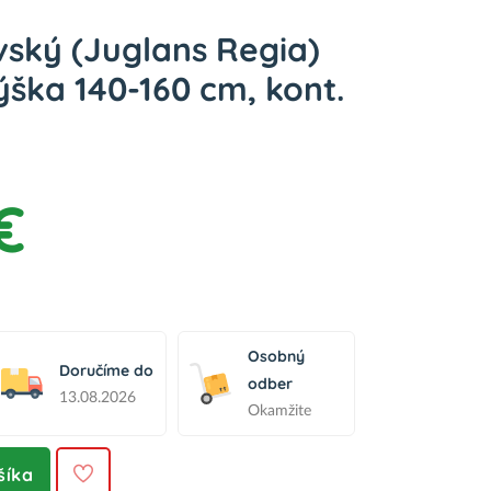
vský (Juglans Regia)
ška 140-160 cm, kont.
€
Osobný
Doručíme do
odber
13.08.2026
Okamžite
šíka