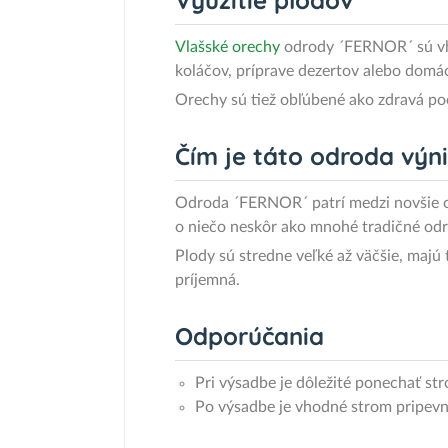
Využitie plodov
Vlašské orechy
odrody ´FERNOR´ sú vhod
koláčov, príprave dezertov alebo domác
Orechy sú tiež obľúbené ako zdravá po
Čím je táto odroda vý
Odroda ´FERNOR´ patrí medzi novšie od
o niečo neskôr ako mnohé tradičné odr
Plody sú stredne veľké až väčšie, majú 
príjemná.
Odporúčania
Pri výsadbe je dôležité ponechať st
Po výsadbe je vhodné strom pripevn