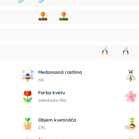
Medonosná rastlina
nie
Farba kvetu
zelenkasto-žltá
Objem kvetináča
C9L