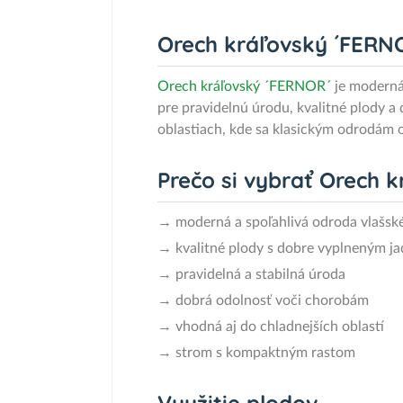
Orech kráľovský ´FERNO
Orech kráľovský ´FERNOR´
je moderná 
pre pravidelnú úrodu, kvalitné plody 
oblastiach, kde sa klasickým odrodám 
Prečo si vybrať Orech 
→ moderná a spoľahlivá odroda vlašsk
→ kvalitné plody s dobre vyplneným j
→ pravidelná a stabilná úroda
→ dobrá odolnosť voči chorobám
→ vhodná aj do chladnejších oblastí
→ strom s kompaktným rastom