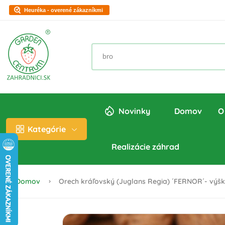
Heuréka - overené zákazníkmi
Novinky
Domov
O
Kategórie
Realizácie záhrad
Domov
Orech kráľovský (Juglans Regia) ´FERNOR´- výška