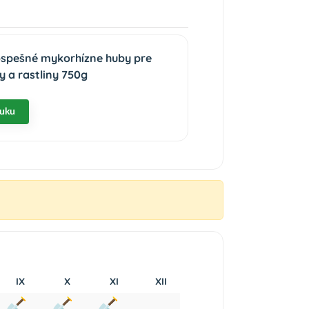
ospešné mykorhízne huby pre
 a rastliny 750g
nuku
IX
X
XI
XII