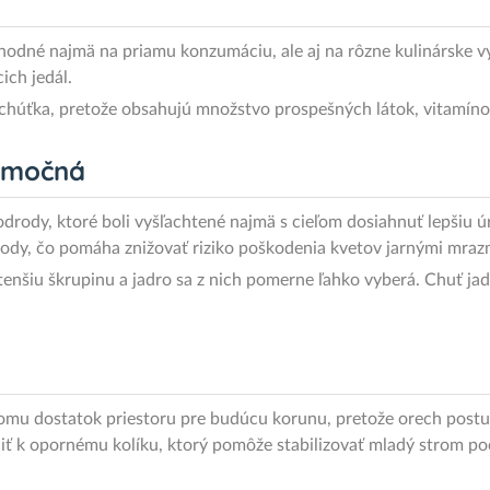
né najmä na priamu konzumáciu, ale aj na rôzne kulinárske vyu
ich jedál.
chúťka, pretože obsahujú množstvo prospešných látok, vitamíno
nimočná
rody, ktoré boli vyšľachtené najmä s cieľom dosiahnuť lepšiu úr
ody, čo pomáha znižovať riziko poškodenia kvetov jarnými mraz
tenšiu škrupinu a jadro sa z nich pomerne ľahko vyberá. Chuť jad
romu dostatok priestoru pre budúcu korunu, pretože orech postu
iť k opornému kolíku, ktorý pomôže stabilizovať mladý strom po