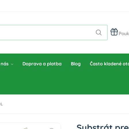
Pouk
 nás
Doprava a platba
Blog
Často kladené ot
0L
Substrát pre