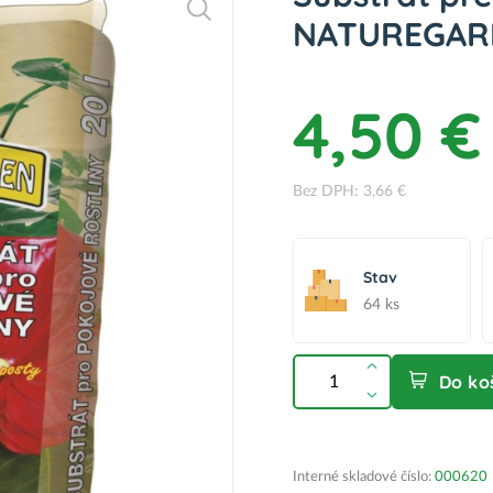
NATUREGARD
4,50 €
Bez DPH: 3,66 €
Stav
64 ks
Do ko
Interné skladové číslo:
000620