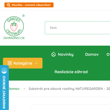
Heuréka - overené zákazníkmi
Novinky
Domov
O
Kategórie
Realizácie záhrad
Domov
Substrát pre izbové rastliny NATUREGARDEN - 2