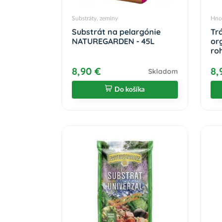
Substráty, zeminy
Hno
Substrát na pelargónie
Tr
NATUREGARDEN - 45L
or
ro
8,90 €
8,
Skladom
Do košíka