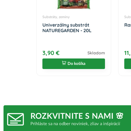
Substráty, zeminy
Subs
Univerzálny substrát
Ra
NATUREGARDEN - 20L
3,90 €
11
Skladom
Do košíka
ROZKVITNITE S NAMI 🌸
Prihláste sa na odber noviniek, zliav a inšpirácií