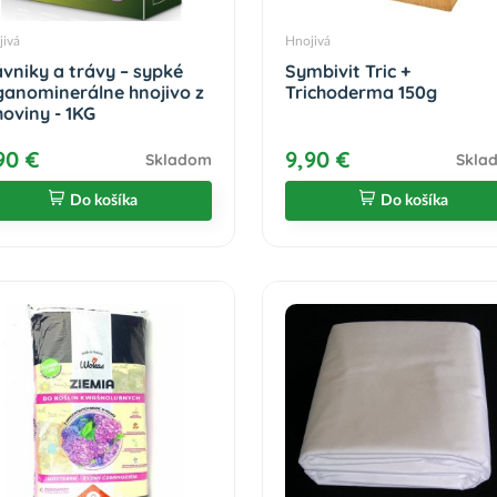
jivá
Hnojivá
ávniky a trávy – sypké
Symbivit Tric +
ganominerálne hnojivo z
Trichoderma 150g
hoviny - 1KG
90 €
9,90 €
Skladom
Skla
Do košíka
Do košíka