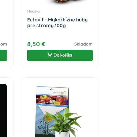
Hnojivá
Ectovit - Mykorhízne huby
pre stromy 100g
8,50 €
dom
Skladom
Do košíka