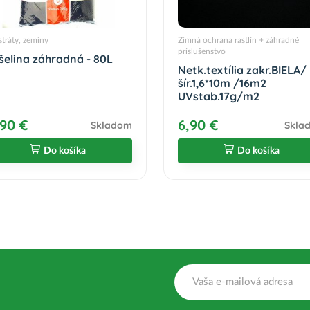
tráty, zeminy
Zimná ochrana rastlín + záhradné
príslušenstvo
šelina záhradná - 80L
Netk.textília zakr.BIELA/
šír.1,6*10m /16m2
UVstab.17g/m2
,90 €
6,90 €
Skladom
Skla
Do košíka
Do košíka