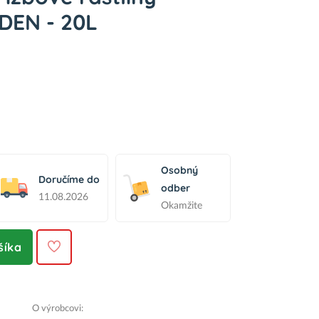
EN - 20L
Osobný
Doručíme do
odber
11.08.2026
Okamžite
šíka
O výrobcovi: