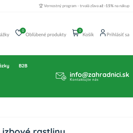
🏆 Vernostný program - trvalá zľava
až -15%
na nákup
0
0
ážky
Obľúbené produkty
Košík
Prihlásiť sa
ázky
B2B
info@zahradnici.sk
Kontaktujte nás
 izbové rastliny