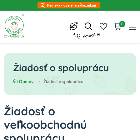
Heuréka - overené zákazníkmi
0
Kategórie
Žiadosť o spoluprácu
Domov
Žiadosť o spoluprácu
Žiadosť o
veľkoobchodnú
spoluprácu