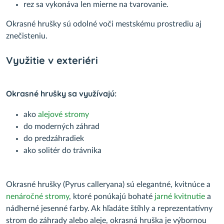
rez sa vykonáva len mierne na tvarovanie.
Okrasné hrušky sú odolné voči mestskému prostrediu aj
znečisteniu.
Využitie v exteriéri
Okrasné hrušky sa využívajú:
ako
alejové stromy
do moderných záhrad
do predzáhradiek
ako solitér do trávnika
Okrasné hrušky (Pyrus calleryana) sú elegantné, kvitnúce a
nenáročné stromy
, ktoré ponúkajú bohaté
jarné kvitnutie
a
nádherné jesenné farby. Ak hľadáte štíhly a reprezentatívny
strom do záhrady alebo aleje, okrasná hruška je výbornou