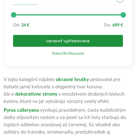
Od:
24 €
Do:
689 €
Upresniť vyhľadávanie
Pokročilé filtrovanie
V tejto kategórii nájdete
okrasné hrušky
pestované pre
bohaté jarné kvitnutie a elegantný tvar koruny.
Ide o
dekoratívne stromy
s množstvom drobných bielych
kvetov, ktoré na jar vytvárajú výrazný svetlý efekt.
Pyrus calleryana
vynikajú pravidelným, často kužeľovitým
alebo stĺpovitým rastom a na jeseň sa ich listy sfarbujú do
teplých odtieňov oranžovej až červenej. Sú vhodné ako
solitéry do trávnika, stromoradia, predzáhradiek aj