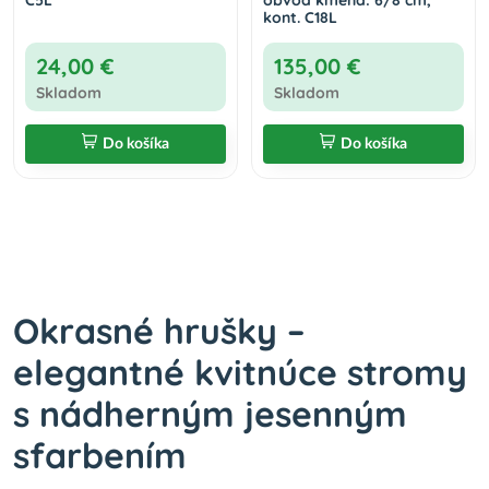
C5L
obvod kmeňa: 6/8 cm,
kont. C18L
24,00 €
135,00 €
Skladom
Skladom
Do košíka
Do košíka
Okrasné hrušky –
elegantné kvitnúce stromy
s nádherným jesenným
sfarbením