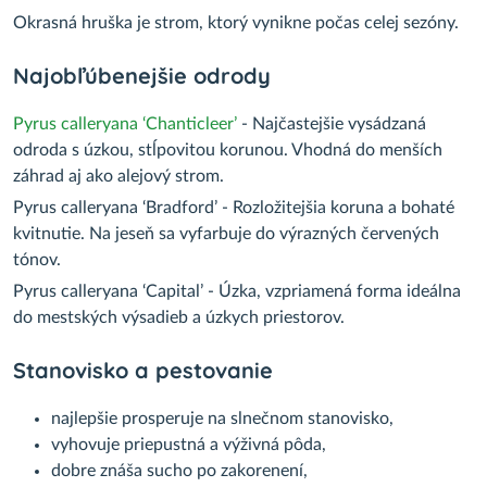
Okrasná hruška je strom, ktorý vynikne počas celej sezóny.
Najobľúbenejšie odrody
Pyrus calleryana ‘Chanticleer’
- Najčastejšie vysádzaná
odroda s úzkou, stĺpovitou korunou. Vhodná do menších
záhrad aj ako alejový strom.
Pyrus calleryana ‘Bradford’ - Rozložitejšia koruna a bohaté
kvitnutie. Na jeseň sa vyfarbuje do výrazných červených
tónov.
Pyrus calleryana ‘Capital’ - Úzka, vzpriamená forma ideálna
do mestských výsadieb a úzkych priestorov.
Stanovisko a pestovanie
najlepšie prosperuje na slnečnom stanovisko,
vyhovuje priepustná a výživná pôda,
dobre znáša sucho po zakorenení,