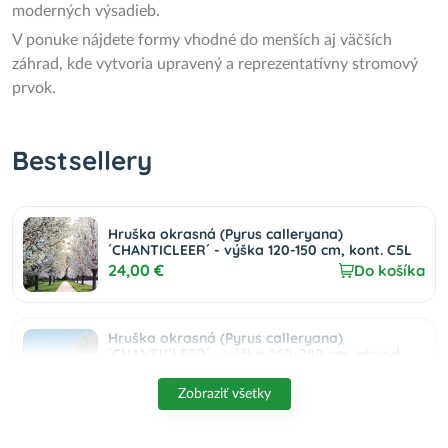
moderných výsadieb.
V ponuke nájdete formy vhodné do menších aj väčších
záhrad, kde vytvoria upravený a reprezentatívny stromový
prvok.
Bestsellery
Hruška okrasná (Pyrus calleryana)
´CHANTICLEER´ - výška 120-150 cm, kont. C5L
24,00 €
Do košíka
Hruška okrasná (Pyrus calleryana)
´CHANTICLEER´ - výška 260-280 cm, obvod
kmeňa: 6/8 cm, kont. C18L
135,00 €
Do košíka
Zobraziť všetky