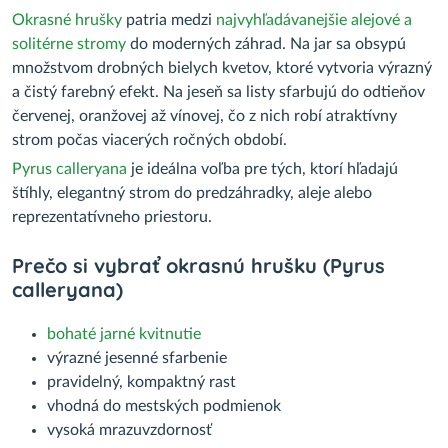
Okrasné hrušky
patria medzi
najvyhľadávanejšie alejové a
solitérne stromy
do moderných záhrad. Na jar sa obsypú
množstvom drobných bielych kvetov, ktoré vytvoria výrazný
a čistý farebný efekt. Na jeseň sa listy sfarbujú do odtieňov
červenej, oranžovej až vínovej, čo z nich robí atraktívny
strom počas viacerých ročných období.
Pyrus calleryana
je ideálna voľba pre tých, ktorí hľadajú
štíhly, elegantný strom do predzáhradky, aleje alebo
reprezentatívneho priestoru.
Prečo si vybrať okrasnú hrušku (Pyrus
calleryana)
bohaté jarné kvitnutie
výrazné jesenné sfarbenie
pravidelný, kompaktný rast
vhodná do mestských podmienok
vysoká mrazuvzdornosť