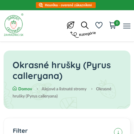
Heuréka - overené zákazníkmi
0
Kategórie
Okrasné hrušky (Pyrus
calleryana)
Domov
Alejové a listnaté stromy
Okrasné
hrušky (Pyrus calleryana)
Filter