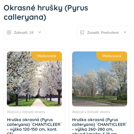
Okrasné hrušky (Pyrus
calleryana)
Zobraziť:
24
Zoradiť:
Predvolené
Medonosná
Medonosná
Alejové a listnaté stromy
Alejové a listnaté stromy
Hruška okrasná (Pyrus
Hruška okrasná (Pyrus
calleryana) ´CHANTICLEER´
calleryana) ´CHANTICLEER´
- výška 120-150 cm, kont.
- výška 260-280 cm,