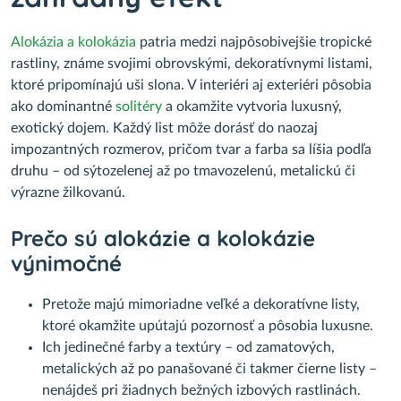
Alokázia a kolokázia
patria medzi najpôsobivejšie tropické
rastliny, známe svojimi obrovskými, dekoratívnymi listami,
ktoré pripomínajú uši slona. V interiéri aj exteriéri pôsobia
ako dominantné
solitéry
a okamžite vytvoria luxusný,
exotický dojem. Každý list môže dorásť do naozaj
impozantných rozmerov, pričom tvar a farba sa líšia podľa
druhu – od sýtozelenej až po tmavozelenú, metalickú či
výrazne žilkovanú.
Prečo sú alokázie a kolokázie
výnimočné
Pretože majú mimoriadne veľké a dekoratívne listy,
ktoré okamžite upútajú pozornosť a pôsobia luxusne.
Ich jedinečné farby a textúry – od zamatových,
metalických až po panašované či takmer čierne listy –
nenájdeš pri žiadnych bežných izbových rastlinách.