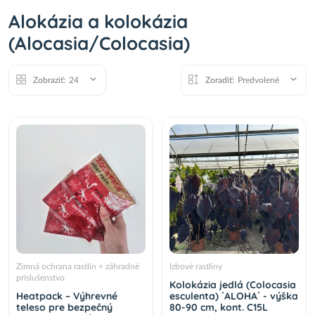
Alokázia a kolokázia
(Alocasia/Colocasia)
Zobraziť:
24
Zoradiť:
Predvolené
Zimná ochrana rastlín + záhradné
Izbové rastliny
príslušenstvo
Kolokázia jedlá (Colocasia
Heatpack – Výhrevné
esculenta) ´ALOHA´ - výška
teleso pre bezpečný
80-90 cm, kont. C15L