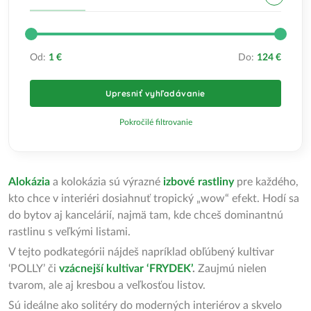
Od:
1 €
Do:
124 €
Upresniť vyhľadávanie
Pokročilé filtrovanie
Alokázia
a kolokázia sú výrazné
izbové rastliny
pre každého,
kto chce v interiéri dosiahnuť tropický „wow“ efekt. Hodí sa
do bytov aj kancelárií, najmä tam, kde chceš dominantnú
rastlinu s veľkými listami.
V tejto podkategórii nájdeš napríklad obľúbený kultivar
‘POLLY’ či
vzácnejší kultivar ‘FRYDEK’
.
Zaujmú nielen
tvarom, ale aj kresbou a veľkosťou listov.
Sú ideálne ako solitéry do moderných interiérov a skvelo