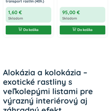
transport rastlín (40h.)
1,60 €
95,00 €
Skladom
Skladom
Do košíka
Do košíka
Alokázia a kolokázia –
exotické rastliny s
veľkolepými listami pre
výrazný interiérový aj
záhradný efekt