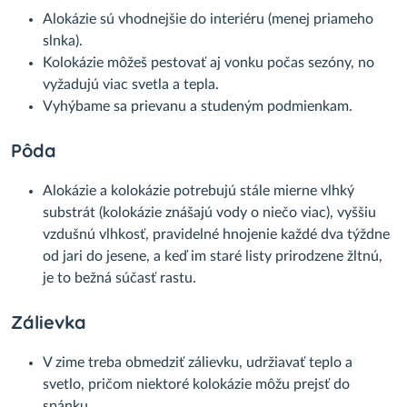
Alokázie sú vhodnejšie do interiéru (menej priameho
slnka).
Kolokázie môžeš pestovať aj vonku počas sezóny, no
vyžadujú viac svetla a tepla.
Vyhýbame sa prievanu a studeným podmienkam.
Pôda
Alokázie a kolokázie potrebujú stále mierne vlhký
substrát (kolokázie znášajú vody o niečo viac), vyššiu
vzdušnú vlhkosť, pravidelné hnojenie každé dva týždne
od jari do jesene, a keď im staré listy prirodzene žltnú,
je to bežná súčasť rastu.
Zálievka
V zime treba obmedziť zálievku, udržiavať teplo a
svetlo, pričom niektoré kolokázie môžu prejsť do
spánku.