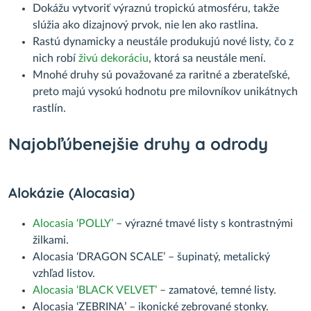
Dokážu vytvoriť výraznú tropickú atmosféru, takže
slúžia ako dizajnový prvok, nie len ako rastlina.
Rastú dynamicky a neustále produkujú nové listy, čo z
nich robí
živú dekoráciu
, ktorá sa neustále mení.
Mnohé druhy sú považované za raritné a zberateľské,
preto majú vysokú hodnotu pre milovníkov unikátnych
rastlín.
Najobľúbenejšie druhy a odrody
Alokázie (Alocasia)
Alocasia ‘POLLY’
– výrazné tmavé listy s kontrastnými
žilkami.
Alocasia ‘DRAGON SCALE’ – šupinatý, metalický
vzhľad listov.
Alocasia ‘BLACK VELVET’
– zamatové, temné listy.
Alocasia ‘ZEBRINA’ – ikonické zebrované stonky.