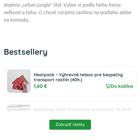
doplnia „urban jungle“ štýl. Vyber si podľa farby listov,
veľkosti a toho, či chceš výraznú rastlinu na podlahu alebo
na komodu.
Bestsellery
Heatpack – Výhrevné teleso pre bezpečný
transport rastlín (40h.)
1,60 €
Do košíka
Kolokázia jedlá (Colocasia esculenta) ´ALOHA´
- výška 80-90 cm, kont. C15L
95,00 €
Do košíka
Zobraziť všetky