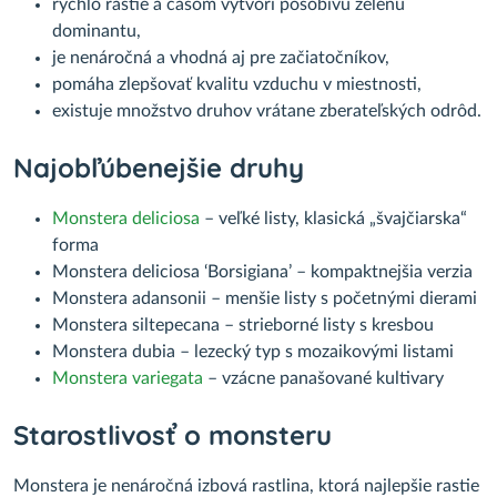
rýchlo rastie a časom vytvorí pôsobivú zelenú
dominantu,
je nenáročná a vhodná aj pre začiatočníkov,
pomáha zlepšovať kvalitu vzduchu v miestnosti,
existuje množstvo druhov vrátane zberateľských odrôd.
Najobľúbenejšie druhy
Monstera deliciosa
– veľké listy, klasická „švajčiarska“
forma
Monstera deliciosa ‘Borsigiana’ – kompaktnejšia verzia
Monstera adansonii – menšie listy s početnými dierami
Monstera siltepecana – strieborné listy s kresbou
Monstera dubia – lezecký typ s mozaikovými listami
Monstera variegata
– vzácne panašované kultivary
Starostlivosť o monsteru
Monstera je nenáročná izbová rastlina, ktorá najlepšie rastie