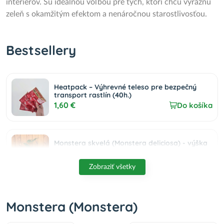
interiérov. Sú ideálnou voľbou pre tých, ktorí chcú výraznú
zeleň s okamžitým efektom a nenáročnou starostlivosťou.
Bestsellery
Heatpack – Výhrevné teleso pre bezpečný
transport rastlín (40h.)
1,60 €
Do košíka
Monstera skvelá (Monstera deliciosa) - výška
40-45 cm, kont. C1.5L
15,21 €
Do košíka
Zobraziť všetky
Monstera adansonova (Monstera adansonii)
Monstera (Monstera)
´MINT´ - výška 15-25 cm, kont. P6
35,90 €
Do košíka