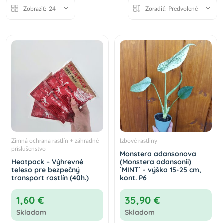
Zobraziť:
24
Zoradiť:
Predvolené
Monstera skvelá (Monstera deliciosa) - výška
40-50 cm, kont. C3L
23,50 €
Do košíka
Zimná ochrana rastlín + záhradné
Izbové rastliny
príslušenstvo
Monstera adansonova
Heatpack – Výhrevné
(Monstera adansonii)
teleso pre bezpečný
´MINT´ - výška 15-25 cm,
transport rastlín (40h.)
kont. P6
1,60 €
35,90 €
Skladom
Skladom