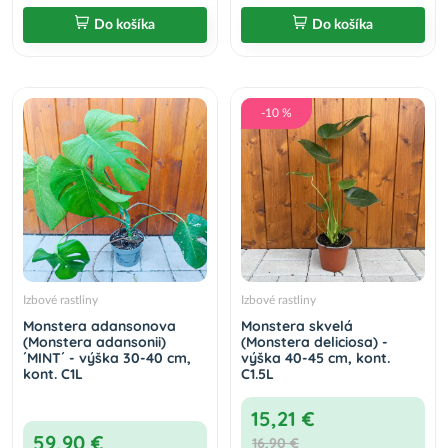
Do košíka
Do košíka
-10 %
Izbové rastliny
Izbové rastliny
Monstera adansonova
Monstera skvelá
(Monstera adansonii)
(Monstera deliciosa) -
´MINT´ - výška 30-40 cm,
výška 40-45 cm, kont.
kont. C1L
C1.5L
15,21 €
59,90 €
16,90 €