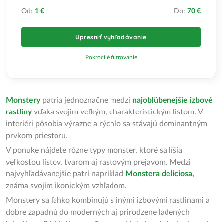
Od:
1 €
Do:
70 €
Upresniť vyhľadávanie
Pokročilé filtrovanie
Monstery
patria jednoznačne medzi
najobľúbenejšie izbové
rastliny
vďaka svojim veľkým, charakteristickým listom. V
interiéri pôsobia výrazne a rýchlo sa stávajú dominantným
prvkom priestoru.
V ponuke nájdete rôzne typy monster, ktoré sa líšia
veľkosťou listov, tvarom aj rastovým prejavom. Medzi
najvyhľadávanejšie patrí napríklad
Monstera deliciosa
,
známa svojím ikonickým vzhľadom.
Monstery sa ľahko kombinujú s inými izbovými rastlinami a
dobre zapadnú do moderných aj prirodzene ladených