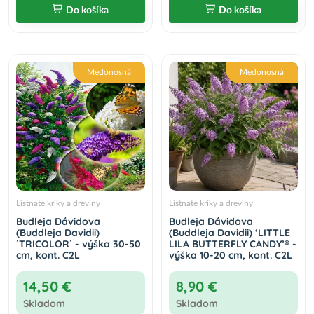
Do košíka
Do košíka
Medonosná
Medonosná
Listnaté kríky a dreviny
Listnaté kríky a dreviny
Budleja Dávidova
Budleja Dávidova
(Buddleja Davidii)
(Buddleja Davidii) ‘LITTLE
´TRICOLOR´ - výška 30-50
LILA BUTTERFLY CANDY’® -
cm, kont. C2L
výška 10-20 cm, kont. C2L
14,50 €
8,90 €
Skladom
Skladom