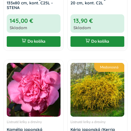
135x80 cm, kont. C25L -
20 cm, kont. C2L
STENA
145,00 €
13,90 €
Skladom
Skladom
Do košíka
Do košíka
Medonosná
Listnaté kríky a dreviny
Listnaté kríky a dreviny
Kamélia japonská
Kéria japonská (Kerria