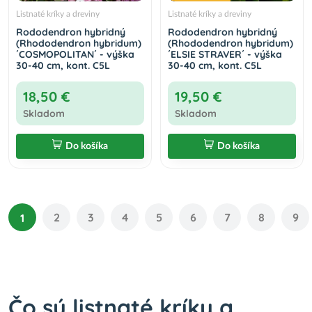
Listnaté kríky a dreviny
Listnaté kríky a dreviny
Rododendron hybridný
Rododendron hybridný
(Rhododendron hybridum)
(Rhododendron hybridum)
´COSMOPOLITAN´ - výška
´ELSIE STRAVER´ - výška
30-40 cm, kont. C5L
30-40 cm, kont. C5L
18,50 €
19,50 €
Skladom
Skladom
Do košíka
Do košíka
2
3
4
5
6
7
8
9
1
Čo sú listnaté kríky a