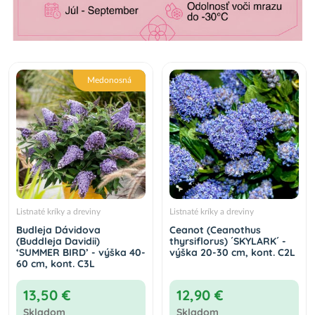
Medonosná
Listnaté kríky a dreviny
Listnaté kríky a dreviny
Budleja Dávidova
Ceanot (Ceanothus
(Buddleja Davidii)
thyrsiflorus) ´SKYLARK´ -
‘SUMMER BIRD’ - výška 40-
výška 20-30 cm, kont. C2L
60 cm, kont. C3L
13,50 €
12,90 €
Skladom
Skladom