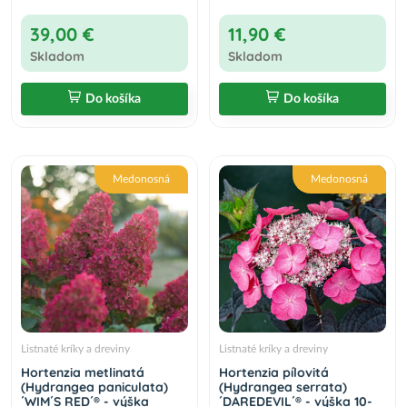
39,00 €
11,90 €
Skladom
Skladom
Do košíka
Do košíka
Medonosná
Medonosná
Listnaté kríky a dreviny
Listnaté kríky a dreviny
Hortenzia metlinatá
Hortenzia pílovitá
(Hydrangea paniculata)
(Hydrangea serrata)
´WIM´S RED´® - výška
´DAREDEVIL´® - výška 10-