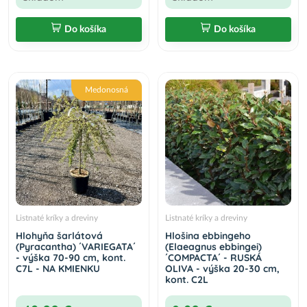
Do košíka
Do košíka
Medonosná
Listnaté kríky a dreviny
Listnaté kríky a dreviny
Hlohyňa šarlátová
Hlošina ebbingeho
(Pyracantha) ´VARIEGATA´
(Elaeagnus ebbingei)
- výška 70-90 cm, kont.
´COMPACTA´ - RUSKÁ
C7L - NA KMIENKU
OLIVA - výška 20-30 cm,
kont. C2L