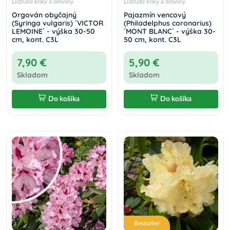
Listnaté kríky a dreviny
Listnaté kríky a dreviny
Orgován obyčajný
Pajazmín vencový
(Syringa vulgaris) ´VICTOR
(Philadelphus coronarius)
LEMOINE´ - výška 30-50
´MONT BLANC´ - výška 30-
cm, kont. C3L
50 cm, kont. C3L
7,90 €
5,90 €
Skladom
Skladom
Do košíka
Do košíka
Bestseller