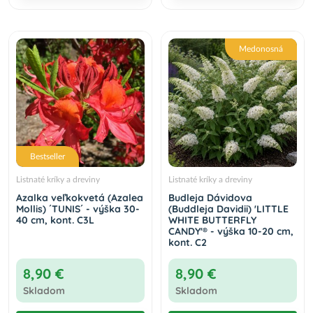
Vŕba štíhlopestíková (Salix gracilistyla)
´MOUNT ASO´® výška: 20-30 cm, kont. C3L -
KRÍK
7,90 €
Do košíka
Medonosná
Bestseller
Listnaté kríky a dreviny
Listnaté kríky a dreviny
Azalka veľkokvetá (Azalea
Budleja Dávidova
Mollis) ´TUNIS´ - výška 30-
(Buddleja Davidii) 'LITTLE
40 cm, kont. C3L
WHITE BUTTERFLY
CANDY'® - výška 10-20 cm,
kont. C2
8,90 €
8,90 €
Skladom
Skladom