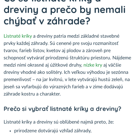
dreviny a prečo by nemali
chýbať v záhrade?
Listnaté kríky
a dreviny patria medzi základné stavebné
prvky každej záhrady. Sú cenené pre svoju rozmanitosť
tvarov, farieb listov, kvetov aj plodov a zároveň pre
schopnosť vytvárať prirodzenú štruktúru priestoru. Nájdeme
medzi nimi okrasné aj úžitkové druhy,
nízke kry
aj väčšie
dreviny vhodné ako solitéry. Ich veľkou výhodou je sezónna
premenlivosť – na jar kvitnú, v lete vytvárajú hustú zeleň, na
jeseň sa vyfarbujú do výrazných farieb a v zime dodávajú
záhrade kostru a charakter.
Prečo si vybrať listnaté kríky a dreviny?
Listnaté kríky a dreviny sú obľúbené najmä preto, že:
prirodzene dotvárajú vzhľad záhrady,