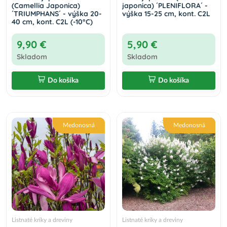
(Camellia Japonica)
japonica) ´PLENIFLORA´ -
´TRIUMPHANS´ - výška 20-
výška 15-25 cm, kont. C2L
40 cm, kont. C2L (-10°C)
9,90 €
5,90 €
Skladom
Skladom
Do košíka
Do košíka
Medonosná
Medonosná
Listnaté kríky a dreviny
Listnaté kríky a dreviny