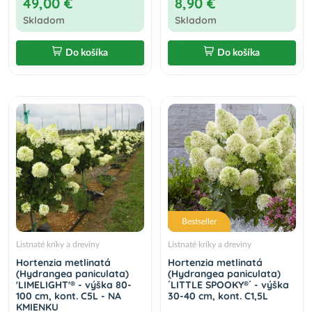
49,00 €
8,90 €
Skladom
Skladom
Do košíka
Do košíka
Bestseller
Listnaté kríky a dreviny
Listnaté kríky a dreviny
Hortenzia metlinatá
Hortenzia metlinatá
(Hydrangea paniculata)
(Hydrangea paniculata)
'LIMELIGHT'® - výška 80-
´LITTLE SPOOKY®´ - výška
100 cm, kont. C5L - NA
30-40 cm, kont. C1,5L
KMIENKU