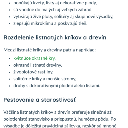
ponúkajú kvety, listy aj dekoratívne plody,
sú vhodné do malých aj veľkých záhrad,
vytvárajú živé ploty, solitéry aj skupinové výsadby,
zlepšujú mikroklímu a poskytujú tieň.
Rozdelenie listnatých kríkov a drevín
Medzi listnaté kríky a dreviny patria napríklad:
kvitnúce okrasné kry
,
okrasné listnaté dreviny,
živoplotové rastliny,
solitérne kríky a menšie stromy,
druhy s dekoratívnymi plodmi alebo listami.
Pestovanie a starostlivosť
Väčšina listnatých kríkov a drevín preferuje slnečné až
polotienisté stanovisko a priepustnú, humóznu pôdu. Po
výsadbe je dôležitá pravidelná zálievka, neskôr sú mnohé