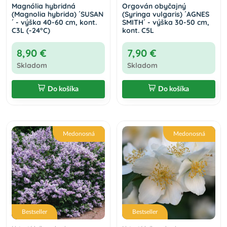
Magnólia hybridná
Orgován obyčajný
(Magnolia hybrida) ´SUSAN
(Syringa vulgaris) ´AGNES
´ - výška 40-60 cm, kont.
SMITH´ - výška 30-50 cm,
C3L (-24°C)
kont. C5L
8,90 €
7,90 €
Skladom
Skladom
Do košíka
Do košíka
Medonosná
Medonosná
Bestseller
Bestseller