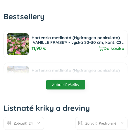
Bestsellery
Hortenzia metlinatá (Hydrangea paniculata)
´VANILLE FRAISE´® - výška 20-30 cm, kont. C2L
11,90 €
Do košíka
Hortenzia metlinatá (Hydrangea paniculata)
´LIMELIGHT´® - výška 30-50 cm, kont. C2L
9,50 €
Do košíka
Zobraziť všetky
Budleja Dávidova (Buddleja Davidii)
Listnaté kríky a dreviny
´TRICOLOR´ - výška 30-50 cm, kont. C2L
14,50 €
Do košíka
Zobraziť:
24
Zoradiť:
Predvolené