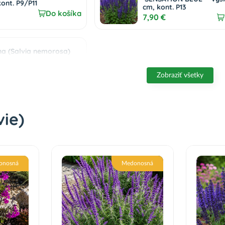
kont. P9/P11
cm, kont. P13
Do košíka
7,90 €
na (Salvia nemorosa)
TY´ - kont. C1L
Do košíka
Zobraziť všetky
vie)
onosná
Medonosná