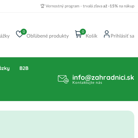
🏆 Vernostný program - trvalá zľava
až -15%
na nákup
0
0
ážky
Obľúbené produkty
Košík
Prihlásiť sa
ázky
B2B
info@zahradnici.sk
Kontaktujte nás