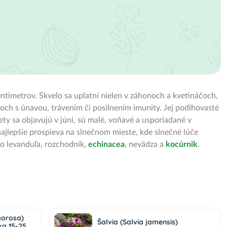
entimetrov. Skvelo sa uplatní nielen v záhonoch a kvetináčoch,
moch s únavou, trávením či posilnením imunity. Jej podlhovasté
ty sa objavujú v júni, sú malé, voňavé a usporiadané v
najlepšie prospieva na slnečnom mieste, kde slnečné lúče
ko levanduľa, rozchodník,
echinacea
, nevädza a
kocúrnik
.
morosa)
Šalvia (Salvia jamensis)
ka 15-25