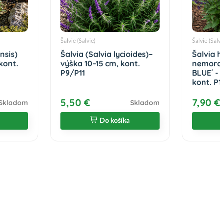
Šalvie (Salvie)
Šalvie (Sal
nsis)
Šalvia (Salvia lycioides)–
Šalvia 
kont.
výška 10–15 cm, kont.
nemoro
P9/P11
BLUE´ -
kont. P
5,50 €
7,90 
Skladom
Skladom
Do košíka