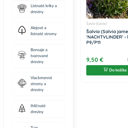
Listnaté kríky a
dreviny
Šalvie (Salvie)
Alejové a
Šalvia (Salvia jame
listnaté stromy
‘NACHTVLINDER’ - 
P9/P11
Bonsaje a
tvarované
9,50 €
dreviny
Do košíka
Viackmenné
stromy a
dreviny
Ihličnaté
dreviny