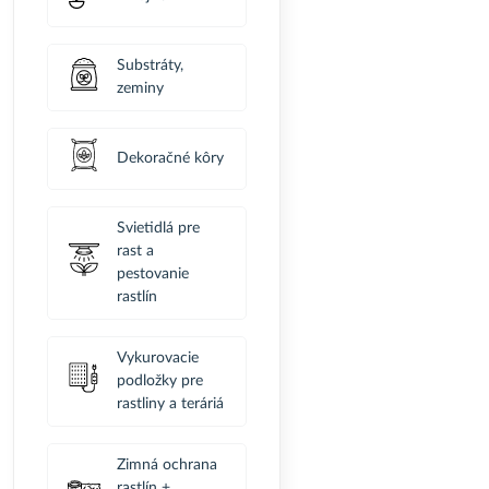
Substráty,
zeminy
Dekoračné kôry
Svietidlá pre
rast a
pestovanie
rastlín
Vykurovacie
podložky pre
rastliny a teráriá
Zimná ochrana
rastlín +