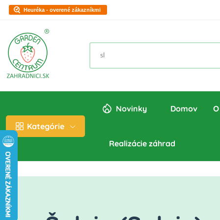
Heuréka - overené zákazníkmi
Novinky
Domov
O
Kategórie
Realizácie záhrad