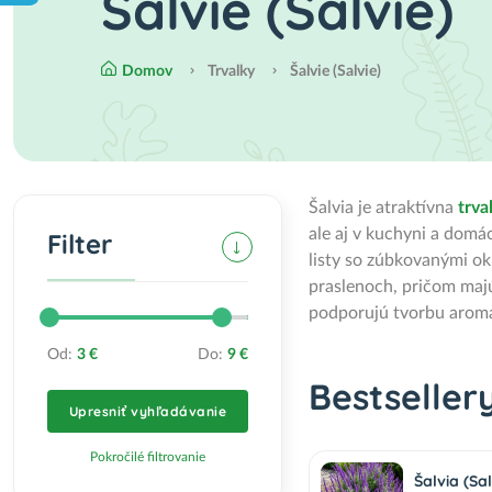
Šalvie (Salvie)
Domov
Trvalky
Šalvie (Salvie)
Šalvia je atraktívna
trva
ale aj v kuchyni a domá
Filter
listy so zúbkovanými ok
praslenoch, pričom majú
podporujú tvorbu aromat
Od:
3 €
Do:
9 €
Bestseller
Upresniť vyhľadávanie
Pokročilé filtrovanie
Šalvia (Sa