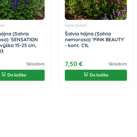
vie)
Šalvie (Salvie)
hájna (Salvia
Šalvia hájna (Salvia
sa) ´SENSATION
nemorosa) ‘PINK BEAUTY´
 výška 15-25 cm,
- kont. C1L
13
€
7,50 €
Skladom
Skladom
Do košíka
Do košíka