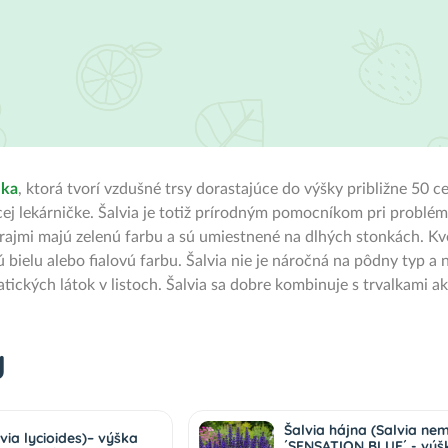
lka
, ktorá tvorí vzdušné trsy dorastajúce do výšky približne 50 c
cej lekárničke. Šalvia je totiž prírodným pomocníkom pri problé
rajmi majú zelenú farbu a sú umiestnené na dlhých stonkách. Kve
 bielu alebo fialovú farbu. Šalvia nie je náročná na pôdny typ a 
ických látok v listoch. Šalvia sa dobre kombinuje s trvalkami a
y
Šalvia hájna (Salvia ne
lvia lycioides)– výška
´SENSATION BLUE´ - výš