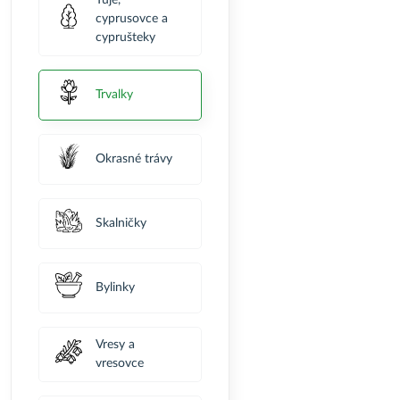
Tuje,
cyprusovce a
cyprušteky
Trvalky
Okrasné trávy
Skalničky
Bylinky
Vresy a
vresovce