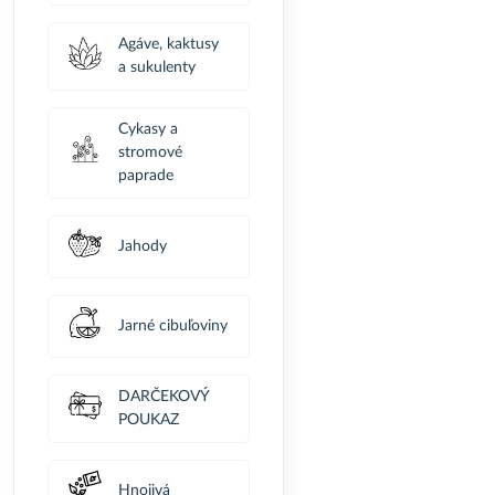
Agáve, kaktusy
a sukulenty
Cykasy a
stromové
paprade
Jahody
Jarné cibuľoviny
DARČEKOVÝ
POUKAZ
Hnojivá