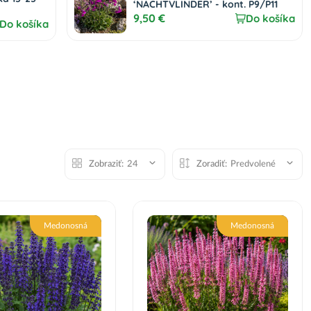
‘NACHTVLINDER’ - kont. P9/P11
9,50 €
Do košíka
Do košíka
Zobraziť:
24
Zoradiť:
Predvolené
Medonosná
Medonosná