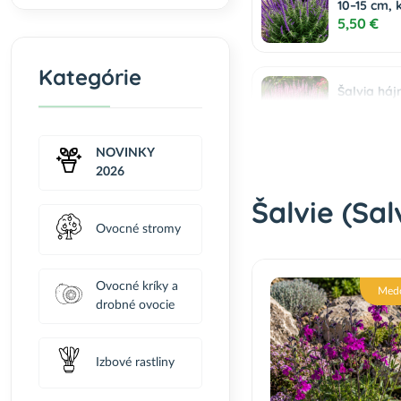
10–15 cm, 
5,50 €
Kategórie
Šalvia háj
‘PINK BEAU
7,50 €
NOVINKY
2026
Šalvie (Sal
Ovocné stromy
Ovocné kríky a
Med
drobné ovocie
Izbové rastliny