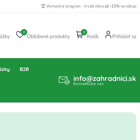
🏆 Vernostný program - trvalá zľava
až -15%
na nákup
0
0
ážky
Obľúbené produkty
Košík
Prihlásiť sa
ázky
B2B
info@zahradnici.sk
Kontaktujte nás