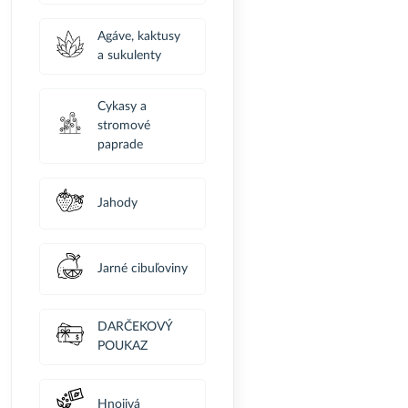
Agáve, kaktusy
a sukulenty
Cykasy a
stromové
paprade
Jahody
Jarné cibuľoviny
DARČEKOVÝ
POUKAZ
Hnojivá