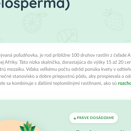
elosperma)
vaná poľudňovka, je rod približne 100 druhov rastlín z čeľade 
nej Afriky. Táto nízka skalnička, dorastajúca do výšky 15 až 20 
rú mozaiku. Vďaka veľkému počtu odrôd ponúka kvety v odtieňoch
ečné stanovisko a dobre priepustnú pôdu, aby prospievala a odo
ele sa kombinuje s ďalšími teplomilnými rastlinami, ako sú
rozch
PRÁVE DOSÁDZAME