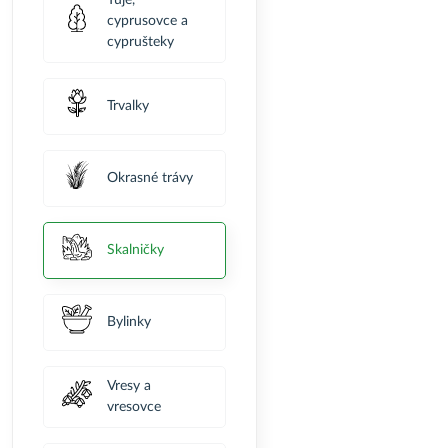
Tuje,
cyprusovce a
cyprušteky
Trvalky
Okrasné trávy
Skalničky
Bylinky
Vresy a
vresovce