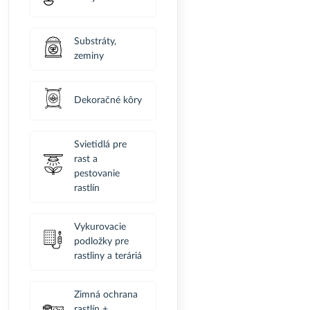
Substráty,
zeminy
Dekoračné kôry
Svietidlá pre
rast a
pestovanie
rastlín
Vykurovacie
podložky pre
rastliny a teráriá
Zimná ochrana
rastlín +