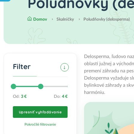
Poludňovky (d
Domov
Skalničky
Poludňovky (delosperma)
Delosperma, ľudovo nazý
oblastí južnej a východ
Filter
premení záhradu na pest
Delosperma vyžaduje sln
bylinkové záhrady a skv
harmóniu.
Od:
3 €
Do:
4 €
Upresniť vyhľadávanie
Pokročilé filtrovanie