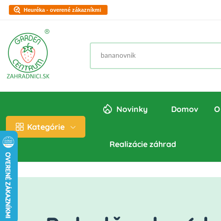
Heuréka - overené zákazníkmi
Novinky
Domov
O
Kategórie
Realizácie záhrad