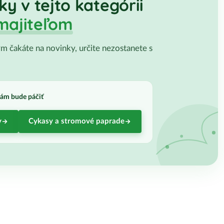
ky v tejto kategórii
majiteľom
 čakáte na novinky, určite nezostanete s
vám bude páčiť
y
Cykasy a stromové paprade