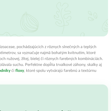
Aizoaceae, pochádzajúcich z rôznych slnečných a teplých
centimetrov, sa vyznačuje najmä bohatým kvitnutím, ktoré
 ružovej, žltej, bielej či rôznych farebných kombináciách.
lávala suchu. Perfektne dopĺňa trvalkové záhony, skalky aj
odníky
či
floxy
, ktoré spolu vytvárajú farebnú a textúrnu