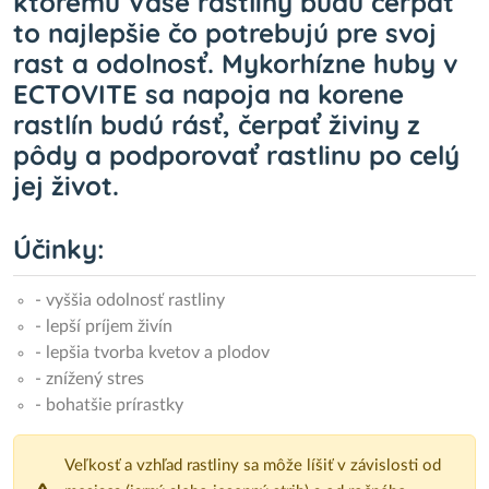
ktorému Vaše rastliny budú čerpať
to najlepšie čo potrebujú pre svoj
rast a odolnosť. Mykorhízne huby v
ECTOVITE sa napoja na korene
rastlín budú rásť, čerpať živiny z
pôdy a podporovať rastlinu po celý
jej život.
Účinky:
- vyššia odolnosť rastliny
- lepší príjem živín
- lepšia tvorba kvetov a plodov
- znížený stres
- bohatšie prírastky
Veľkosť a vzhľad rastliny sa môže líšiť v závislosti od