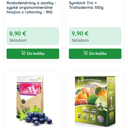
Rododendróny a azalky -
Symbivit Tric +
sypké organominerálne
Trichoderma 150g
hnojivo z rohoviny - 1KG
8,90 €
9,90 €
Skladom
Skladom
Do košíka
Do košíka