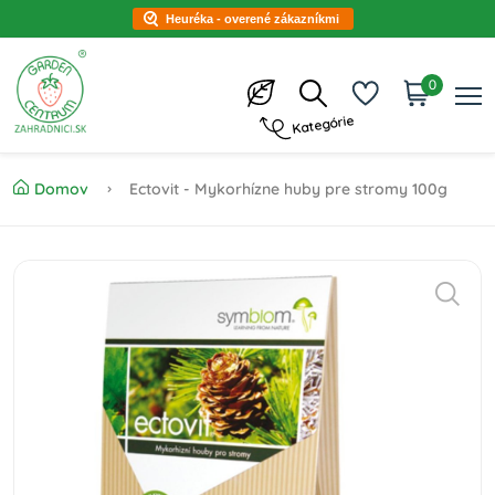
Heuréka - overené zákazníkmi
0
Kategórie
Domov
Ectovit - Mykorhízne huby pre stromy 100g