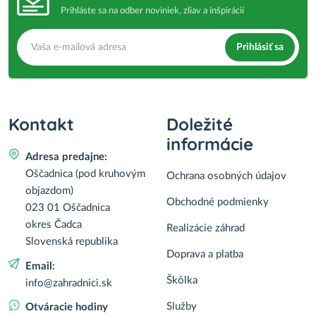
Prihláste sa na odber noviniek, zliav a inšpirácií
Prihlásiť sa
Kontakt
Doležité
informácie
Adresa predajne:
Oščadnica (pod kruhovým
Ochrana osobných údajov
objazdom)
Obchodné podmienky
023 01 Oščadnica
okres Čadca
Realizácie záhrad
Slovenská republika
Doprava a platba
Email:
Škôlka
info@zahradnici.sk
Služby
Otváracie hodiny