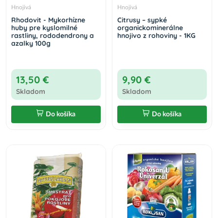
Hnojivá
Hnojivá
Rhodovit - Mykorhízne
Citrusy – sypké
huby pre kyslomilné
organickominerálne
rastliny, rododendrony a
hnojivo z rohoviny - 1KG
azalky 100g
13,50 €
9,90 €
Skladom
Skladom
Do košíka
Do košíka