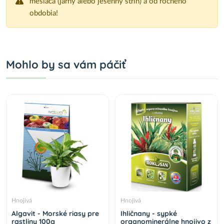
mesiaca (jarný alebo jesenný strih) a od ročného
obdobia!
Mohlo by sa vám páčiť
Hnojivá
Hnojivá
Algavit - Morské riasy pre
Ihličnany - sypké
rastliny 100g
organominerálne hnojivo z