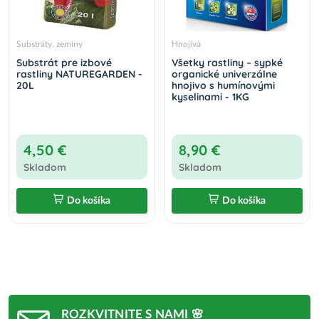
Substráty, zeminy
Hnojivá
Substrát pre izbové
Všetky rastliny – sypké
rastliny NATUREGARDEN -
organické univerzálne
20L
hnojivo s humínovými
kyselinami - 1KG
4,50 €
8,90 €
Skladom
Skladom
Do košíka
Do košíka
ROZKVITNITE S NAMI 🌸