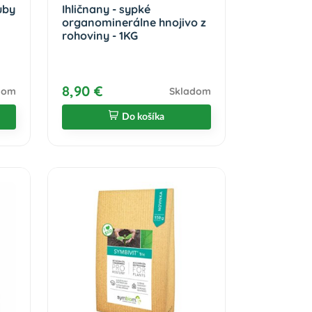
uby
Ihličnany - sypké
organominerálne hnojivo z
rohoviny - 1KG
8,90 €
dom
Skladom
Do košíka