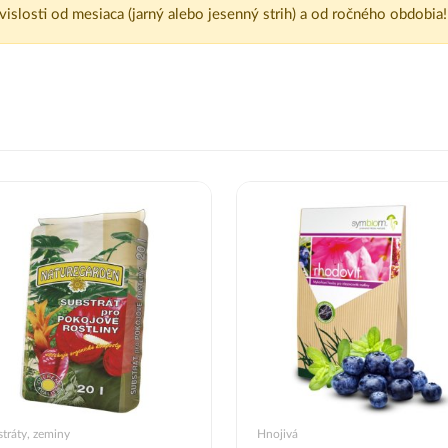
ávislosti od mesiaca (jarný alebo jesenný strih) a od ročného obdobia!
tráty, zeminy
Hnojivá