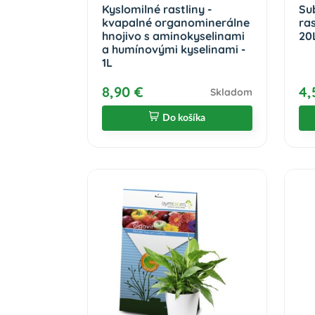
Kyslomilné rastliny -
Su
kvapalné organominerálne
ra
hnojivo s aminokyselinami
20
a humínovými kyselinami -
1L
8,90 €
4,
Skladom
Do košíka