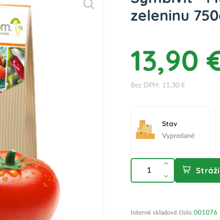
zeleninu 75
13,90 
Bez DPH: 11,30 €
Stav
Vypredané
Stráž
Interné skladové číslo:
001076