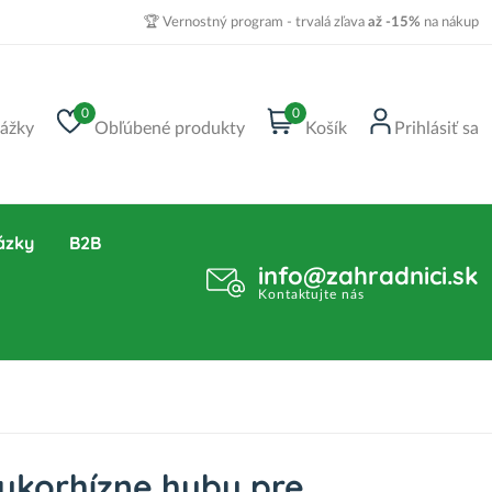
🏆 Vernostný program - trvalá zľava
až -15%
na nákup
0
0
ážky
Obľúbené produkty
Košík
Prihlásiť sa
ázky
B2B
info@zahradnici.sk
Kontaktujte nás
Mykorhízne huby pre