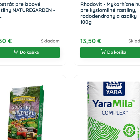
bstrát pre izbové
Rhodovit - Mykorhízne h
stliny NATUREGARDEN -
pre kyslomilné rastliny,
L
rododendrony a azalky
100g
50 €
13,50 €
Skladom
Skla
Do košíka
Do košíka