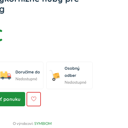
0g
€
Osobný
Doručíme do
odber
Nedostupné
Nedostupné
iť ponuku
O výrobcovi:
SYMBIOM