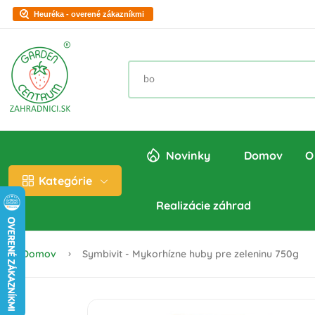
Heuréka - overené zákazníkmi
Novinky
Domov
O
Kategórie
Realizácie záhrad
Domov
Symbivit - Mykorhízne huby pre zeleninu 750g