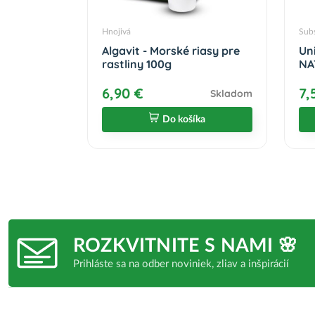
Hnojivá
Subs
Algavit - Morské riasy pre
Un
rastliny 100g
NA
6,90 €
7,
Skladom
Do košíka
ROZKVITNITE S NAMI 🌸
Prihláste sa na odber noviniek, zliav a inšpirácií