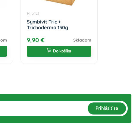
Hnojivá
Symbivit Tric +
Trichoderma 150g
9,90 €
dom
Skladom
Do košíka
Prihlásiť sa