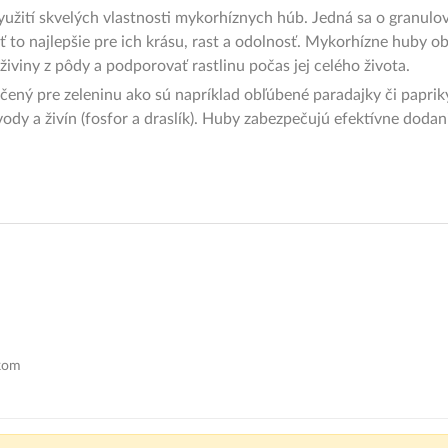
žití skvelých vlastnosti mykorhíznych húb. Jedná sa o granulov
ť to najlepšie pre ich krásu, rast a odolnosť. Mykorhízne huby o
 živiny z pôdy a podporovať rastlinu počas jej celého života.
čený pre zeleninu ako sú napríklad obľúbené paradajky či papri
vody a živín (fosfor a draslík). Huby zabezpečujú efektívne doda
nkom