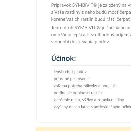
Prípravok SYMBIVIT® je založený na vyu
a Vaše rastliny z neho budú môcť čerpa
korene Vašich rastlín budú rásť, čerpať
Tento druh SYMBIVIT ® je špeciálne ur
umožňujú lepší a tiež dlhodobý príjem 
v období dozrievania plodov.
Účinok:
- lepšia chuť plodov
- prírodné pestovanie
- znížená potreba zálievky a hnojenia
- posilnenie odolnosti rastlín
- zlepšenie rastu, výživy a zdravia rastliny
- zvýšený obsah látok s antioxidačným úči