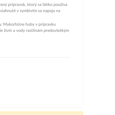
aný prípravok, ktorý sa ľahko používa
bsiahnuté v symbivite sa napoja na
ky. Mykorhízne huby v prípravku
nie živín a vody rastlinám predovšetkým