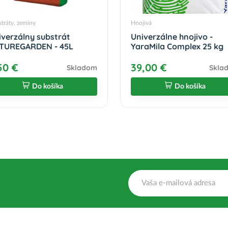
tráty, zeminy
Hnojivá
iverzálny substrát
Univerzálne hnojivo -
TUREGARDEN - 45L
YaraMila Complex 25 kg
50 €
39,00 €
Skladom
Skla
Do košíka
Do košíka