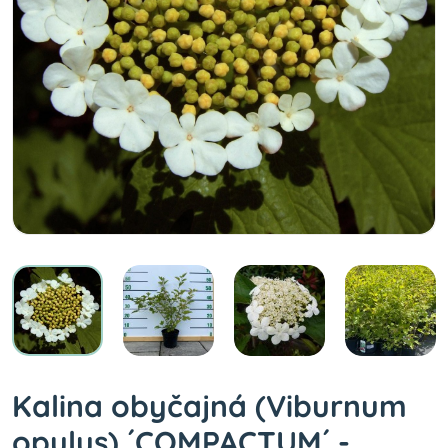
Kalina obyčajná (Viburnum
opulus) ´COMPACTUM´ -