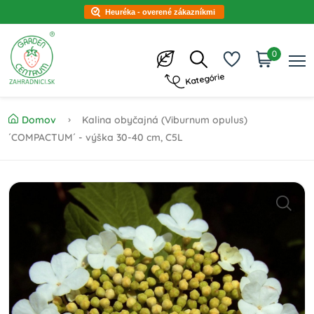
Heuréka - overené zákazníkmi
0
Kategórie
Domov
Kalina obyčajná (Viburnum opulus)
´COMPACTUM´ - výška 30-40 cm, C5L