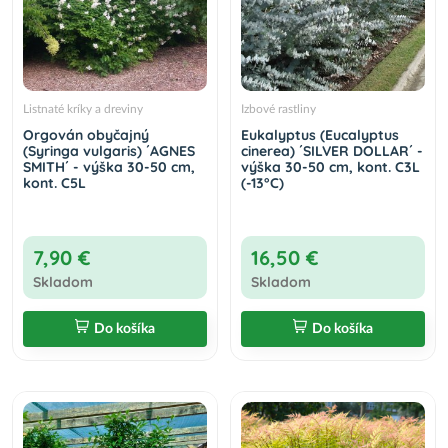
Listnaté kríky a dreviny
Izbové rastliny
Orgován obyčajný
Eukalyptus (Eucalyptus
(Syringa vulgaris) ´AGNES
cinerea) ´SILVER DOLLAR´ -
SMITH´ - výška 30-50 cm,
výška 30-50 cm, kont. C3L
kont. C5L
(-13°C)
7,90 €
16,50 €
Skladom
Skladom
Do košíka
Do košíka