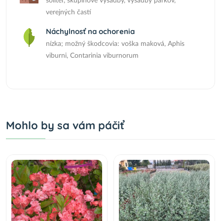
solitér, skupinové výsadby, výsadby parkov,
verejných častí
Náchylnosť na ochorenia
nízka; možný škodcovia: voška maková, Aphis
viburni, Contarinia viburnorum
Mohlo by sa vám páčiť