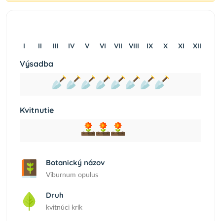
I
II
III
IV
V
VI
VII
VIII
IX
X
XI
XII
Výsadba
Kvitnutie
Botanický názov
Viburnum opulus
Druh
kvitnúci krík