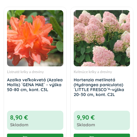
Listnaté kríky a dreviny
Kvitnúce kríky a dreviny
Azalka veľkokvetá (Azalea
Hortenzia metlinatá
Mollis) ´GENA MAE´ - výška
(Hydrangea paniculata)
50-80 cm, kont. C3L
´LITTLE FRESCO´®-výška
20-30 cm, kont. C2L
8,90 €
9,90 €
Skladom
Skladom