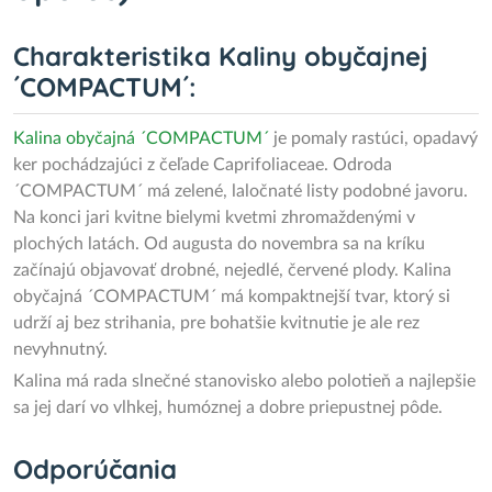
Charakteristika Kaliny obyčajnej
´COMPACTUM´:
Kalina obyčajná ´COMPACTUM´
je pomaly rastúci, opadavý
ker pochádzajúci z čeľade Caprifoliaceae. Odroda
´COMPACTUM´ má zelené, laločnaté listy podobné javoru.
Na konci jari kvitne bielymi kvetmi zhromaždenými v
plochých latách. Od augusta do novembra sa na kríku
začínajú objavovať drobné, nejedlé, červené plody. Kalina
obyčajná ´COMPACTUM´ má kompaktnejší tvar, ktorý si
udrží aj bez strihania, pre bohatšie kvitnutie je ale rez
nevyhnutný.
Kalina má rada slnečné stanovisko alebo polotieň a najlepšie
sa jej darí vo vlhkej, humóznej a dobre priepustnej pôde.
Odporúčania