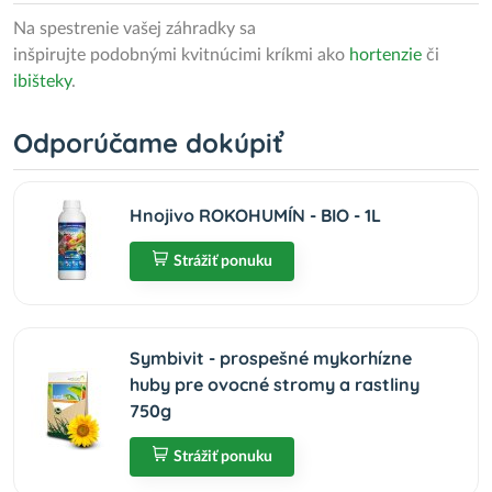
Na spestrenie vašej záhradky sa
inšpirujte podobnými kvitnúcimi kríkmi ako
hortenzie
či
ibišteky
.
Odporúčame dokúpiť
Hnojivo ROKOHUMÍN - BIO - 1L
Strážiť ponuku
Symbivit - prospešné mykorhízne
huby pre ovocné stromy a rastliny
750g
Strážiť ponuku