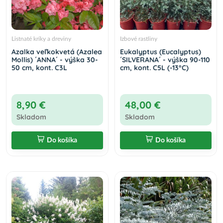
Listnaté kríky a dreviny
Izbové rastliny
Azalka veľkokvetá (Azalea
Eukalyptus (Eucalyptus)
Mollis) ´ANNA´ - výška 30-
´SILVERANA´ - výška 90-110
50 cm, kont. C3L
cm, kont. C5L (-13°C)
8,90 €
48,00 €
Skladom
Skladom
Do košíka
Do košíka