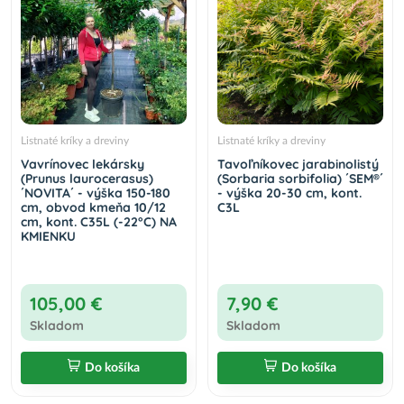
Listnaté kríky a dreviny
Listnaté kríky a dreviny
Vavrínovec lekársky
Tavoľníkovec jarabinolistý
(Prunus laurocerasus)
(Sorbaria sorbifolia) ´SEM®´
´NOVITA´ - výška 150-180
- výška 20-30 cm, kont.
cm, obvod kmeňa 10/12
C3L
cm, kont. C35L (-22°C) NA
KMIENKU
105,00 €
7,90 €
Skladom
Skladom
Do košíka
Do košíka