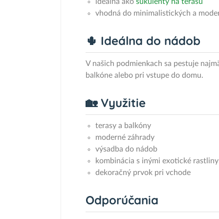
ideálna ako
sukulenty na terasu
vhodná do minimalistických a mode
🌵 Ideálna do nádob
V našich podmienkach sa pestuje najmä 
balkóne alebo pri vstupe do domu.
🏡 Využitie
terasy a balkóny
moderné záhrady
výsadba do nádob
kombinácia s inými exotické rastlin
dekoračný prvok pri vchode
Odporúčania