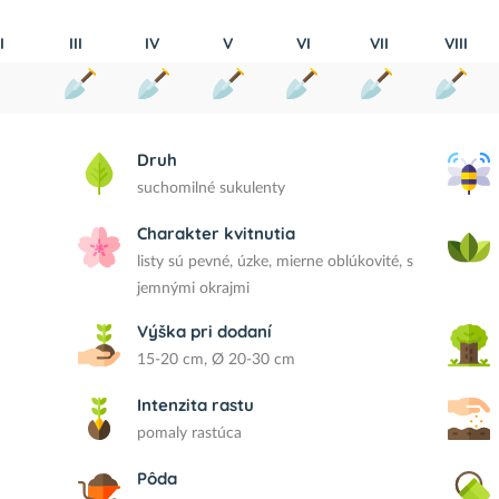
I
III
IV
V
VI
VII
VIII
Druh
suchomilné sukulenty
Charakter kvitnutia
listy sú pevné, úzke, mierne oblúkovité, s
jemnými okrajmi
Výška pri dodaní
15-20 cm, Ø 20-30 cm
Intenzita rastu
pomaly rastúca
Pôda