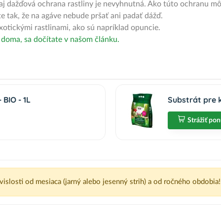
aj dažďová ochrana rastliny je nevyhnutná. Ako túto ochranu môž
e tak, že na agáve nebude pršať ani padať dážď.
otickými rastlinami, ako sú napríklad opuncie.
j doma, sa dočítate v našom článku.
BIO - 1L
Substrát pre 
Strážiť po
ávislosti od mesiaca (jarný alebo jesenný strih) a od ročného obdobia!