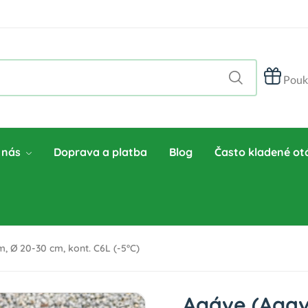
Pouk
 nás
Doprava a platba
Blog
Často kladené ot
, Ø 20-30 cm, kont. C6L (-5°C)
Agáve (Agav