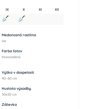
IX
X
XI
XII
Medonosná rastlina
nie
Farba listov
tmavozelená
Výška v dospelosti
40–60 cm
Hustota výsadby
50x50 cm
Zálievka