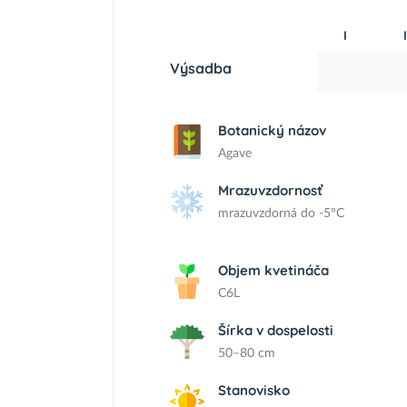
I
I
Výsadba
Botanický názov
Agave
Mrazuvzdornosť
mrazuvzdorná do -5°C
Objem kvetináča
C6L
Šírka v dospelosti
50–80 cm
Stanovisko