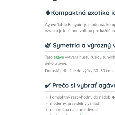
🌵Kompaktná exotika i
Agáve ‘Little Penguin’ je moderná, ko
vzrastu je ideálnou voľbou pre každého
🌿 Symetria a výrazný 
Táto
agave
vytvára hustú ružicu tuhých
dekoratívne.
Dorastá približne do výšky 30–50 cm a 
✔️ Prečo si vybrať agáve
kompaktný rast vhodný do nádob 
moderný, pravidelný vzhľad
nenáročná na starostlivosť