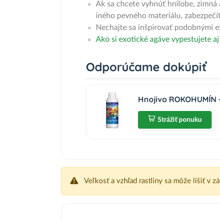
Ak sa chcete vyhnúť hnilobe, zimná 
iného pevného materiálu, zabezpečít
Nechajte sa inšpirovať podobnými ex
Ako si exotické agáve vypestujete a
Odporúčame dokúpiť
Hnojivo ROKOHUMÍN - 
Strážiť ponuku
Veľkosť a vzhľad rastliny sa môže líšiť v z