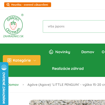
Heuréka - overené zákazníkmi
Novinky
Domov
O
Kategórie
Realizácie záhrad
Domov
Agáve (Agave) ‘LITTLE PENGUIN’ - výška 15-20 cm