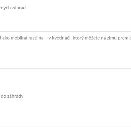
rných záhrad
ako mobilná rastlina – v kvetináči, ktorý môžete na zimu premies
y do záhrady