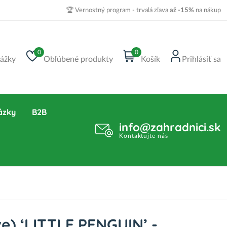
🏆 Vernostný program - trvalá zľava
až -15%
na nákup
0
0
ážky
Obľúbené produkty
Košík
Prihlásiť sa
ázky
B2B
info@zahradnici.sk
Kontaktujte nás
e) ‘LITTLE PENGUIN’ -