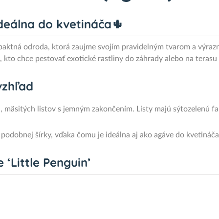
deálna do kvetináča🌵
mpaktná odroda, ktorá zaujme svojím pravidelným tvarom a výra
, kto chce pestovať exotické rastliny do záhrady alebo na terasu
vzhľad
, mäsitých listov s jemným zakončením. Listy majú sýtozelenú fa
podobnej šírky, vďaka čomu je ideálna aj ako agáve do kvetináča
 ‘Little Penguin’
