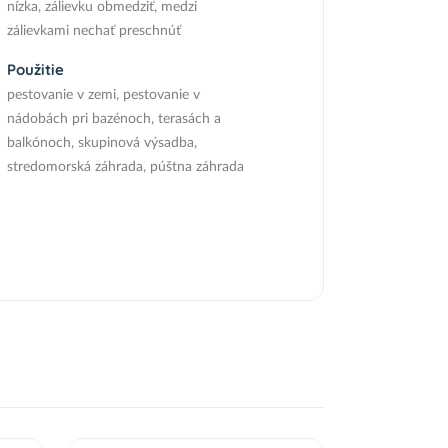
nízka, zálievku obmedziť, medzi
zálievkami nechať preschnúť
Použitie
pestovanie v zemi, pestovanie v
nádobách pri bazénoch, terasách a
balkónoch, skupinová výsadba,
stredomorská záhrada, púštna záhrada