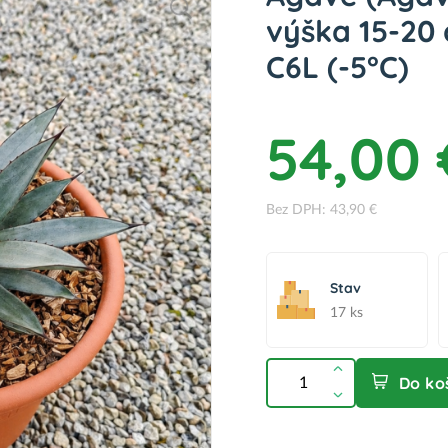
výška 15-20 
C6L (-5°C)
54,00 
Bez DPH: 43,90 €
Stav
17 ks
Do ko