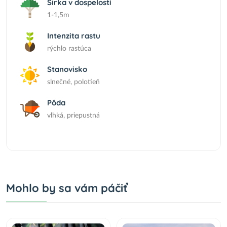
Šírka v dospelosti
1-1,5m
Intenzita rastu
rýchlo rastúca
Stanovisko
slnečné, polotieň
Pôda
vlhká, priepustná
Mohlo by sa vám páčiť