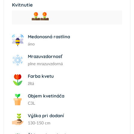
Kvitnutie
Medonosná rastlina
áno
Mrazuvzdornosť
plne mrazuvzdorná
Farba kvetu
žltá
Objem kvetináča
C3L
Výška pri dodaní
130-150 cm