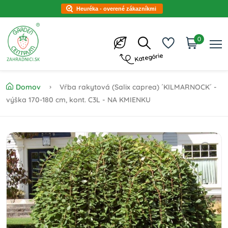
Heuréka - overené zákazníkmi
0
Kategórie
Domov
Vŕba rakytová (Salix caprea) ´KILMARNOCK´ -
výška 170-180 cm, kont. C3L - NA KMIENKU