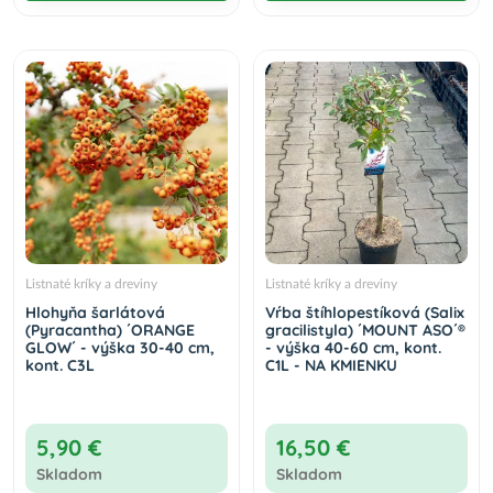
Listnaté kríky a dreviny
Listnaté kríky a dreviny
Hlohyňa šarlátová
Vŕba štíhlopestíková (Salix
(Pyracantha) ´ORANGE
gracilistyla) ´MOUNT ASO´®
GLOW´ - výška 30-40 cm,
- výška 40-60 cm, kont.
kont. C3L
C1L - NA KMIENKU
5,90 €
16,50 €
Skladom
Skladom