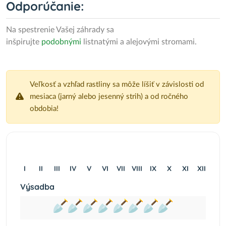
Odporúčanie:
Na spestrenie Vašej záhrady sa
inšpirujte
podobnými
listnatými a alejovými stromami.
Veľkosť a vzhľad rastliny sa môže líšiť v závislosti od
mesiaca (jarný alebo jesenný strih) a od ročného
obdobia!
I
II
III
IV
V
VI
VII
VIII
IX
X
XI
XII
Výsadba