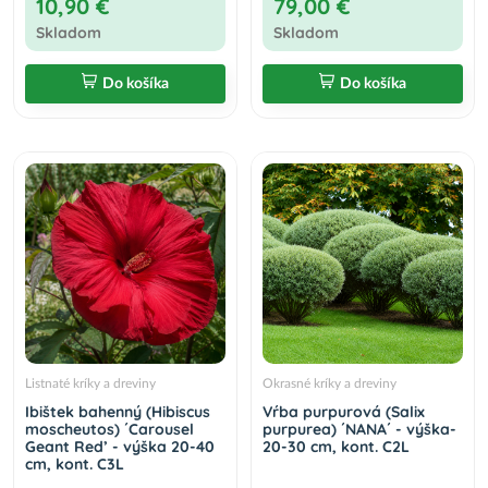
10,90 €
79,00 €
Skladom
Skladom
Do košíka
Do košíka
Listnaté kríky a dreviny
Okrasné kríky a dreviny
Ibištek bahenný (Hibiscus
Vŕba purpurová (Salix
moscheutos) ´Carousel
purpurea) ´NANA´ - výška-
Geant Red’ - výška 20-40
20-30 cm, kont. C2L
cm, kont. C3L