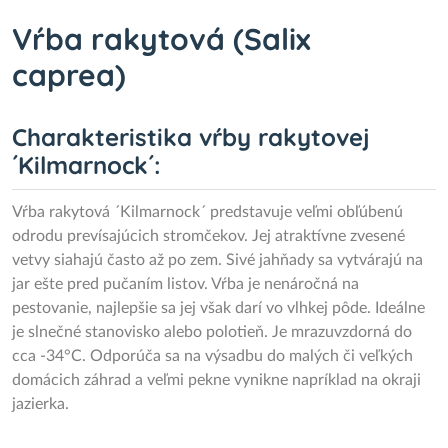
Vŕba rakytová (Salix
caprea)
Charakteristika vŕby rakytovej
´Kilmarnock´:
Vŕba rakytová ´Kilmarnock´ predstavuje veľmi obľúbenú
odrodu prevísajúcich stromčekov. Jej atraktívne zvesené
vetvy siahajú často až po zem. Sivé jahňady sa vytvárajú na
jar ešte pred pučaním listov. Vŕba je nenáročná na
pestovanie, najlepšie sa jej však darí vo vlhkej pôde. Ideálne
je slnečné stanovisko alebo polotieň. Je mrazuvzdorná do
cca -34°C. Odporúča sa na výsadbu do malých či veľkých
domácich záhrad a veľmi pekne vynikne napríklad na okraji
jazierka.