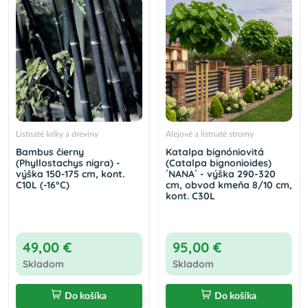
Listnaté kríky a dreviny
Alejové a listnaté stromy
Bambus čierny
Katalpa bignóniovitá
(Phyllostachys nigra) -
(Catalpa bignonioides)
výška 150-175 cm, kont.
´NANA´ - výška 290-320
C10L (-16°C)
cm, obvod kmeňa 8/10 cm,
kont. C30L
49,00 €
95,00 €
Skladom
Skladom
Do košíka
Do košíka