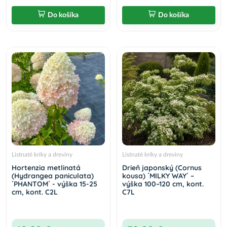
Do košíka
Do košíka
Listnaté kríky a dreviny
Listnaté kríky a dreviny
Hortenzia metlinatá
Drieň japonský (Cornus
(Hydrangea paniculata)
kousa) ´MILKY WAY´ –
´PHANTOM´ - výška 15-25
výška 100–120 cm, kont.
cm, kont. C2L
C7L