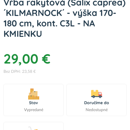
Vŕba rakytová (Salix caprea)
´KILMARNOCK´ - výška 170-
180 cm, kont. C3L - NA
KMIENKU
29,00 €
Bez DPH: 23,58 €
Stav
Doručíme do
Vypredané
Nedostupné