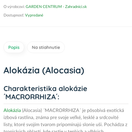
O výrobcovi:
GARDEN CENTRUM - Zahradnici.sk
Dostupnosť:
Vypredané
Popis
Na stiahnutie
Alokázia (Alocasia)
Charakteristika alokázie
´MACRORRHIZA´:
Alokázia
(Alocasia) ´MACRORRHIZA´ je pôsobivá exotická
izbová rastlina, známa pre svoje veľké, lesklé a srdcovité
listy, ktoré svojím tvarom pripomínajú slonie uši. Pochádza z
tropických oblastí, kde rastie v teplých a vlhkých