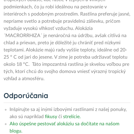
podmienkach, čo ju robí ideálnou na pestovanie v
interiéroch s podobným prostredím. Rastlina preferuje jasné,
nepriame svetlo a potrebuje pravidelnú zálievku, pričom
vyžaduje vysokú vlhkosť vzduchu. Alokázia
´MACRORRHIZA´ je nenáročná na údržbu, avšak citlivá na
chlad a prievan, preto je dôležité ju chrániť pred nízkymi
teplotami. Alokázie majú rady vyššie teploty, ideálne od 20-
25 ° C od jari do jesene. V zime je potreba udržiavať teplotu
okolo 18 °C. Táto impozantná rastlina je skvelou voľbou pre
tých, ktorí chcú do svojho domova vniesť výrazný tropický
vzhľad a atmosféru.
Odporúčania
Inšpirujte sa aj inými izbovými rastlinami z našej ponuky,
ako sú napríklad
fikusy
či
strelície.
Ako úspešne pestovať alokáziu sa dočítate na našom
blogu.