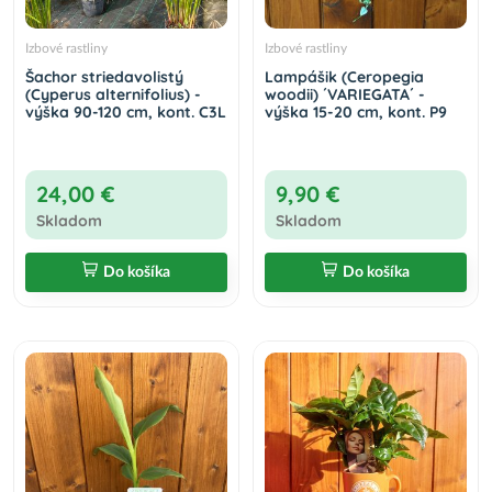
Izbové rastliny
Izbové rastliny
Šachor striedavolistý
Lampášik (Ceropegia
(Cyperus alternifolius) -
woodii) ´VARIEGATA´ -
výška 90-120 cm, kont. C3L
výška 15-20 cm, kont. P9
24,00 €
9,90 €
Skladom
Skladom
Do košíka
Do košíka