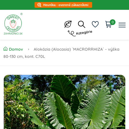
Heuréka - overené zákazníkmi
0
Kategórie
Domov
Alokázia (Alocasia) ´MACRORRHIZA´ - výška
80-130 cm, kont. C70L