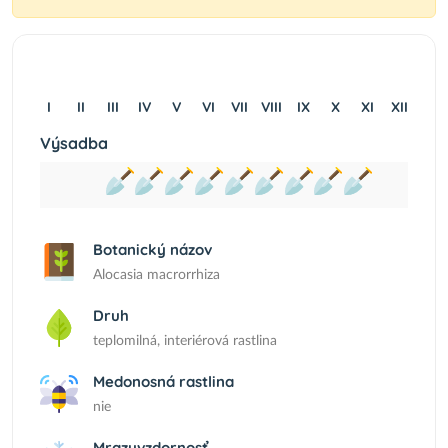
I
II
III
IV
V
VI
VII
VIII
IX
X
XI
XII
Výsadba
Botanický názov
Alocasia macrorrhiza
Druh
teplomilná, interiérová rastlina
Medonosná rastlina
nie
Mrazuvzdornosť