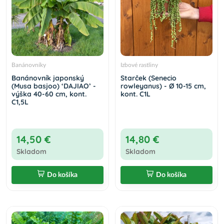
Banánovníky
Izbové rastliny
Banánovník japonský
Starček (Senecio
(Musa basjoo) ‘DAJIAO’ -
rowleyanus) - Ø 10-15 cm,
výška 40-60 cm, kont.
kont. C1L
C1,5L
14,50 €
14,80 €
Skladom
Skladom
Do košíka
Do košíka