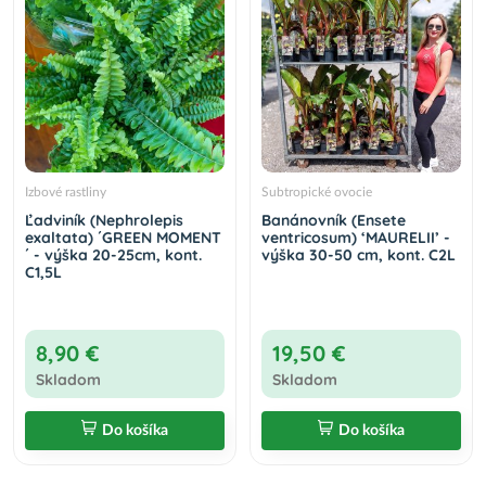
Izbové rastliny
Subtropické ovocie
Ľadviník (Nephrolepis
Banánovník (Ensete
exaltata) ´GREEN MOMENT
ventricosum) ‘MAURELII’ -
´ - výška 20-25cm, kont.
výška 30-50 cm, kont. C2L
C1,5L
8,90 €
19,50 €
Skladom
Skladom
Do košíka
Do košíka