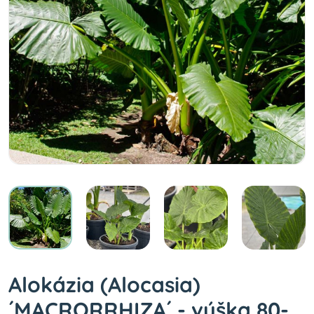
Alokázia (Alocasia)
´MACRORRHIZA´ - výška 80-