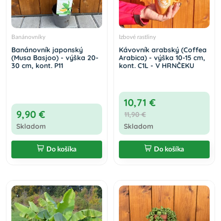
Banánovníky
Izbové rastliny
Banánovník japonský
Kávovník arabský (Coffea
(Musa Basjoo) - výška 20-
Arabica) - výška 10-15 cm,
30 cm, kont. P11
kont. C1L - V HRNČEKU
10,71 €
9,90 €
11,90 €
Skladom
Skladom
Do košíka
Do košíka