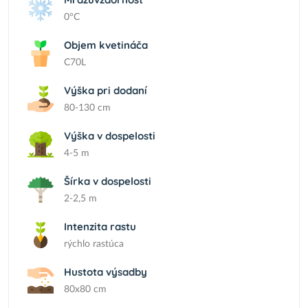
0°C
Objem kvetináča
C70L
Výška pri dodaní
80-130 cm
Výška v dospelosti
4-5 m
Šírka v dospelosti
2-2,5 m
Intenzita rastu
rýchlo rastúca
Hustota výsadby
80x80 cm