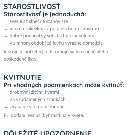
STAROSTLIVOSŤ
Starostlivosť je jednoduchá:
→ svetlé až slnečné stanovište
→ mierna zálievka, až po preschnutí substrátu
→ dobre priepustný substrát pre sukulenty
→ v zimnom období zálievku výrazne obmedziť
Rez nie je potrebný, odstraňujú sa len suché alebo
poškodené listy.
KVITNUTIE
Pri vhodných podmienkach môže kvitnúť:
→ drobnými žltými kvetmi
→ na vzpriamených stonkách
→ zvyčajne v letnom období
Pri dodaní nemusí byť rastlina v kvete.
DÔLEŽITÉ UPOZORNENIE