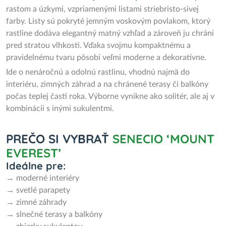
rastom a úzkymi, vzpriamenými listami striebristo-sivej
farby. Listy sú pokryté jemným voskovým povlakom, ktorý
rastline dodáva elegantný matný vzhľad a zároveň ju chráni
pred stratou vlhkosti. Vďaka svojmu kompaktnému a
pravidelnému tvaru pôsobí veľmi moderne a dekoratívne.
Ide o nenáročnú a odolnú rastlinu, vhodnú najmä do
interiéru, zimných záhrad a na chránené terasy či balkóny
počas teplej časti roka. Výborne vynikne ako solitér, ale aj v
kombinácii s inými sukulentmi.
PREČO SI VYBRAŤ
SENECIO ‘MOUNT
EVEREST’
Ideálne pre:
→ moderné interiéry
→ svetlé parapety
→ zimné záhrady
→ slnečné terasy a balkóny