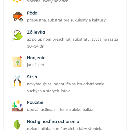
slnečné, svetlý polotieň
Pôda
priepustná, substrát pre sukulenty a kaktusy
Zálievka
až po úplnom preschnutí substrátu, zvyčajne raz za
10–14 dní
Hnojenie
jar až leto
Strih
nevyžaduje sa, odporúča sa len odstránenie
suchých a starých listov
Použitie
izbová rastlina, na terasu alebo balkón
Náchylnosť na ochorenia
nízka; hniloba koreňov alebo bázy stoniek,