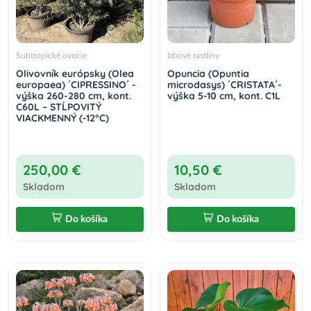
Subtropické ovocie
Izbové rastliny
Olivovník európsky (Olea
Opuncia (Opuntia
europaea) ´CIPRESSINO´ -
microdasys) ´CRISTATA´-
výška 260-280 cm, kont.
výška 5-10 cm, kont. C1L
C60L – STĹPOVITÝ
VIACKMENNÝ (-12°C)
250,00 €
10,50 €
Skladom
Skladom
Do košíka
Do košíka