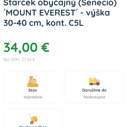
Starček obyčajný (Senecio)
´MOUNT EVEREST´ - výška
30-40 cm, kont. C5L
34,00 €
Bez DPH: 27,64 €
Stav
Doručíme do
Vypredané
Nedostupné