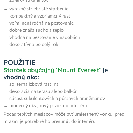
→ zbierky sukulentov
→ výrazné striebristé sfarbenie
→ kompaktný a vzpriamený rast
→ veľmi nenáročná na pestovanie
→ dobre znáša sucho a teplo
→ vhodná na pestovanie v nádobách
→ dekoratívna po celý rok
POUŽITIE
Starček obyčajný ‘Mount Everest’
je
vhodný ako:
→ solitérna izbová rastlina
→ dekorácia na terasu alebo balkón
→ súčasť sukulentových a púštnych aranžmánov
→ moderný dizajnový prvok do interiéru
Počas teplých mesiacov môže byť umiestnený vonku, pred
mrazmi je potrebné ho presunúť do interiéru.