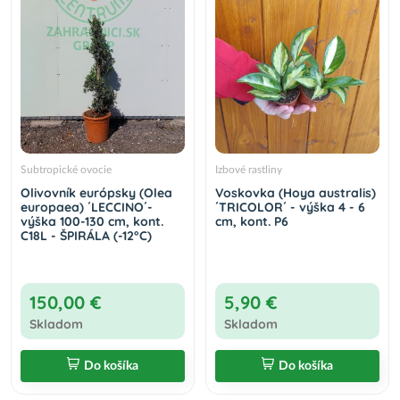
Subtropické ovocie
Izbové rastliny
Olivovník európsky (Olea
Voskovka (Hoya australis)
europaea) ´LECCINO´-
´TRICOLOR´ - výška 4 - 6
výška 100-130 cm, kont.
cm, kont. P6
C18L - ŠPIRÁLA (-12°C)
150,00 €
5,90 €
Skladom
Skladom
Do košíka
Do košíka