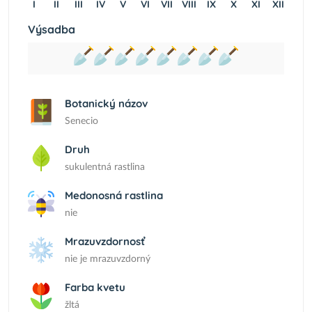
I
II
III
IV
V
VI
VII
VIII
IX
X
XI
XII
Výsadba
Botanický názov
Senecio
Druh
sukulentná rastlina
Medonosná rastlina
nie
Mrazuvzdornosť
nie je mrazuvzdorný
Farba kvetu
žltá