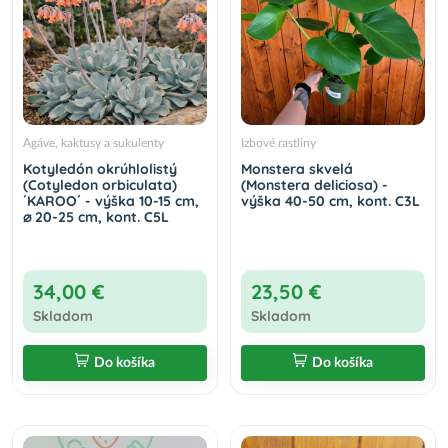
Agáve, kaktusy a sukulenty
Izbové rastliny
Kotyledón okrúhlolistý
Monstera skvelá
(Cotyledon orbiculata)
(Monstera deliciosa) -
´KAROO´ - výška 10-15 cm,
výška 40-50 cm, kont. C3L
⌀ 20-25 cm, kont. C5L
34,00 €
23,50 €
Skladom
Skladom
Do košíka
Do košíka