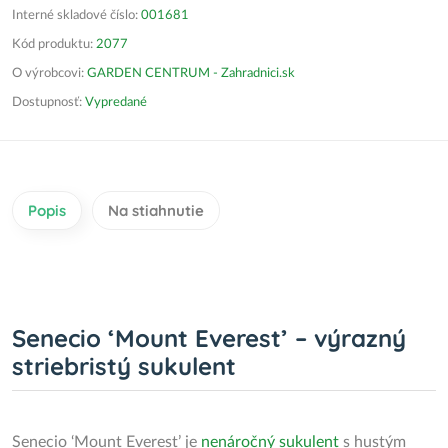
Interné skladové číslo:
001681
Kód produktu:
2077
O výrobcovi:
GARDEN CENTRUM - Zahradnici.sk
Dostupnosť:
Vypredané
Popis
Na stiahnutie
Senecio ‘Mount Everest’ – výrazný
striebristý sukulent
Senecio ‘Mount Everest’ je
nenáročný sukulent
s hustým