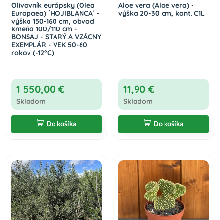
Olivovník európsky (Olea
Aloe vera (Aloe vera) -
Europaea) ´HOJIBLANCA´ -
výška 20-30 cm, kont. C1L
výška 150-160 cm, obvod
kmeňa 100/110 cm -
BONSAJ - STARÝ A VZÁCNY
EXEMPLÁR - VEK 50-60
rokov (-12°C)
1 550,00 €
11,90 €
Skladom
Skladom
Do košíka
Do košíka