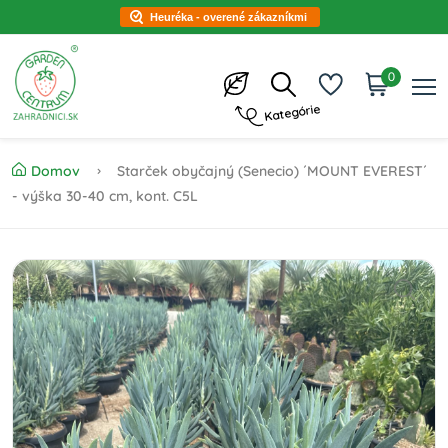
Heuréka - overené zákazníkmi
0
Kategórie
Domov
Starček obyčajný (Senecio) ´MOUNT EVEREST´
- výška 30-40 cm, kont. C5L