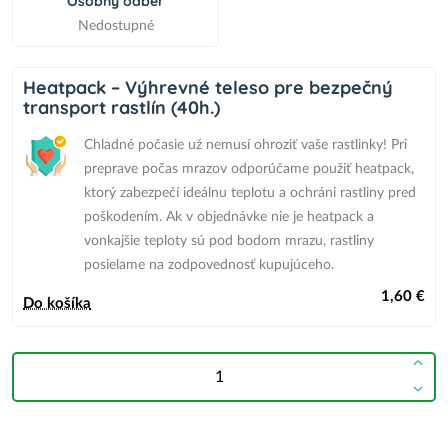
Osobný odber
Nedostupné
Heatpack – Výhrevné teleso pre bezpečný
transport rastlín (40h.)
Chladné počasie už nemusí ohroziť vaše rastlinky! Pri
preprave počas mrazov odporúčame použiť heatpack,
ktorý zabezpečí ideálnu teplotu a ochráni rastliny pred
poškodením.
Ak v objednávke nie je heatpack
a
vonkajšie teploty sú pod bodom mrazu,
rastliny
posielame na zodpovednosť kupujúceho.
1,60 €
Do košíka