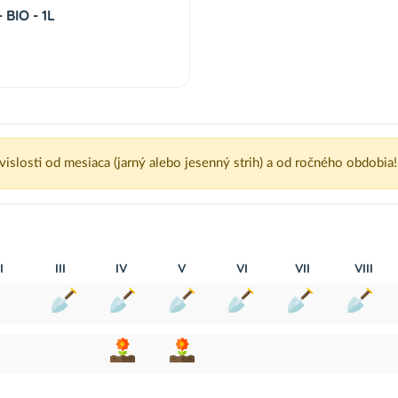
BIO - 1L
ávislosti od mesiaca (jarný alebo jesenný strih) a od ročného obdobia!
I
III
IV
V
VI
VII
VIII