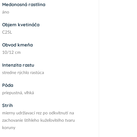
Medonosná rastlina
áno
Objem kvetináča
C25L
Obvod kmeňa
10/12 cm
Intenzita rastu
stredne rýchlo rastúca
Pôda
priepustná, vlhká
Strih
mierny udržiavací rez po odkvitnutí na
zachovanie štíhleho kužeľovitého tvaru
koruny