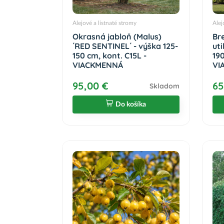
Alejové a listnaté stromy
Alej
Okrasná jabloň (Malus)
Br
´RED SENTINEL´ - výška 125-
ut
150 cm, kont. C15L -
190
VIACKMENNÁ
VI
95,00 €
65
Skladom
Do košíka