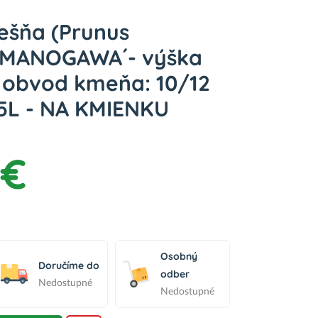
ešňa (Prunus
´AMANOGAWA´- výška
 obvod kmeňa: 10/12
25L - NA KMIENKU
 €
Osobný
Doručíme do
odber
Nedostupné
Nedostupné