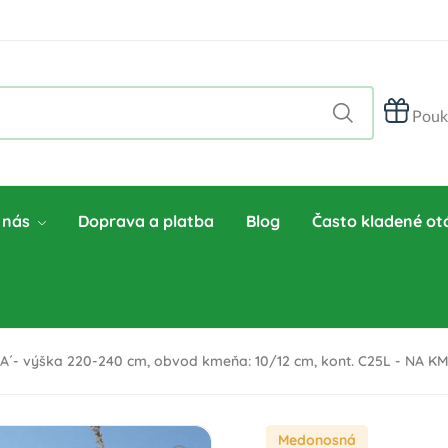
Pouk
 nás
Doprava a platba
Blog
Často kladené ot
´- výška 220-240 cm, obvod kmeňa: 10/12 cm, kont. C25L - NA K
Medonosná