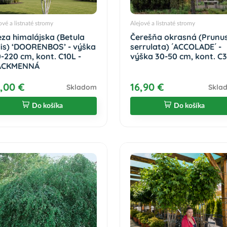
ové a listnaté stromy
Alejové a listnaté stromy
eza himalájska (Betula
Čerešňa okrasná (Prunu
ilis) ‘DOORENBOS’ - výška
serrulata) ´ACCOLADE´ -
-220 cm, kont. C10L -
výška 30-50 cm, kont. C
ACKMENNÁ
,00 €
16,90 €
Skladom
Skla
Do košíka
Do košíka