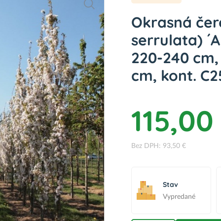
Okrasná čer
serrulata) 
220-240 cm,
cm, kont. C
115,00
Bez DPH: 93,50 €
Stav
Vypredané