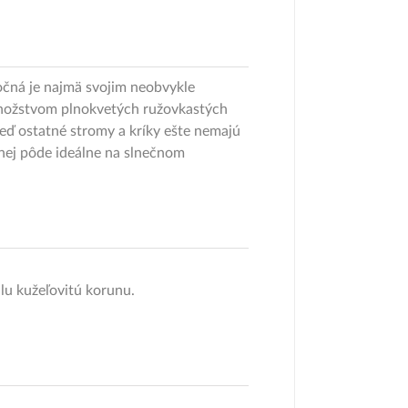
čná je najmä svojim neobvykle
 množstvom plnokvetých ružovkastých
 ostatné stromy a kríky ešte nemajú
stnej pôde ideálne na slnečnom
lu kužeľovitú korunu.