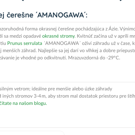
nej čerešne ´AMANOGAWA´:
ozoruhodná forma okrasnej čerešne pochádzajúca z Ázie. Výnimo
dí sa medzi opadavé
okrasné stromy
. Kvitnúť začína už v apríli
utiu
Prunus serrulata
´AMANOGAWA´ oživí záhradu už v čase, keď
 aj menších záhrad. Najlepšie sa jej darí vo vlhkej a dobre priepu
rezávanie je vhodné po odkvitnutí. Mrazuvzdorná do -29°C.
silným vetrom; ideálne pre menšie alebo úzke záhrady
iných stromov 3-4 m, aby strom mal dostatok priestoru pre štíh
čítate na našom blogu.