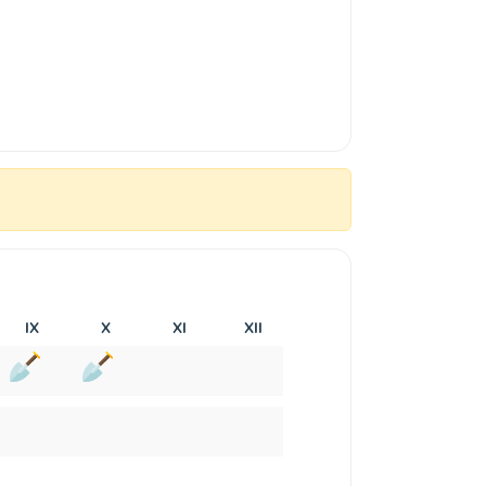
IX
X
XI
XII