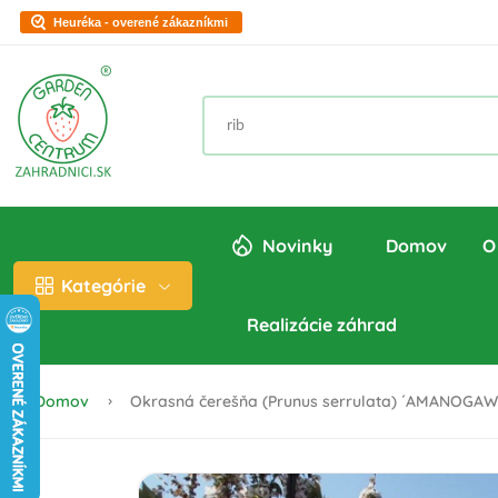
Heuréka - overené zákazníkmi
Novinky
Domov
O
Kategórie
Realizácie záhrad
Domov
Okrasná čerešňa (Prunus serrulata) ´AMANOGAWA