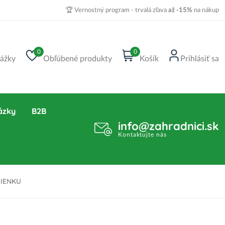
🏆 Vernostný program - trvalá zľava
až -15%
na nákup
0
0
ážky
Obľúbené produkty
Košík
Prihlásiť sa
ázky
B2B
info@zahradnici.sk
Kontaktujte nás
MIENKU