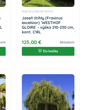
Alejové a listnaté stromy
s
Jaseň štíhly (Fraxinus
excelsior) ´WESTHOF
3L
GLOIRE´ - výška 210-230 cm,
kont. C18L
125,00 €
dom
Skladom
Do košíka