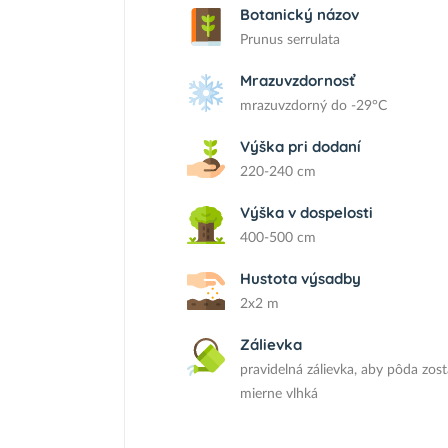
Botanický názov
Prunus serrulata
Mrazuvzdornosť
mrazuvzdorný do -29°C
Výška pri dodaní
220-240 cm
Výška v dospelosti
400-500 cm
Hustota výsadby
2x2 m
Zálievka
pravidelná zálievka, aby pôda zost
mierne vlhká