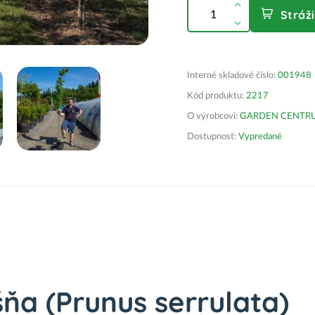
Stráž
Interné skladové číslo:
001948
Kód produktu:
2217
O výrobcovi:
GARDEN CENTRUM 
Dostupnosť:
Vypredané
ňa (Prunus serrulata)