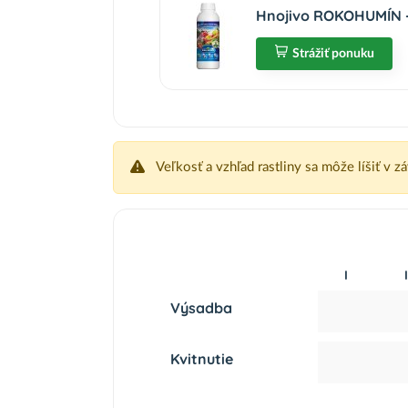
Hnojivo ROKOHUMÍN - 
Strážiť ponuku
Veľkosť a vzhľad rastliny sa môže líšiť v z
I
I
Výsadba
Kvitnutie