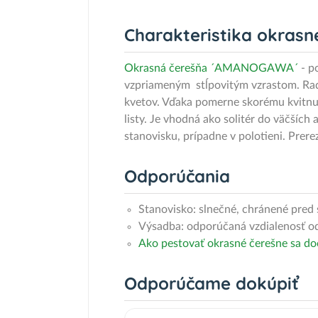
Charakteristika okras
Okrasná čerešňa ´AMANOGAWA´
- p
vzpriameným stĺpovitým vzrastom. Ra
kvetov. Vďaka pomerne skorému kvitn
listy. Je vhodná ako solitér do väčších
stanovisku, prípadne v polotieni. Pre
Odporúčania
Stanovisko: slnečné, chránené pred 
Výsadba: odporúčaná vzdialenosť od 
Ako pestovať okrasné čerešne sa do
Odporúčame dokúpiť