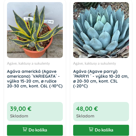
Agáve, kaktusy a sukulenty
Agáve, kaktusy a sukulenty
Agáva americká (Agave
Agáva (Agave parryi)
americana) ´VARIEGATA´ -
´PARRYI ´ - výška 10-20 cm,
výška 15-20 cm, ⌀ ružice
⌀ 20-30 cm, kont. C3L
20-30 cm, kont. C6L (-10°C)
(-20°C)
39,00 €
48,00 €
Skladom
Skladom
Do košíka
Do košíka