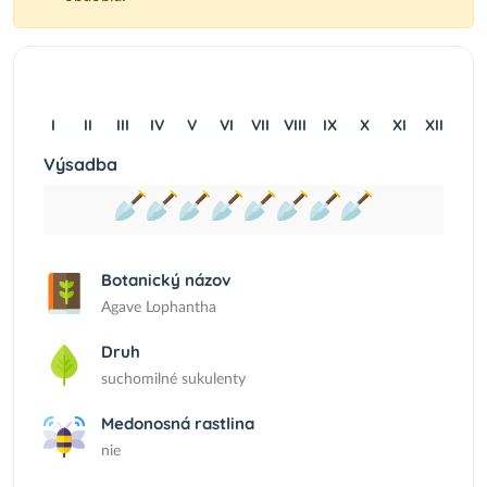
I
II
III
IV
V
VI
VII
VIII
IX
X
XI
XII
Výsadba
Botanický názov
Agave Lophantha
Druh
suchomilné sukulenty
Medonosná rastlina
nie