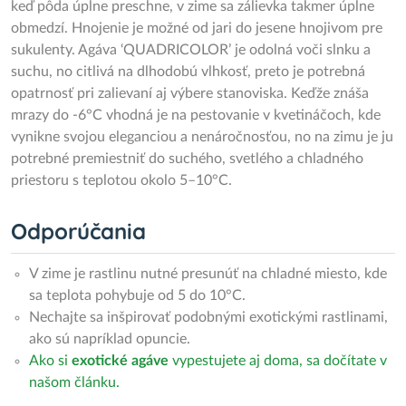
keď pôda úplne preschne, v zime sa zálievka takmer úplne
obmedzí. Hnojenie je možné od jari do jesene hnojivom pre
sukulenty. Agáva ‘QUADRICOLOR’ je odolná voči slnku a
suchu, no citlivá na dlhodobú vlhkosť, preto je potrebná
opatrnosť pri zalievaní aj výbere stanoviska. Keďže znáša
mrazy do -6°C vhodná je na pestovanie v kvetináčoch, kde
vynikne svojou eleganciou a nenáročnosťou, no na zimu je ju
potrebné premiestniť do suchého, svetlého a chladného
priestoru s teplotou okolo 5–10°C.
Odporúčania
V zime je rastlinu nutné presunúť na chladné miesto, kde
sa teplota pohybuje od 5 do 10°C.
Nechajte sa inšpirovať podobnými exotickými rastlinami,
ako sú napríklad opuncie.
Ako si
exotické agáve
vypestujete aj doma, sa dočítate v
našom článku.