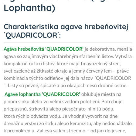
Lophantha)
Charakteristika agave hrebeňovitej
´QUADRICOLOR´:
Agáva hrebeňovitá ‘QUADRICOLOR’
je dekoratívna, menšia
agáva so zaujímavým viacfarebným sfarbením listov. Vytvára
kompaktnú ružicu listov, ktoré majú tmavozelený stred,
svetlozelené až žltkasté okraje a jemný červený lem – práve
kombinácia týchto odtieňov jej dala názov ´QUADRICOLOR
´. Listy sú pevné, špicaté a po okrajoch nesú drobné ostne.
Agave lophantha ‘QUADRICOLOR’
obľubuje miesta na
plnom slnku alebo vo veľmi svetlom polotieni. Potrebuje
priepustnú, štrkovitú alebo piesočnato-hlinitú pôdu,
ktorá rýchlo odvádza vodu. Je vhodné vytvoriť na dne
drenážnu vrstvu zo štrku alebo keramzitu, aby nedochádzalo
k premokreniu. Zalieva sa len striedmo – od jari do jesene,