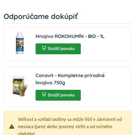
Odporúčame dokúpiť
Hnojivo ROKOHUMÍN - BIO - 1L
Strážiť ponuku
Conavit - Kompletne prírodné
hnojivo 750g
Strážiť ponuku
Veľkosť a vzhľad rastliny sa môže líšiť v závislosti od
mesiaca (jarný alebo jesenný strih) a od ročného
obdobia!