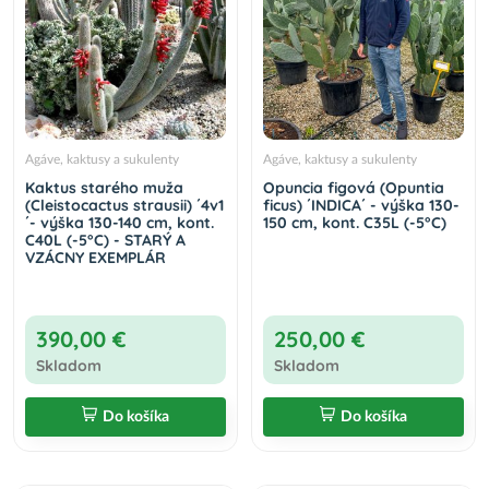
Agáve, kaktusy a sukulenty
Agáve, kaktusy a sukulenty
Kaktus starého muža
Opuncia figová (Opuntia
(Cleistocactus strausii) ´4v1
ficus) ´INDICA´ - výška 130-
´- výška 130-140 cm, kont.
150 cm, kont. C35L (-5°C)
C40L (-5°C) - STARÝ A
VZÁCNY EXEMPLÁR
390,00 €
250,00 €
Skladom
Skladom
Do košíka
Do košíka