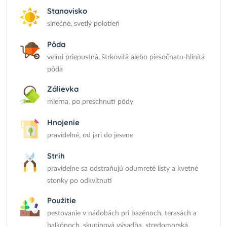
Stanovisko
slnečné, svetlý polotieň
Pôda
veľmi priepustná, štrkovitá alebo piesočnato-hlinitá
pôda
Zálievka
mierna, po preschnutí pôdy
Hnojenie
pravidelné, od jari do jesene
Strih
pravidelne sa odstraňujú odumreté listy a kvetné
stonky po odkvitnutí
Použitie
pestovanie v nádobách pri bazénoch, terasách a
balkónoch, skupinová výsadba, stredomorská