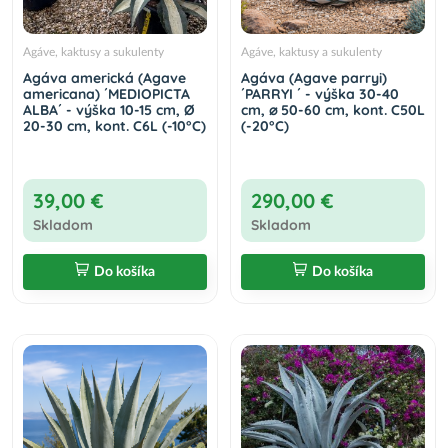
Agáve, kaktusy a sukulenty
Agáve, kaktusy a sukulenty
Agáva americká (Agave
Agáva (Agave parryi)
americana) ´MEDIOPICTA
´PARRYI ´ - výška 30-40
ALBA´ - výška 10-15 cm, Ø
cm, ⌀ 50-60 cm, kont. C50L
20-30 cm, kont. C6L (-10°C)
(-20°C)
39,00 €
290,00 €
Skladom
Skladom
Do košíka
Do košíka