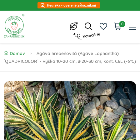
Heuréka - overené zákazníkmi
0
Kategórie
Domov
Agáva hrebeňovitá (Agave Lophantha)
´QUADRICOLOR´ - výška 10-20 cm, ⌀ 20-30 cm, kont. C6L (-6°C)