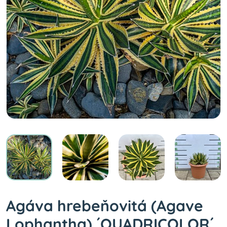
Agáva hrebeňovitá (Agave
Lophantha) ´QUADRICOLOR´