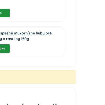
ka
ospešné mykorhízne huby pre
 a rastliny 150g
nuku
IX
X
XI
XII