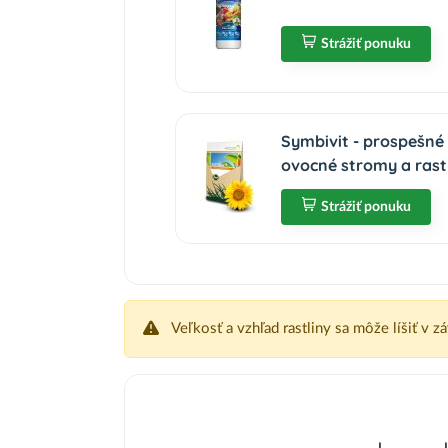
Strážiť ponuku
Symbivit - prospešné
ovocné stromy a rast
Strážiť ponuku
Veľkosť a vzhľad rastliny sa môže líšiť v z
I
I