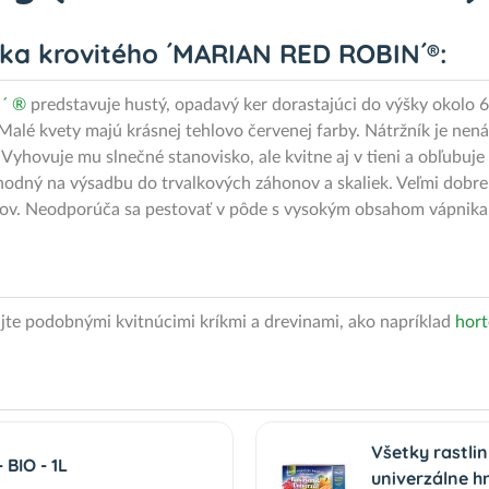
íka krovitého ´MARIAN RED ROBIN´®:
´ ®
predstavuje hustý, opadavý ker dorastajúci do výšky okolo 6
alé kvety majú krásnej tehlovo červenej farby. Nátržník je nen
hovuje mu slnečné stanovisko, ale kvitne aj v tieni a obľubuje
hodný na výsadbu do trvalkových záhonov a skaliek. Veľmi dobr
ahov. Neodporúča sa pestovať v pôde s vysokým obsahom vápnika
ujte podobnými kvitnúcimi kríkmi a drevinami, ako napríklad
hort
Všetky rastli
BIO - 1L
univerzálne h