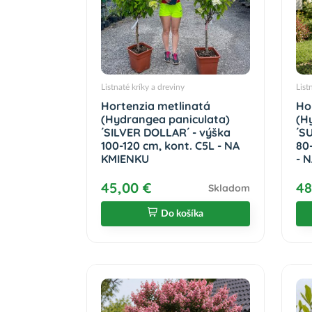
Listnaté kríky a dreviny
List
Hortenzia metlinatá
Ho
(Hydrangea paniculata)
(H
´SILVER DOLLAR´ - výška
´S
100-120 cm, kont. C5L - NA
80
KMIENKU
- 
45,00 €
48
Skladom
Do košíka