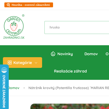
Heuréka - overené zákazníkmi
Novinky
Domov
O
Kategórie
Realizácie záhrad
Domov
Nátržník krovitý (Potentilla fruticosa) ´MARIAN R