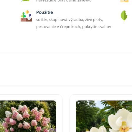
nevyžaduje pravidelnú zálievku
Použitie
solitér, skupinová výsadba, živé ploty,
pestovanie v črepníkoch, pokrytie svahov