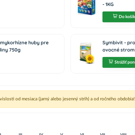
- 1KG
Do koší
 mykorhízne huby pre
Symbivit - pr
liny 750g
ovocné stromy
Strážiť po
ávislosti od mesiaca (jarný alebo jesenný strih) a od ročného obdobia!
I
III
IV
V
VI
VII
VIII