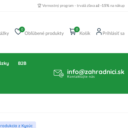
🏆 Vernostný program - trvalá zľava
až -15%
na nákup
0
0
ážky
Obľúbené produkty
Košík
Prihlásiť sa
ázky
B2B
info@zahradnici.sk
Kontaktujte nás
produkcia z Kysúc