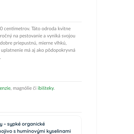
0 centimetrov. Táto odroda kvitne
áročný na pestovanie a vyniká svojou
 dobre priepustnú, mierne vlhkú,
e uplatnenie má aj ako pôdopokryvná
.
enzie
, magnólie či
ibišteky
.
ny – sypké organické
nojivo s humínovými kyselinami