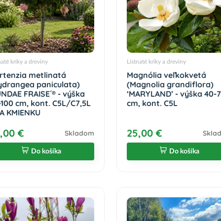
naté kríky a dreviny
Listnaté kríky a dreviny
rtenzia metlinatá
Magnólia veľkokvetá
ydrangea paniculata)
(Magnolia grandiflora)
UNDAE FRAISE´® - výška
‘MARYLAND’ - výška 40-
-100 cm, kont. C5L/C7,5L
cm, kont. C5L
NA KMIENKU
,00 €
25,00 €
Skladom
Skla
Do košíka
Do košíka