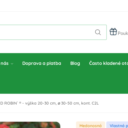
Pouk
 nás
Doprava a platba
Blog
Často kladené ot
ED ROBIN´ ® - výška 20-30 cm, ⌀ 30-50 cm, kont. C2L
Medonosná
Vlastná 