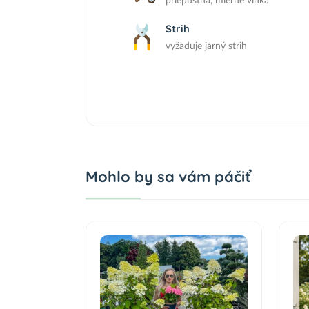
priepustná, mierne vlhká
Strih
vyžaduje jarný strih
Mohlo by sa vám páčiť