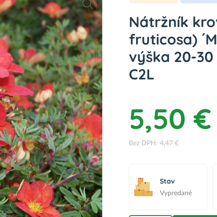
Nátržník krov
fruticosa) ´
výška 20-30 
C2L
5,50 €
Bez DPH: 4,47 €
Stav
Vypredané