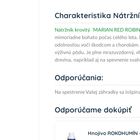
Charakteristika Nátržn
Nátržník krovitý ´MARIAN RED ROBIN
mimoriadne bohato počas celého leta. M
odolnosťou voči škodcom a chorobám. Vy
výživnú pôdu. Je plne mrazuvzdorný, v
drevina, napríklad aj na spevnenie sv
Odporúčania:
Na spestrenie Vašej záhradky sa inšpir
Odporúčame dokúpiť
Hnojivo ROKOHUMÍN - 