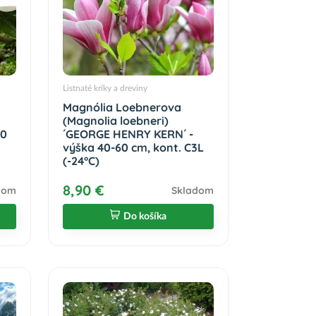
Listnaté kríky a dreviny
Magnólia Loebnerova
(Magnolia loebneri)
70
´GEORGE HENRY KERN´ -
výška 40-60 cm, kont. C3L
(-24°C)
8,90 €
dom
Skladom
Do košíka