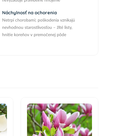
nevyžaduje pravidelné hnojenie
Náchylnosť na ochorenia
Netrpí chorobami; poškodenia vznikajú
nevhodnou starostlivosťou – žlté listy,
hnitie koreňov v premočenej pôde