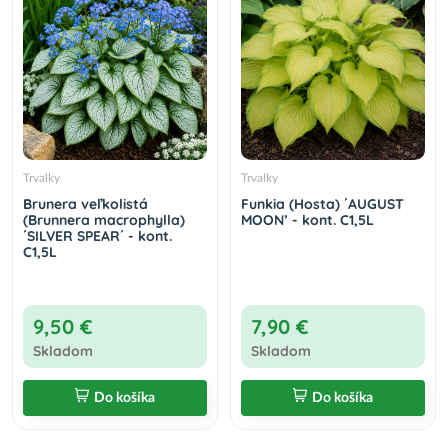
Trvalky
Trvalky
Brunera veľkolistá
Funkia (Hosta) ´AUGUST
(Brunnera macrophylla)
MOON’ - kont. C1,5L
´SILVER SPEAR´ - kont.
C1,5L
9,50 €
7,90 €
Skladom
Skladom
Do košíka
Do košíka