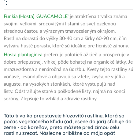
´:
Funkia (Hosta) 'GUACAMOLE'
je atraktívna trvalka známa
svojimi veľkými, srdcovitými listami so svetlozelenou
strednou časťou a výrazným tmavozeleným okrajom.
Rastlina dorastá do výšky 30-40 cm a šírky 60-90 cm, čím
vytvára husté porasty, ktoré sú ideálne pre tienisté záhony.
Hosta plantaginea
preferuje polotieň až tieň a prosperuje v
dobre priepustnej, vlhkej pôde bohatej na organické látky. Je
mrazuvzdorná a nenáročná na údržbu. Kvety tejto rastliny sú
voňavé, levanduľové a objavujú sa v lete, zvyčajne v júli a
auguste, na vysokých stonkách, ktoré vystupujú nad
listy. Odstraňujte staré a poškodené listy, najmä na konci
sezóny. Zlepšuje to vzhľad a zdravie rastliny.
Táto trvalka predstavuje hľuzovitú rastlinu, ktorá sa
počas vegetačného kľudu (od jesene do jari) sťahuje do
zeme - do koreňov, preto môžete pred zimou celú
rastlinu zrezať. Následne približne od mája opäť