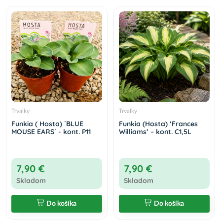
Trvalky
Trvalky
Funkia ( Hosta) ´BLUE
Funkia (Hosta) ‘Frances
MOUSE EARS´ - kont. P11
Williams’ – kont. C1,5L
7,90 €
7,90 €
Skladom
Skladom
Do košíka
Do košíka