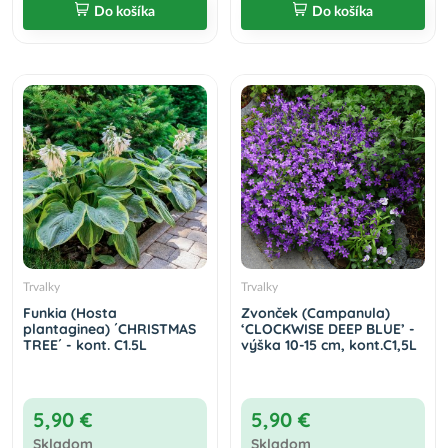
Do košíka
Do košíka
Trvalky
Trvalky
Funkia (Hosta
Zvonček (Campanula)
plantaginea) ´CHRISTMAS
‘CLOCKWISE DEEP BLUE’ -
TREE´ - kont. C1.5L
výška 10-15 cm, kont.C1,5L
5,90 €
5,90 €
Skladom
Skladom