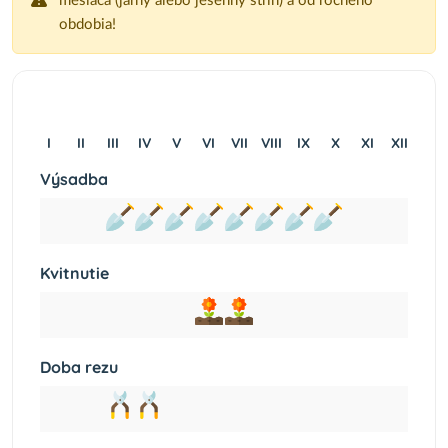
mesiaca (jarný alebo jesenný strih) a od ročného
obdobia!
I
II
III
IV
V
VI
VII
VIII
IX
X
XI
XII
Výsadba
Kvitnutie
Doba rezu