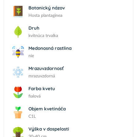
Botanický názov
Hosta plantaginea
Druh
kvitnúca trvalka
Medonosná rastlina
nie
Mrazuvzdornosť
mrazuvzdorná
Farba kvetu
fialová
Objem kvetináča
C1L
Výška v dospelosti
30-40 cm