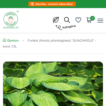
Heuréka - overené zákazníkmi
0
Kategórie
Domov
Funkia (Hosta plantaginea) ‘GUACAMOLE’ -
kont. C1L