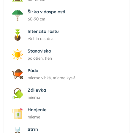
Šírka v dospelosti
60-90 cm
Intenzita rastu
rýchlo rastúca
Stanovisko
polotieň, tieň
Pôda
mierne vlhká, mierne kyslá
Zálievka
mierna
Hnojenie
mierne
Strih