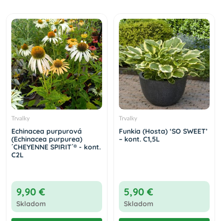
Trvalky
Trvalky
Echinacea purpurová
Funkia (Hosta) ‘SO SWEET’
(Echinacea purpurea)
– kont. C1,5L
´CHEYENNE SPIRIT´® - kont.
C2L
9,90 €
5,90 €
Skladom
Skladom