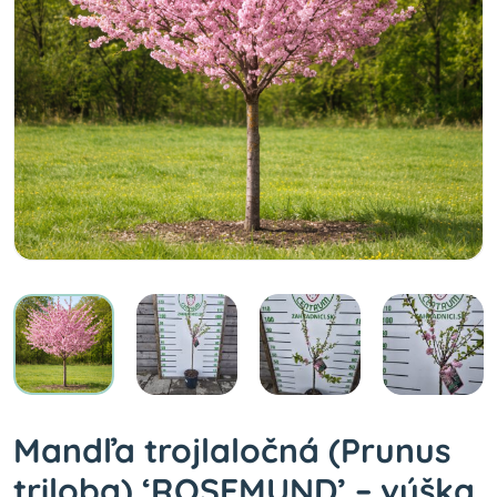
Mandľa trojlaločná (Prunus
triloba) ‘ROSEMUND’ – výška