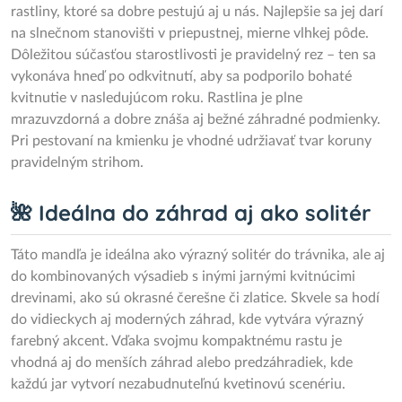
rastliny, ktoré sa dobre pestujú aj u nás. Najlepšie sa jej darí
na slnečnom stanovišti v priepustnej, mierne vlhkej pôde.
Dôležitou súčasťou starostlivosti je pravidelný rez – ten sa
vykonáva hneď po odkvitnutí, aby sa podporilo bohaté
kvitnutie v nasledujúcom roku. Rastlina je plne
mrazuvzdorná a dobre znáša aj bežné záhradné podmienky.
Pri pestovaní na kmienku je vhodné udržiavať tvar koruny
pravidelným strihom.
🌺 Ideálna do záhrad aj ako solitér
Táto mandľa je ideálna ako výrazný solitér do trávnika, ale aj
do kombinovaných výsadieb s inými jarnými kvitnúcimi
drevinami, ako sú okrasné čerešne či zlatice. Skvele sa hodí
do vidieckych aj moderných záhrad, kde vytvára výrazný
farebný akcent. Vďaka svojmu kompaktnému rastu je
vhodná aj do menších záhrad alebo predzáhradiek, kde
každú jar vytvorí nezabudnuteľnú kvetinovú scenériu.