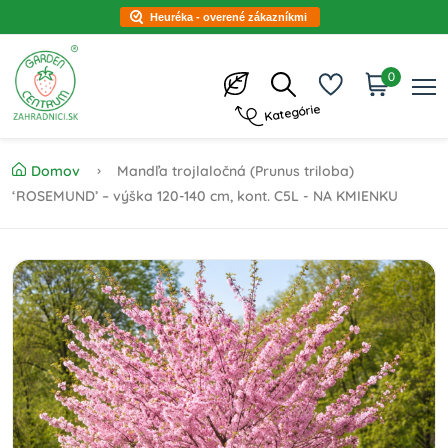
Heuréka - overené zákazníkmi
0
Kategórie
Domov
Mandľa trojlaločná (Prunus triloba)
‘ROSEMUND’ – výška 120-140 cm, kont. C5L - NA KMIENKU