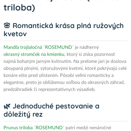
triloba)
🌸 Romantická krása plná ružových
kvetov
Mandľa trojlaločná ´ROSEMUND´
je nádherný
okrasný stromček na kmienku
, ktorý si získa pozornosť
najmä bohatým jarným kvitnutím. Na prelome jari je doslova
obsypaná plnými, sýtoružovými kvetmi, ktoré pokrývajú celé
konáre ešte pred olistením. Pôsobí veľmi romanticky a
elegantne, preto je obľúbenou voľbou do okrasných záhrad,
predzáhradiek či reprezentatívnych výsadieb.
🌿 Jednoduché pestovanie a
dôležitý rez
Prunus triloba ´ROSEMUND´
patrí medzi nenáročné