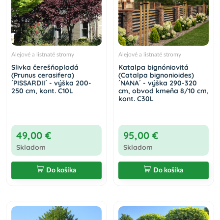
Alejové a listnaté stromy
Alejové a listnaté stromy
Slivka čerešňoplodá
Katalpa bignóniovitá
(Prunus cerasifera)
(Catalpa bignonioides)
´PISSARDII´ - výška 200-
´NANA´ - výška 290-320
250 cm, kont. C10L
cm, obvod kmeňa 8/10 cm,
kont. C30L
49,00 €
95,00 €
Skladom
Skladom
Do košíka
Do košíka