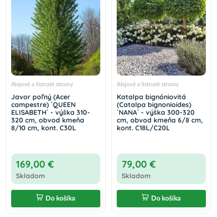
Alejové a listnaté stromy
Alejové a listnaté stromy
Javor poľný (Acer
Katalpa bignóniovitá
campestre) ´QUEEN
(Catalpa bignonioides)
ELISABETH´ - výška 310-
´NANA´ - výška 300-320
320 cm, obvod kmeňa
cm, obvod kmeňa 6/8 cm,
8/10 cm, kont. C30L
kont. C18L/C20L
169,00 €
79,00 €
Skladom
Skladom
Do košíka
Do košíka