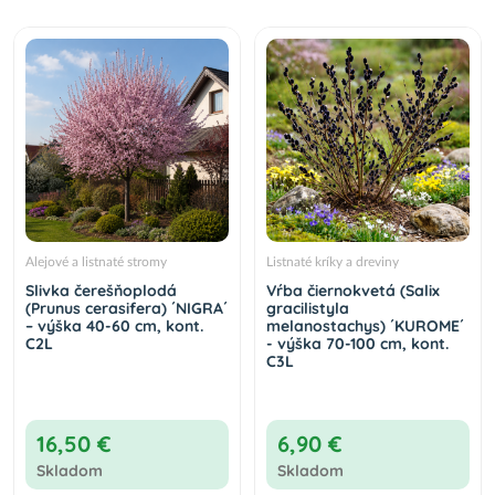
Alejové a listnaté stromy
Listnaté kríky a dreviny
Slivka čerešňoplodá
Vŕba čiernokvetá (Salix
(Prunus cerasifera) ´NIGRA´
gracilistyla
– výška 40-60 cm, kont.
melanostachys) ´KUROME´
C2L
- výška 70-100 cm, kont.
C3L
16,50 €
6,90 €
Skladom
Skladom