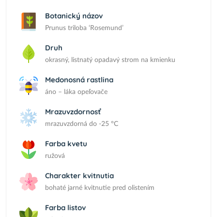
Botanický názov
Prunus triloba ‘Rosemund’
Druh
okrasný, listnatý opadavý strom na kmienku
Medonosná rastlina
áno – láka opeľovače
Mrazuvzdornosť
mrazuvzdorná do -25 °C
Farba kvetu
ružová
Charakter kvitnutia
bohaté jarné kvitnutie pred olistením
Farba listov