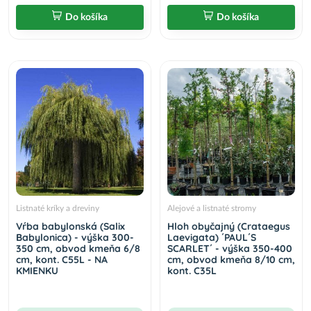
Do košíka
Do košíka
Listnaté kríky a dreviny
Alejové a listnaté stromy
Vŕba babylonská (Salix
Hloh obyčajný (Crataegus
Babylonica) - výška 300-
Laevigata) ´PAUL´S
350 cm, obvod kmeňa 6/8
SCARLET´ - výška 350-400
cm, kont. C55L - NA
cm, obvod kmeňa 8/10 cm,
KMIENKU
kont. C35L