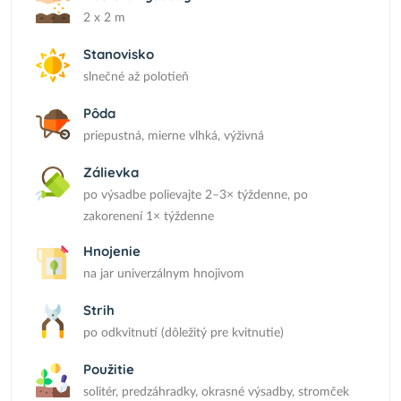
2 x 2 m
Stanovisko
slnečné až polotieň
Pôda
priepustná, mierne vlhká, výživná
Zálievka
po výsadbe polievajte 2–3× týždenne, po
zakorenení 1× týždenne
Hnojenie
na jar univerzálnym hnojivom
Strih
po odkvitnutí (dôležitý pre kvitnutie)
Použitie
solitér, predzáhradky, okrasné výsadby, stromček