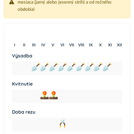
mesiaca (jarný alebo jesenný strih) a od ročného
obdobia!
I
II
III
IV
V
VI
VII
VIII
IX
X
XI
XII
Výsadba
Kvitnutie
Doba rezu