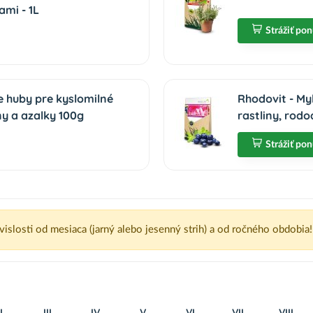
ami - 1L
Strážiť po
e huby pre kyslomilné
Rhodovit - My
ny a azalky 100g
rastliny, rod
Strážiť po
ávislosti od mesiaca (jarný alebo jesenný strih) a od ročného obdobia!
I
III
IV
V
VI
VII
VIII