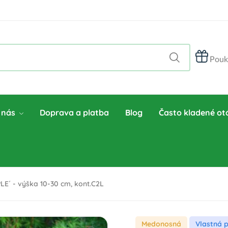
Pouk
 nás
Doprava a platba
Blog
Často kladené ot
E´ - výška 10-30 cm, kont.C2L
Medonosná
Vlastná 