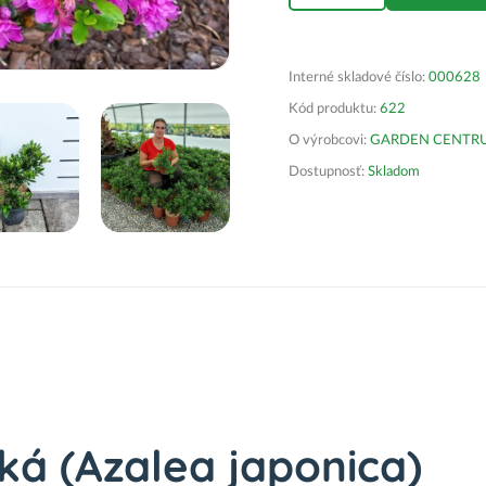
Interné skladové číslo:
000628
Kód produktu:
622
O výrobcovi:
GARDEN CENTRUM 
Dostupnosť:
Skladom
ká (Azalea japonica)