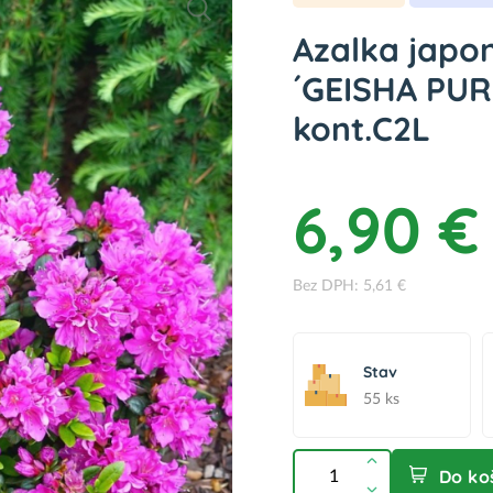
Azalka japon
´GEISHA PURP
kont.C2L
6,90 €
Bez DPH: 5,61 €
Stav
55 ks
Do ko