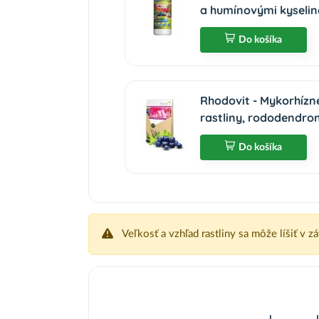
a humínovými kyselin
Do košíka
Rhodovit - Mykorhízn
rastliny, rododendro
Do košíka
Veľkosť a vzhľad rastliny sa môže líšiť v z
I
I