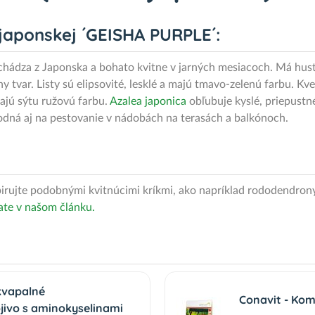
 japonskej ´GEISHA PURPLE´:
hádza z Japonska a bohato kvitne v jarných mesiacoch. Má hust
ny tvar. Listy sú elipsovité, lesklé a majú tmavo-zelenú farbu. K
majú sýtu ružovú farbu.
Azalea japonica
obľubuje kyslé, priepustn
hodná aj na pestovanie v nádobách na terasách a balkónoch.
pirujte podobnými kvitnúcimi kríkmi, ako napríklad rododendrony
ate v našom článku.
 kvapalné
Conavit - Kom
ivo s aminokyselinami