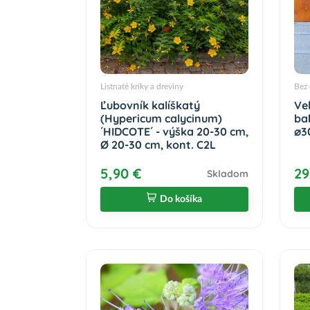
Listnaté kríky a dreviny
Bez 
Ľubovník kalíškatý
Ve
(Hypericum calycinum)
ba
´HIDCOTE´ - výška 20-30 cm,
⌀3
Ø 20-30 cm, kont. C2L
5,90 €
29
Skladom
Do košíka