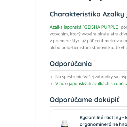
Charakteristika Azalky
Azalka japonská ´GEISHA PURPLE´
poc
vetvením, ktorý vytvára plný a atraktív
v priemere štyri až päť centimetrov a 
alebo polo-tienistom stanovisku. Je v
Odporúčania
Na spestrenie Vašej záhradky sa inš
Viac o japonských azalkách sa dočít
Odporúčame dokúpiť
Kyslomilné rastliny -
organominerálne hnoj