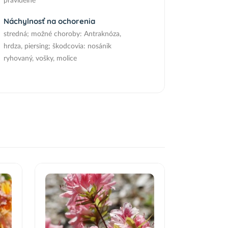
pravidelné
Náchylnosť na ochorenia
stredná; možné choroby: Antraknóza,
hrdza, piersing; škodcovia: nosánik
ryhovaný, vošky, molice