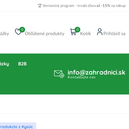
🏆 Vernostný program - trvalá zľava
až -15%
na nákup
0
0
ážky
Obľúbené produkty
Košík
Prihlásiť sa
ázky
B2B
info@zahradnici.sk
Kontaktujte nás
produkcia z Kysúc