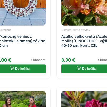
kategórie
Listnaté kríky a dreviny
ľkonočný veniec z
Azalka veľkokvetá (Azal
hniatok - slamený základ
Mollis) ´PINOCCHIO´ - výš
0 cm
40-60 cm, kont. C3L
,00 €
8,90 €
Skladom
Skla
Do košíka
Do košíka