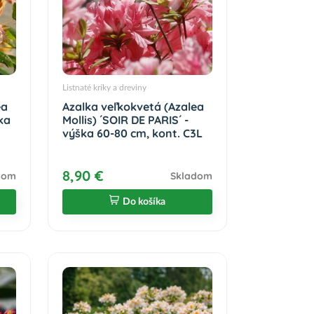
Listnaté kríky a dreviny
ea
Azalka veľkokvetá (Azalea
ka
Mollis) ´SOIR DE PARIS´ -
výška 60-80 cm, kont. C3L
8,90 €
dom
Skladom
Do košíka