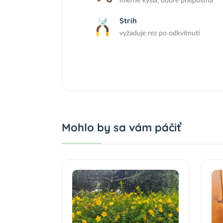
mierne kyslá, dobre priepustná
Strih
vyžaduje rez po odkvitnutí
Mohlo by sa vám páčiť