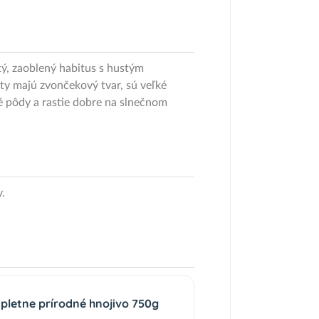
ý, zaoblený habitus s hustým
vety majú zvončekový tvar, sú veľké
é pôdy a rastie dobre na slnečnom
.
pletne prírodné hnojivo 750g