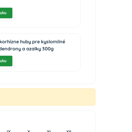
nuku
korhízne huby pre kyslomilné
odendrony a azalky 300g
nuku
IX
X
XI
XII