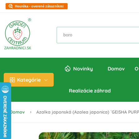
Heuréka - overené zákazníkmi
Novinky
Domov
O
Kategórie
Realizácie záhrad
Domov
Azalka japonská (Azalea japonica) ´GEISHA PURPL