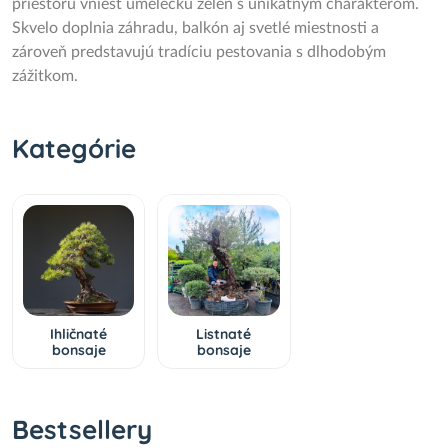
priestoru vniesť umeleckú zeleň s unikátnym charakterom.
Skvelo doplnia záhradu, balkón aj svetlé miestnosti a
zároveň predstavujú tradíciu pestovania s dlhodobým
zážitkom.
Kategórie
Ihličnaté
Listnaté
bonsaje
bonsaje
Bestsellery