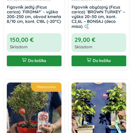
Figovník jedlý (Ficus
Figovník obyčajný (Ficus
carica) ´FIROMA®´ - výška
carica) ´BROWN TURKEY´ –
200-250 cm, obvod kmeňa
výška 20–30 cm, kont.
8/10 cm, kont. C18L (-20°C)
C2,6L – BONSAJ (deco
misa)
150,00 €
29,00 €
Skladom
Skladom
Do košíka
Do košíka
Medonosná