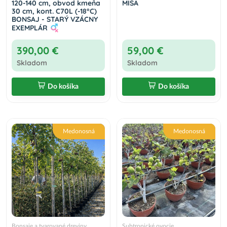
120-140 cm, obvod kmeňa
MISA
30 cm, kont. C70L (-18°C)
BONSAJ - STARÝ VZÁCNY
EXEMPLÁR
390,00 €
59,00 €
Skladom
Skladom
Do košíka
Do košíka
Medonosná
Medonosná
Bonsaje a tvarované dreviny
Subtropické ovocie