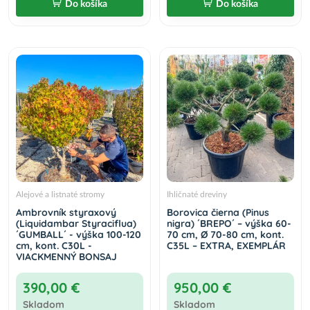
Do košíka
Do košíka
Alejové a listnaté stromy
Ihličnaté dreviny
Ambrovník styraxový
Borovica čierna (Pinus
(Liquidambar Styraciflua)
nigra) ´BREPO´ – výška 60-
´GUMBALL´ - výška 100-120
70 cm, Ø 70-80 cm, kont.
cm, kont. C30L -
C35L – EXTRA, EXEMPLÁR
VIACKMENNÝ BONSAJ
390,00 €
950,00 €
Skladom
Skladom