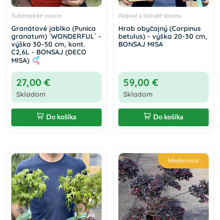
Subtropické ovocie
Alejové a listnaté stromy
Granátové jablko (Punica
Hrab obyčajný (Carpinus
granatum) ´WONDERFUL´ -
betulus) - výška 20-30 cm,
výška 30-50 cm, kont.
BONSAJ MISA
C2,6L - BONSAJ (DECO
MISA)
27,00 €
59,00 €
Skladom
Skladom
Do košíka
Do košíka
Medonosná