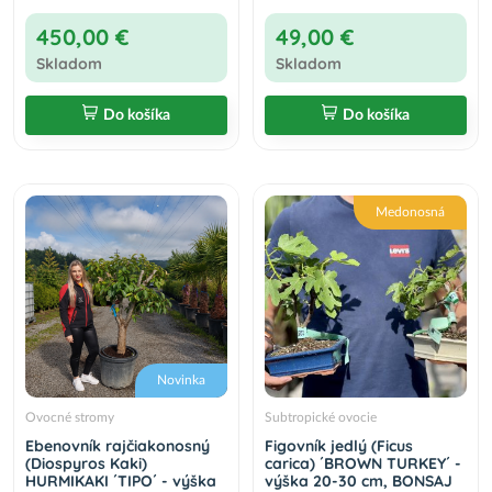
450,00 €
49,00 €
Skladom
Skladom
Do košíka
Do košíka
Medonosná
Novinka
Ovocné stromy
Subtropické ovocie
Ebenovník rajčiakonosný
Figovník jedlý (Ficus
(Diospyros Kaki)
carica) ´BROWN TURKEY´ -
HURMIKAKI ´TIPO´ - výška
výška 20-30 cm, BONSAJ