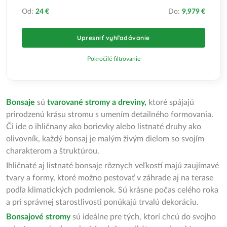
Od:
24 €
Do:
9,979 €
Upresniť vyhľadávanie
Pokročilé filtrovanie
Bonsaje
sú
tvarované stromy a dreviny,
ktoré spájajú
prirodzenú krásu stromu s umením detailného formovania.
Či ide o ihličnany ako borievky alebo listnaté druhy ako
olivovník, každý bonsaj je malým živým dielom so svojím
charakterom a štruktúrou.
Ihličnaté aj listnaté bonsaje rôznych veľkostí majú zaujímavé
tvary a formy, ktoré možno pestovať v záhrade aj na terase
podľa klimatických podmienok. Sú krásne počas celého roka
a pri správnej starostlivosti ponúkajú trvalú dekoráciu.
Bonsajové stromy
sú ideálne pre tých, ktorí chcú do svojho