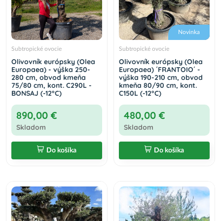
Novinka
Subtropické ovocie
Subtropické ovocie
Olivovník európsky (Olea
Olivovník európsky (Olea
Europaea) - výška 250-
Europaea) ´FRANTOIO´ -
280 cm, obvod kmeňa
výška 190-210 cm, obvod
75/80 cm, kont. C290L -
kmeňa 80/90 cm, kont.
BONSAJ (-12°C)
C150L (-12°C)
890,00 €
480,00 €
Skladom
Skladom
Do košíka
Do košíka