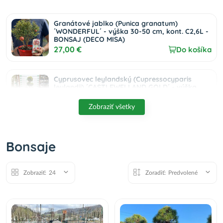
Granátové jablko (Punica granatum)
´WONDERFUL´ - výška 30-50 cm, kont. C2,6L -
BONSAJ (DECO MISA)
27,00 €
Do košíka
Cyprusovec leylandský (Cupressocyparis
leylandii) ´CASTLEWELLAND GOLD´ - výška
120-130 cm, kont. C18L - POMPONS
120,00 €
Do košíka
Zobraziť všetky
Olivovník európsky (Olea Europaea)
´HOJIBLANCA´ - výška 150-160 cm, obvod
Bonsaje
kmeňa 100/110 cm - BONSAJ - STARÝ A
VZÁCNY EXEMPLÁR - VEK 50-60 rokov (-12°C)
1 550,00 €
Do košíka
Zobraziť:
24
Zoradiť:
Predvolené
Figovník obyčajný (Ficus carica) ´BROWN
TURKEY´ – výška 20–30 cm, kont. C2,6L –
BONSAJ (deco misa)