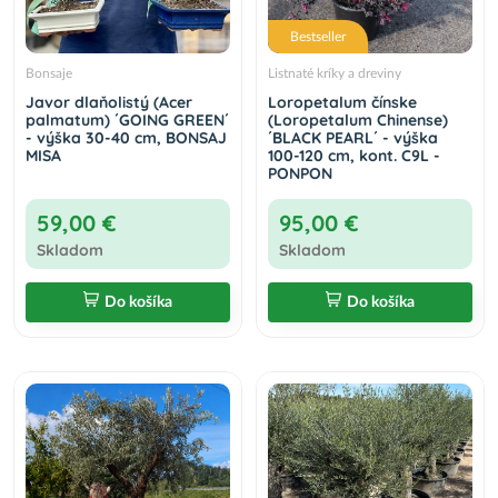
Bestseller
Bonsaje
Listnaté kríky a dreviny
Javor dlaňolistý (Acer
Loropetalum čínske
palmatum) ´GOING GREEN´
(Loropetalum Chinense)
- výška 30-40 cm, BONSAJ
´BLACK PEARL´ - výška
MISA
100-120 cm, kont. C9L -
PONPON
59,00 €
95,00 €
Skladom
Skladom
Do košíka
Do košíka