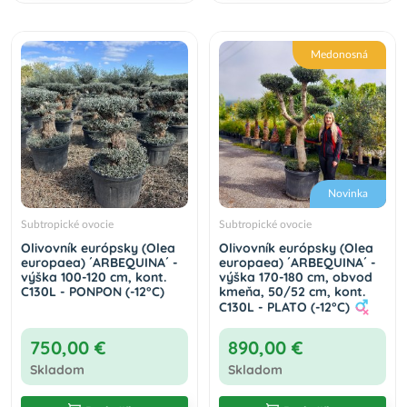
Medonosná
Novinka
Subtropické ovocie
Subtropické ovocie
Olivovník európsky (Olea
Olivovník európsky (Olea
europaea) ´ARBEQUINA´ -
europaea) ´ARBEQUINA´ -
výška 100-120 cm, kont.
výška 170-180 cm, obvod
C130L - PONPON (-12°C)
kmeňa, 50/52 cm, kont.
C130L - PLATO (-12°C)
750,00 €
890,00 €
Skladom
Skladom