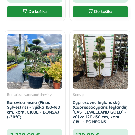
Do košíka
Do košíka
Bonsaje a tvarované dreviny
Bonsaje
Borovica lesná (Pinus
Cyprusovec leylandský
Sylvestris) - výška 150-160
(Cupressocyparis leylandii)
cm, kont. C180L - BONSAJ
´CASTLEWELLAND GOLD´ -
(-30°C)
výška 120-130 cm, kont.
C18L - POMPONS