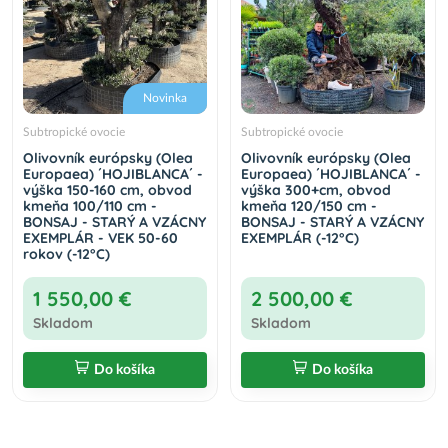
Novinka
Subtropické ovocie
Subtropické ovocie
Olivovník európsky (Olea
Olivovník európsky (Olea
Europaea) ´HOJIBLANCA´ -
Europaea) ´HOJIBLANCA´ -
výška 150-160 cm, obvod
výška 300+cm, obvod
kmeňa 100/110 cm -
kmeňa 120/150 cm -
BONSAJ - STARÝ A VZÁCNY
BONSAJ - STARÝ A VZÁCNY
EXEMPLÁR - VEK 50-60
EXEMPLÁR (-12°C)
rokov (-12°C)
1 550,00 €
2 500,00 €
Skladom
Skladom
Do košíka
Do košíka