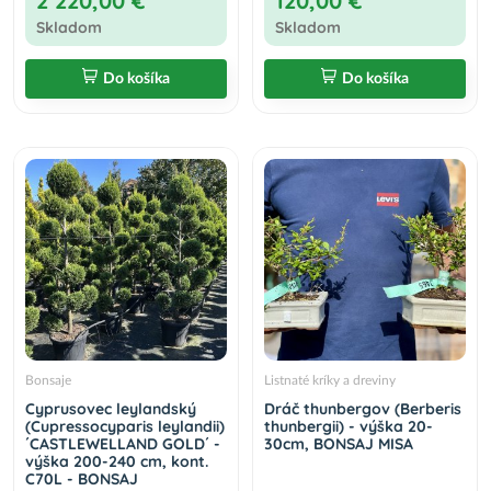
2 220,00 €
120,00 €
Skladom
Skladom
Do košíka
Do košíka
Bonsaje
Listnaté kríky a dreviny
Cyprusovec leylandský
Dráč thunbergov (Berberis
(Cupressocyparis leylandii)
thunbergii) - výška 20-
´CASTLEWELLAND GOLD´ -
30cm, BONSAJ MISA
výška 200-240 cm, kont.
C70L - BONSAJ