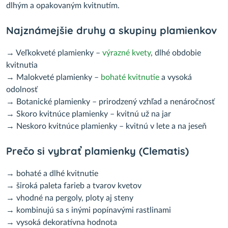
dlhým a opakovaným kvitnutím.
Najznámejšie druhy a skupiny plamienkov
→ Veľkokveté plamienky –
výrazné kvety
, dlhé obdobie
kvitnutia
→ Malokveté plamienky –
bohaté kvitnutie
a vysoká
odolnosť
→ Botanické plamienky – prirodzený vzhľad a nenáročnosť
→ Skoro kvitnúce plamienky – kvitnú už na jar
→ Neskoro kvitnúce plamienky – kvitnú v lete a na jeseň
Prečo si vybrať plamienky (Clematis)
→ bohaté a dlhé kvitnutie
→ široká paleta farieb a tvarov kvetov
→ vhodné na pergoly, ploty aj steny
→ kombinujú sa s inými popínavými rastlinami
→ vysoká dekoratívna hodnota