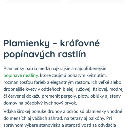
Plamienky – kráľovné
popínavých rastlín
Plamienky patria medzi najkrajšie a najobľúbenejšie
popínavé rastliny
, ktoré zaujmú bohatým kvitnutím,
rozmanitosťou farieb a elegantným rastom. Ich veľké alebo
drobnejšie kvety v odtieňoch bielej, ružovej, fialovej, modrej
či červenej dokážu premeniť pergoly, ploty, oblúky aj steny
domov na pôsobivý kvetinový prvok.
Vďaka širokej ponuke druhov a odrôd sú plamienky vhodné
do menších aj väčších záhrad, na terasy aj balkóny. Pri
správnom výbere stanoviska a starostlivosti sa odvďačia