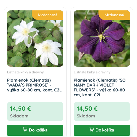
Medonosná
Medonosná
Listnaté kríky a dreviny
Listnaté kríky a dreviny
Plamienok (Clematis)
Plamienok (Clematis) ‘SO
´WADA´S PRIMROSE´ -
MANY DARK VIOLET
výška 60-80 cm, kont. C2L
FLOWERS’ - výška 60-80
cm, kont. C2L
14,50 €
14,50 €
Skladom
Skladom
Do košíka
Do košíka