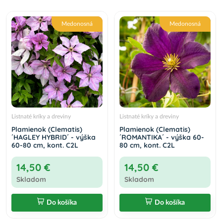
Medonosná
Medonosná
Listnaté kríky a dreviny
Listnaté kríky a dreviny
Plamienok (Clematis)
Plamienok (Clematis)
´HAGLEY HYBRID´ - výška
´ROMANTIKA´ - výška 60-
60-80 cm, kont. C2L
80 cm, kont. C2L
14,50 €
14,50 €
Skladom
Skladom
Do košíka
Do košíka