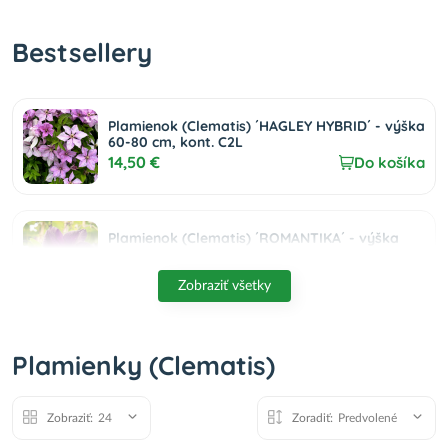
Bestsellery
Plamienok (Clematis) ´HAGLEY HYBRID´ - výška
60-80 cm, kont. C2L
14,50 €
Do košíka
Plamienok (Clematis) ´ROMANTIKA´ - výška
60-80 cm, kont. C2L
14,50 €
Do košíka
Zobraziť všetky
Plamienok (Clematis) ´WADA´S PRIMROSE´ -
Plamienky (Clematis)
výška 60-80 cm, kont. C2L
14,50 €
Do košíka
Zobraziť:
24
Zoradiť:
Predvolené