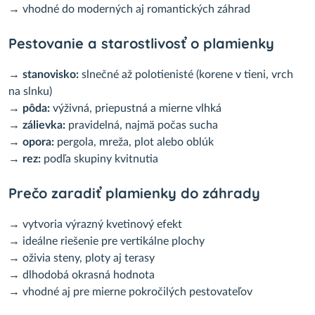
→ vhodné do moderných aj romantických záhrad
Pestovanie a starostlivosť o plamienky
→
stanovisko:
slnečné až polotienisté (korene v tieni, vrch
na slnku)
→
pôda:
výživná, priepustná a mierne vlhká
→
zálievka:
pravidelná, najmä počas sucha
→
opora:
pergola, mreža, plot alebo oblúk
→
rez:
podľa skupiny kvitnutia
Prečo zaradiť plamienky do záhrady
→ vytvoria výrazný kvetinový efekt
→ ideálne riešenie pre vertikálne plochy
→ oživia steny, ploty aj terasy
→ dlhodobá okrasná hodnota
→ vhodné aj pre mierne pokročilých pestovateľov