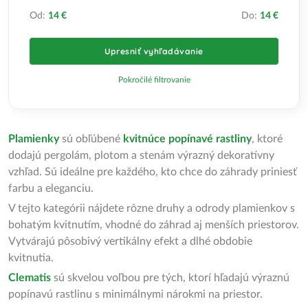
Od:
14 €
Do:
14 €
Upresniť vyhľadávanie
Pokročilé filtrovanie
Plamienky
sú obľúbené
kvitnúce popínavé rastliny
, ktoré
dodajú pergolám, plotom a stenám výrazný dekoratívny
vzhľad. Sú ideálne pre každého, kto chce do záhrady priniesť
farbu a eleganciu.
V tejto kategórii nájdete rôzne druhy a odrody plamienkov s
bohatým kvitnutím, vhodné do záhrad aj menších priestorov.
Vytvárajú pôsobivý vertikálny efekt a dlhé obdobie
kvitnutia.
Clematis
sú skvelou voľbou pre tých, ktorí hľadajú výraznú
popínavú rastlinu s minimálnymi nárokmi na priestor.