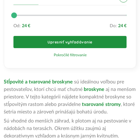
Od:
24 €
Do:
24 €
Upresniť vyhľadávanie
Pokročilé filtrovanie
Stĺpovité a tvarované broskyne
sú ideálnou voľbou pre
pestovateľov, ktorí chcú mať chutné
broskyne
aj na menšom
priestore. V tejto kategórii nájdete kompaktné broskyne so
stĺpovitým rastom alebo pravidelne
tvarované stromy
, ktoré
šetria miesto a zároveň prinášajú bohatú úrodu.
Sú vhodné do menších záhrad, k plotom aj na pestovanie v
nádobách na terasách. Okrem úžitku zaujmú aj
dekoratívnym vzhľadom a krásnym jarným kvitnutím.