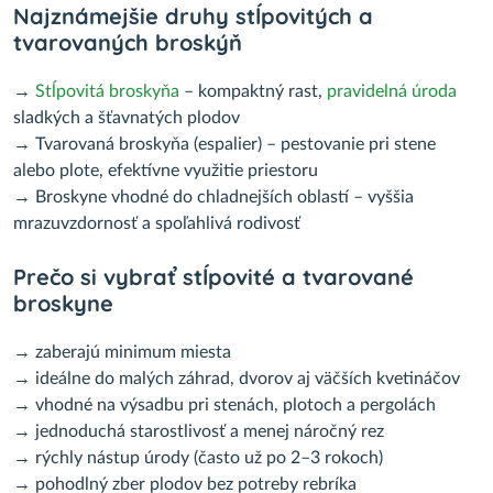
Najznámejšie druhy stĺpovitých a
tvarovaných broskýň
→
Stĺpovitá broskyňa
– kompaktný rast,
pravidelná úroda
sladkých a šťavnatých plodov
→ Tvarovaná broskyňa (espalier) – pestovanie pri stene
alebo plote, efektívne využitie priestoru
→ Broskyne vhodné do chladnejších oblastí – vyššia
mrazuvzdornosť a spoľahlivá rodivosť
Prečo si vybrať stĺpovité a tvarované
broskyne
→ zaberajú minimum miesta
→ ideálne do malých záhrad, dvorov aj väčších kvetináčov
→ vhodné na výsadbu pri stenách, plotoch a pergolách
→ jednoduchá starostlivosť a menej náročný rez
→ rýchly nástup úrody (často už po 2–3 rokoch)
→ pohodlný zber plodov bez potreby rebríka