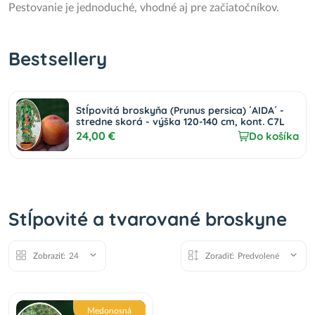
Pestovanie je jednoduché, vhodné aj pre začiatočníkov.
Bestsellery
Stĺpovitá broskyňa (Prunus persica) ´AIDA´ -
stredne skorá - výška 120-140 cm, kont. C7L
24,00 €
Do košíka
Stĺpovité a tvarované broskyne
Zobraziť:
24
Zoradiť:
Predvolené
Medonosná