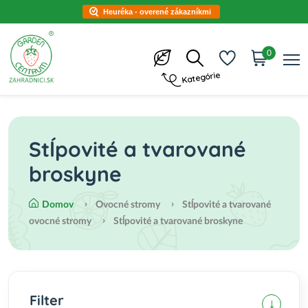
Heuréka - overené zákazníkmi
0
Kategórie
Stĺpovité a tvarované
broskyne
Domov
Ovocné stromy
Stĺpovité a tvarované
ovocné stromy
Stĺpovité a tvarované broskyne
Filter