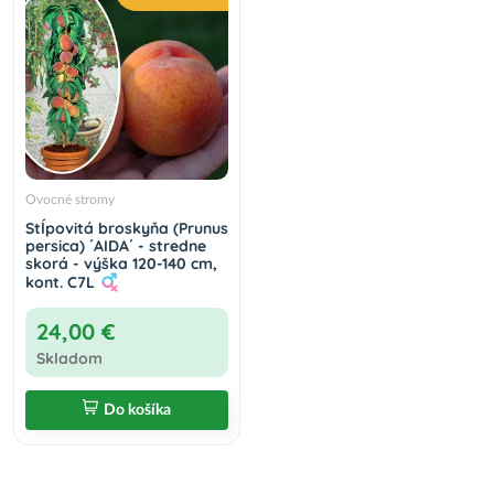
Ovocné stromy
Stĺpovitá broskyňa (Prunus
persica) ´AIDA´ - stredne
skorá - výška 120-140 cm,
kont. C7L
24,00 €
Skladom
Do košíka