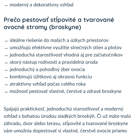
→ moderný a dekoratívny vzhľad
Prečo pestovať stĺpovité a tvarované
ovocné stromy (broskyne)
→ ideálne riešenie do malých a úzkych priestorov
→ umožňujú efektívne využitie slnečných stien a plotov
→ jednoduchá starostlivosť vhodná aj pre začiatočníkov
→ skorý nástup rodivosti a pravidelná úroda
→ jednoduchý a pohodlný zber ovocia
→ kombinujú úžitkovú aj okrasnú funkciu
→ atraktívny vzhľad počas celého roka
→ možnosť pestovať vlastné, čerstvé a zdravé broskyne
Spájajú praktickosť, jednoduchú starostlivosť a moderný
vzhľad s bohatou úrodou sladkých broskýň. Či už máte malú
záhradu, dvor alebo terasu, stĺpovité a tvarované broskyne
vám umožnia dopestovať si vlastné, čerstvé ovocie priamo