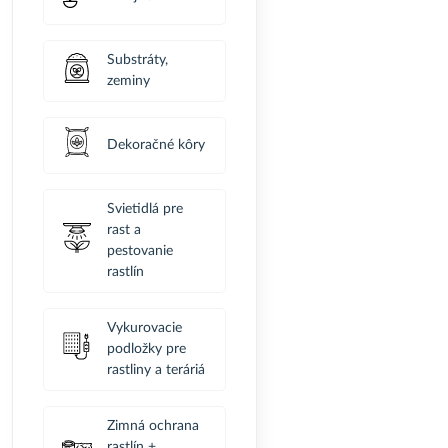
Substráty,
zeminy
Dekoračné kôry
Svietidlá pre
rast a
pestovanie
rastlín
Vykurovacie
podložky pre
rastliny a teráriá
Zimná ochrana
rastlín +