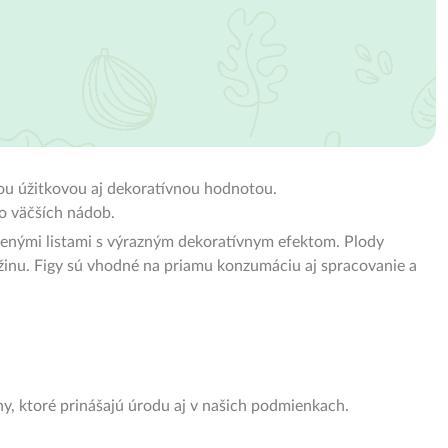
ou úžitkovou aj dekoratívnou hodnotou.
do väčších nádob.
elenými listami s výrazným dekoratívnym efektom. Plody
užinu. Figy sú vhodné na priamu konzumáciu aj spracovanie a
iny, ktoré prinášajú úrodu aj v našich podmienkach.