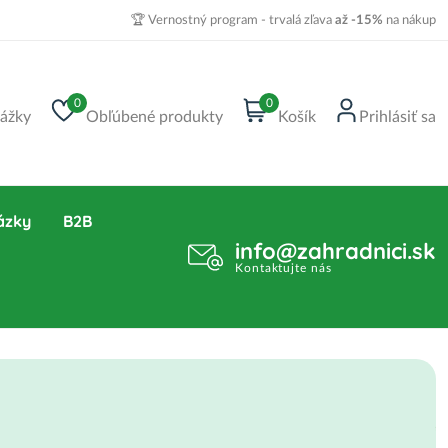
🏆 Vernostný program - trvalá zľava
až -15%
na nákup
0
0
ážky
Obľúbené produkty
Košík
Prihlásiť sa
ázky
B2B
info@zahradnici.sk
Kontaktujte nás