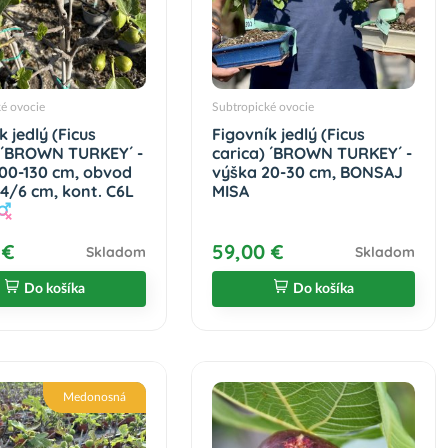
ké ovocie
Subtropické ovocie
k jedlý (Ficus
Figovník jedlý (Ficus
) ´BROWN TURKEY´ -
carica) ´BROWN TURKEY´ -
100-130 cm, obvod
výška 20-30 cm, BONSAJ
4/6 cm, kont. C6L
MISA
 €
59,00 €
Skladom
Skladom
Do košíka
Do košíka
Medonosná