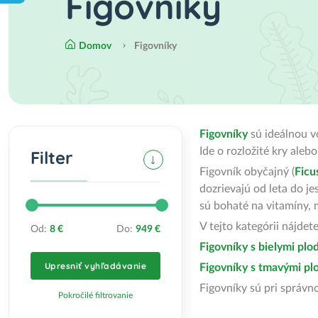
Figovníky
Domov
Figovníky
Figovníky
sú ideálnou v
Ide o rozložité kry aleb
Filter
Figovník obyčajný (
Ficu
dozrievajú od leta do j
sú bohaté na vitamíny, m
V tejto kategórii nájdete
Od:
8 €
Do:
949 €
Figovníky s bielymi pl
Upresniť vyhľadávanie
Figovníky s tmavými p
Figovníky sú pri správno
Pokročilé filtrovanie