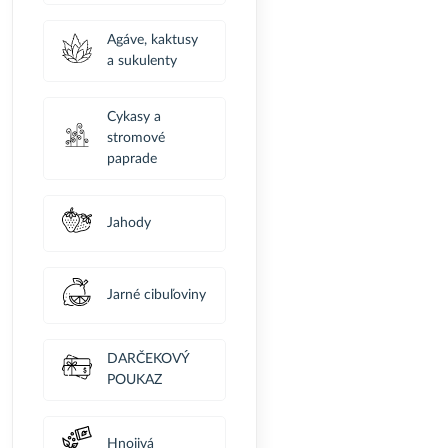
Agáve, kaktusy
a sukulenty
Cykasy a
stromové
paprade
Jahody
Jarné cibuľoviny
DARČEKOVÝ
POUKAZ
Hnojivá