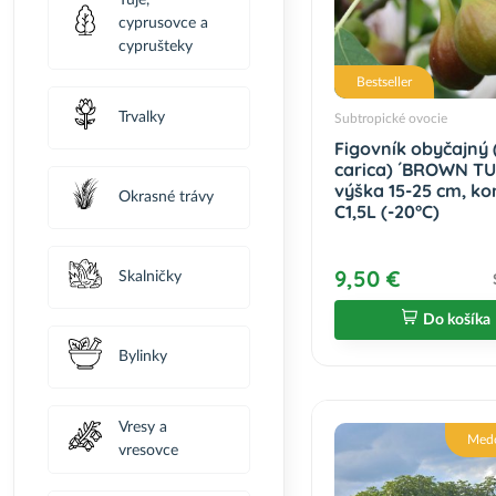
Tuje,
cyprusovce a
cyprušteky
Bestseller
Trvalky
Subtropické ovocie
Figovník obyčajný 
carica) ´BROWN TU
výška 15-25 cm, ko
Okrasné trávy
C1,5L (-20°C)
9,50 €
Skalničky
Do košíka
Bylinky
Vresy a
Med
vresovce