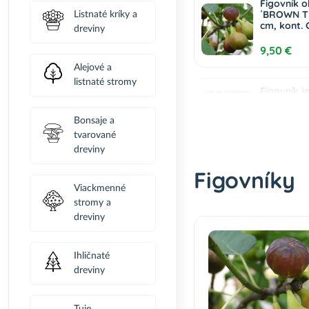
Figovník o
´BROWN TU
Listnaté kríky a
cm, kont. 
dreviny
9,50 €
Alejové a
listnaté stromy
Figovník je
‘OSBORN P
cm, kont. 
Bonsaje a
tvarované
14,50 €
dreviny
Figovníky
Figovník je
Viackmenné
´LITTLE MI
230 cm, k
stromy a
RODIACI E
dreviny
350,00 €
Ihličnaté
dreviny