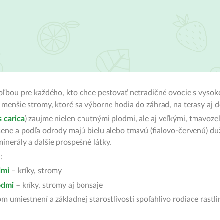
oľbou pre každého, kto chce pestovať netradičné ovocie s vysok
o menšie stromy, ktoré sa výborne hodia do záhrad, na terasy aj 
s carica
) zaujme nielen chutnými plodmi, ale aj veľkými, tmavoz
esene a podľa odrody majú bielu alebo tmavú (fialovo-červenú) d
inerály a ďalšie prospešné látky.
:
odmi
– kríky, stromy
lodmi
– kríky, stromy aj bonsaje
m umiestnení a základnej starostlivosti spoľahlivo rodiace rastl