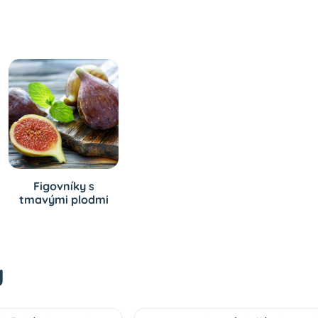
Figovníky s
tmavými plodmi
y