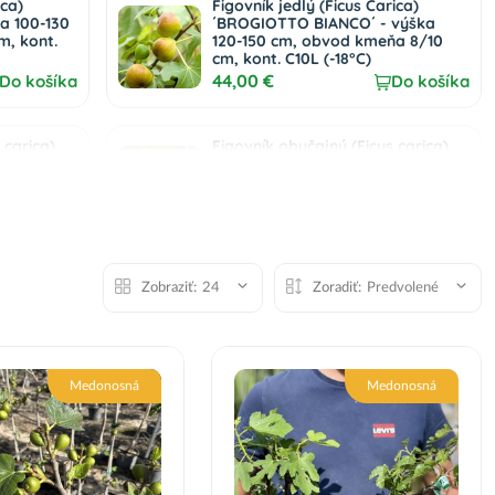
ica)
Figovník jedlý (Ficus Carica)
a 100-130
´BROGIOTTO BIANCO´ - výška
m, kont.
120-150 cm, obvod kmeňa 8/10
cm, kont. C10L (-18°C)
44,00 €
Do košíka
Do košíka
 carica)
Figovník obyčajný (Ficus carica)
ka 20–30
‘NOIRE DE CAROMB’ – výška 50–
AJ (deco
70 cm, kont. C2L
14,50 €
Do košíka
Do košíka
ica)
Zobraziť:
24
Zoradiť:
Predvolené
a 20-30
Do košíka
Medonosná
Medonosná