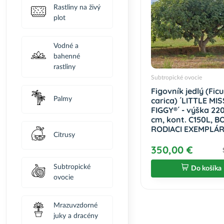
Rastliny na živý
plot
Vodné a
bahenné
rastliny
Subtropické ovocie
Figovník jedlý (Ficu
carica) ´LITTLE MIS
Palmy
FIGGY®´ - výška 22
cm, kont. C150L, 
RODIACI EXEMPLÁR 
Citrusy
350,00 €
Subtropické
Do košíka
ovocie
Mrazuvzdorné
juky a dracény