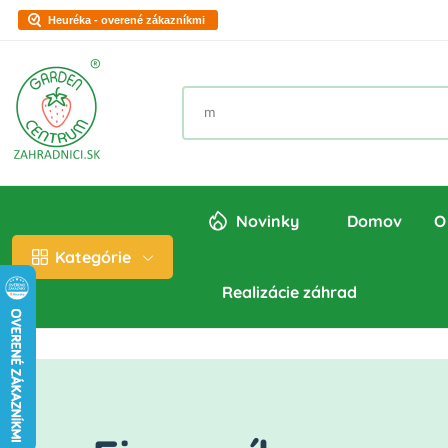
Heuréka - overené zákazníkmi
Novinky
Domov
O
Kategórie
Realizácie záhrad