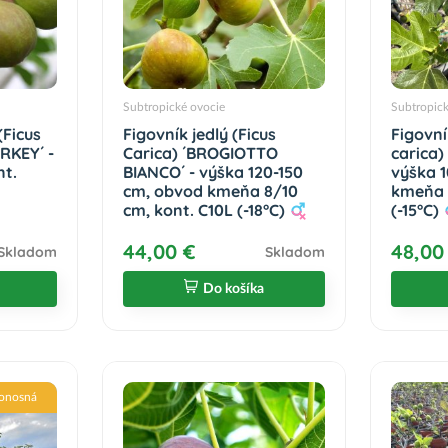
Subtropické ovocie
Subtropic
(Ficus
Figovník jedlý (Ficus
Figovní
RKEY´ -
Carica) ´BROGIOTTO
carica
nt.
BIANCO´ - výška 120-150
výška 
cm, obvod kmeňa 8/10
kmeňa 
cm, kont. C10L (-18°C)
(-15°C)
44,00 €
48,00
Skladom
Skladom
Do košíka
onosná