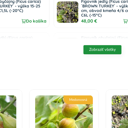
byčajný (Ficus carica)
Figovník jedlý (Ficus car
RKEY´ - výška 15-25
´BROWN TURKEY´ - výšk
C1,5L (-20°C)
cm, obvod kmeňa 4/6 c
C6L (-15°C)
48,00 €
Do košíka
dlý (Ficus carica)
Figovník obyčajný (Ficus
ROLIFIC’ - výška 40-60
´BROWN TURKEY´ – výš
C2L (-15°C)
cm, kont. C2,6L – BONS
Zobraziť všetky
misa)
29,00 €
Do košíka
dlý (Ficus carica)
Figovník jedlý (Ficus car
SS FIGGY®´ - výška 220-
´BROWN TURKEY´ - výšk
ont. C150L, BOHATO
cm, BONSAJ MISA
XEMPLÁR (-15°C)
59,00 €
Do košíka
Medonosná