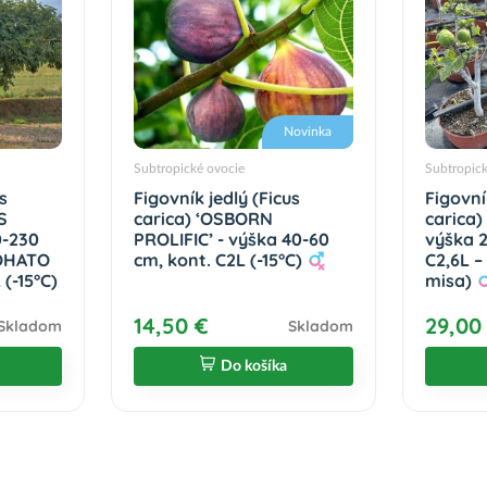
Novinka
Subtropické ovocie
Subtropic
s
Figovník jedlý (Ficus
Figovní
S
carica) ‘OSBORN
carica
0-230
PROLIFIC’ - výška 40-60
výška 
BOHATO
cm, kont. C2L (-15°C)
C2,6L 
(-15°C)
misa)
14,50 €
29,00
Skladom
Skladom
Do košíka