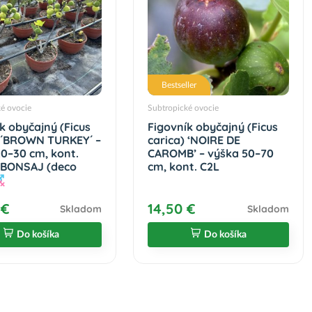
Bestseller
ké ovocie
Subtropické ovocie
k obyčajný (Ficus
Figovník obyčajný (Ficus
) ´BROWN TURKEY´ –
carica) ‘NOIRE DE
20–30 cm, kont.
CAROMB’ – výška 50–70
– BONSAJ (deco
cm, kont. C2L
 €
14,50 €
Skladom
Skladom
Do košíka
Do košíka