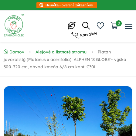
Heuréka - overené zákazníkmi
0
Kategórie
Domov
Alejové a listnaté stromy
Platan
javorolistý (Platanus x acerifolia) ´ALPHEN ´S GLOBE´- výška
300-320 cm, obvod kmeňa 6/8 cm kont. C30L