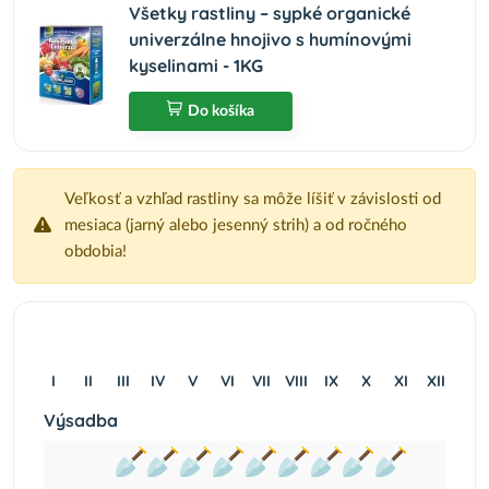
Všetky rastliny – sypké organické
univerzálne hnojivo s humínovými
kyselinami - 1KG
Do košíka
Veľkosť a vzhľad rastliny sa môže líšiť v závislosti od
mesiaca (jarný alebo jesenný strih) a od ročného
obdobia!
I
II
III
IV
V
VI
VII
VIII
IX
X
XI
XII
Výsadba