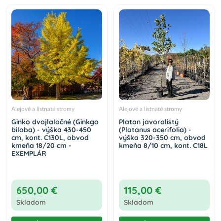
Alejové a listnaté stromy
Alejové a listnaté stromy
Ginko dvojlaločné (Ginkgo
Platan javorolistý
biloba) - výška 430-450
(Platanus acerifolia) -
cm, kont. C130L, obvod
výška 320-350 cm, obvod
kmeňa 18/20 cm -
kmeňa 8/10 cm, kont. C18L
EXEMPLÁR
650,00 €
115,00 €
Skladom
Skladom