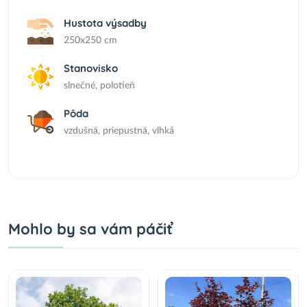
Hustota výsadby
250x250 cm
Stanovisko
slnečné, polotieň
Pôda
vzdušná, priepustná, vlhká
Mohlo by sa vám páčiť