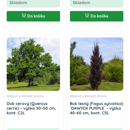
Skladom
Skladom
Do košíka
Do košíka
Alejové a listnaté stromy
Alejové a listnaté stromy
Dub cerový (Quercus
Buk lesný (Fagus sylvatica)
cerris) – výška 30–50 cm,
´DAWYCK PURPLE´ - výška
kont. C2L
40-60 cm, kont. C5L