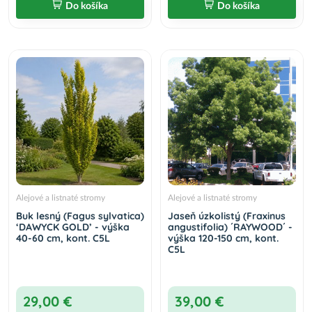
Do košíka
Do košíka
Alejové a listnaté stromy
Alejové a listnaté stromy
Buk lesný (Fagus sylvatica)
Jaseň úzkolistý (Fraxinus
‘DAWYCK GOLD’ - výška
angustifolia) ´RAYWOOD´ -
40-60 cm, kont. C5L
výška 120-150 cm, kont.
C5L
29,00 €
39,00 €