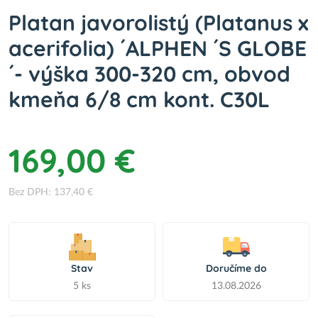
Platan javorolistý (Platanus x
acerifolia) ´ALPHEN ´S GLOBE
´- výška 300-320 cm, obvod
kmeňa 6/8 cm kont. C30L
169,00 €
Bez DPH: 137,40 €
Stav
Doručíme do
5 ks
13.08.2026