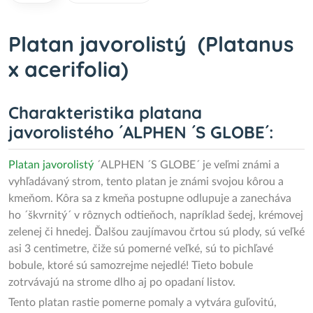
Platan javorolistý (Platanus
x acerifolia)
Charakteristika platana
javorolistého ´ALPHEN ´S GLOBE´:
Platan javorolistý
´ALPHEN ´S GLOBE´ je veľmi známi a
vyhľadávaný strom, tento platan je známi svojou kôrou a
kmeňom. Kôra sa z kmeňa postupne odlupuje a zanecháva
ho ´škvrnitý´ v rôznych odtieňoch, napríklad šedej, krémovej
zelenej či hnedej. Ďalšou zaujímavou črtou sú plody, sú veľké
asi 3 centimetre, čiže sú pomerné veľké, sú to pichľavé
bobule, ktoré sú samozrejme nejedlé! Tieto bobule
zotrvávajú na strome dlho aj po opadaní listov.
Tento platan rastie pomerne pomaly a vytvára guľovitú,