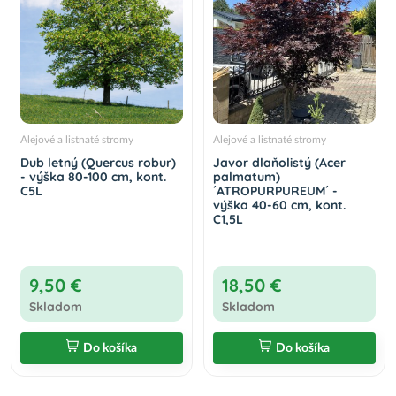
Alejové a listnaté stromy
Alejové a listnaté stromy
Dub letný (Quercus robur)
Javor dlaňolistý (Acer
- výška 80-100 cm, kont.
palmatum)
C5L
´ATROPURPUREUM´ -
výška 40-60 cm, kont.
C1,5L
9,50 €
18,50 €
Skladom
Skladom
Do košíka
Do košíka