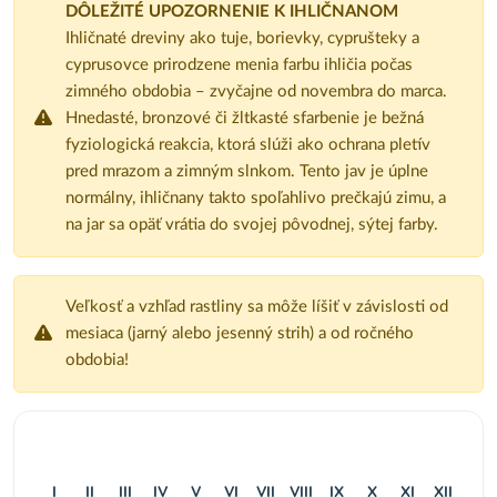
DÔLEŽITÉ UPOZORNENIE K IHLIČNANOM
Ihličnaté dreviny ako tuje, borievky, cyprušteky a
cyprusovce prirodzene menia farbu ihličia počas
zimného obdobia – zvyčajne od novembra do marca.
Hnedasté, bronzové či žltkasté sfarbenie je bežná
fyziologická reakcia, ktorá slúži ako ochrana pletív
pred mrazom a zimným slnkom. Tento jav je úplne
normálny, ihličnany takto spoľahlivo prečkajú zimu, a
na jar sa opäť vrátia do svojej pôvodnej, sýtej farby.
Veľkosť a vzhľad rastliny sa môže líšiť v závislosti od
mesiaca (jarný alebo jesenný strih) a od ročného
obdobia!
I
II
III
IV
V
VI
VII
VIII
IX
X
XI
XII