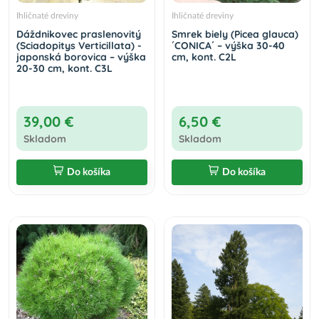
Ihličnaté dreviny
Ihličnaté dreviny
Dáždnikovec praslenovitý
Smrek biely (Picea glauca)
(Sciadopitys Verticillata) -
´CONICA´ – výška 30-40
japonská borovica – výška
cm, kont. C2L
20-30 cm, kont. C3L
39,00 €
6,50 €
Skladom
Skladom
Do košíka
Do košíka