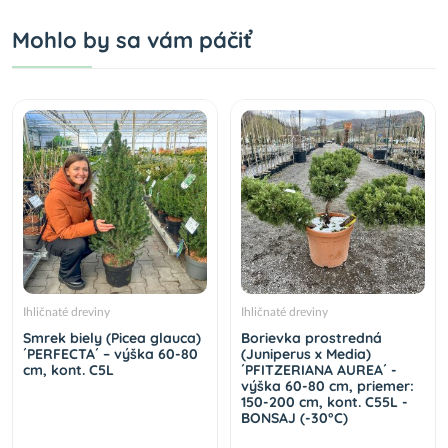
Mohlo by sa vám páčiť
Ihličnaté dreviny
Ihličnaté dreviny
Smrek biely (Picea glauca)
Borievka prostredná
´PERFECTA´ – výška 60-80
(Juniperus x Media)
cm, kont. C5L
´PFITZERIANA AUREA´ -
výška 60-80 cm, priemer:
150-200 cm, kont. C55L -
BONSAJ (-30°C)