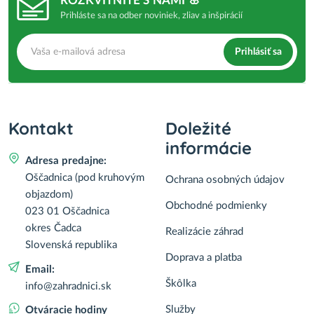
ROZKVITNITE S NAMI 🌸
Prihláste sa na odber noviniek, zliav a inšpirácií
Prihlásiť sa
Kontakt
Doležité
informácie
Adresa predajne:
Oščadnica (pod kruhovým
Ochrana osobných údajov
objazdom)
Obchodné podmienky
023 01 Oščadnica
okres Čadca
Realizácie záhrad
Slovenská republika
Doprava a platba
Email:
Škôlka
info@zahradnici.sk
Služby
Otváracie hodiny