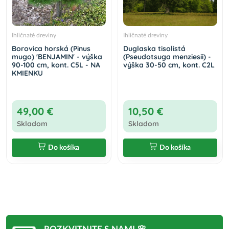
Ihličnaté dreviny
Ihličnaté dreviny
Borovica horská (Pinus
Duglaska tisolistá
mugo) 'BENJAMIN' - výška
(Pseudotsuga menziesii) -
90-100 cm, kont. C5L - NA
výška 30-50 cm, kont. C2L
KMIENKU
49,00 €
10,50 €
Skladom
Skladom
Do košíka
Do košíka