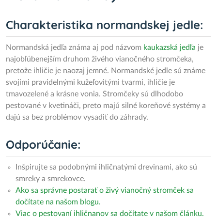
Charakteristika normandskej jedle:
Normandská jedľa známa aj pod názvom
kaukazská jedľa
je
najobľúbenejším druhom živého vianočného stromčeka,
pretože ihličie je naozaj jemné. Normandské jedle sú známe
svojimi pravidelnými kužeľovitými tvarmi, ihličie je
tmavozelené a krásne vonia. Stromčeky sú dlhodobo
pestované v kvetináči, preto majú silné koreňové systémy a
dajú sa bez problémov vysadiť do záhrady.
Odporúčanie:
Inšpirujte sa podobnými ihličnatými drevinami, ako sú
smreky a smrekovce.
Ako sa správne postarať o živý vianočný stromček sa
dočítate na našom blogu.
Viac o pestovaní ihličnanov sa dočítate v našom článku.