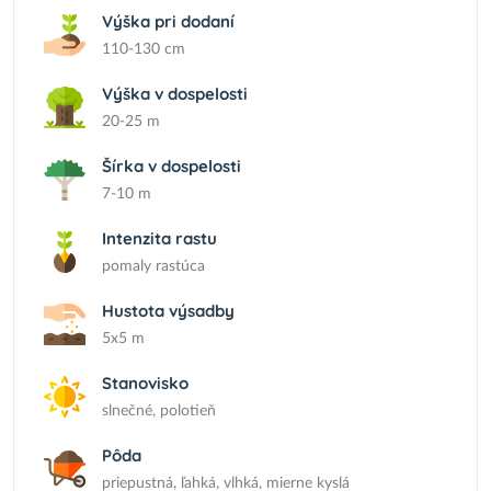
Výška pri dodaní
110-130 cm
Výška v dospelosti
20-25 m
Šírka v dospelosti
7-10 m
Intenzita rastu
pomaly rastúca
Hustota výsadby
5x5 m
Stanovisko
slnečné, polotieň
Pôda
priepustná, ľahká, vlhká, mierne kyslá