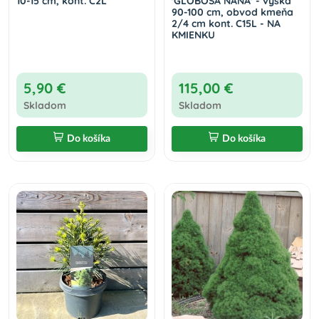
10-15 cm, kont. C2L
'GLOBOSA NANA' - výška
90-100 cm, obvod kmeňa
2/4 cm kont. C15L - NA
KMIENKU
5,90 €
115,00 €
Skladom
Skladom
Do košíka
Do košíka