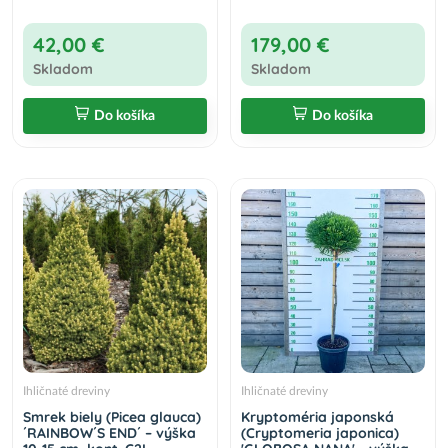
42,00 €
179,00 €
Skladom
Skladom
Do košíka
Do košíka
Ihličnaté dreviny
Ihličnaté dreviny
Smrek biely (Picea glauca)
Kryptoméria japonská
´RAINBOW´S END´ – výška
(Cryptomeria japonica)