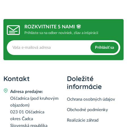
ROZKVITNITE S NAMI 🌸
Prihláste sa na odber noviniek, zliav a inšpirácií
Prihlásiť sa
Kontakt
Doležité
informácie
Adresa predajne:
Oščadnica (pod kruhovým
Ochrana osobných údajov
objazdom)
Obchodné podmienky
023 01 Oščadnica
okres Čadca
Realizácie záhrad
Slovenská republika