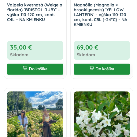
Vajgela kvetnatá (Weigela
Magnólia (Magnolia ×
florida) ´BRISTOL RUBY´ -
brooklynensis) ´YELLOW
výška 110-120 cm, kont.
LANTERN´ - výška 110-120
C4L – NA KMIENKU
cm, kont. C5L (-24°C) - NA
KMIENKU
35,00 €
69,00 €
Skladom
Skladom
Do košíka
Do košíka