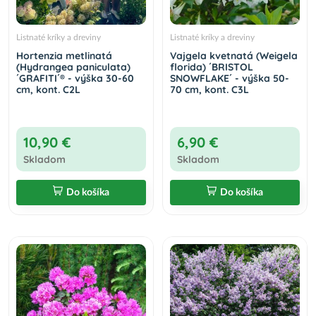
Listnaté kríky a dreviny
Listnaté kríky a dreviny
Hortenzia metlinatá
Vajgela kvetnatá (Weigela
(Hydrangea paniculata)
florida) ´BRISTOL
´GRAFITI´® - výška 30-60
SNOWFLAKE´ - výška 50-
cm, kont. C2L
70 cm, kont. C3L
10,90 €
6,90 €
Skladom
Skladom
Do košíka
Do košíka