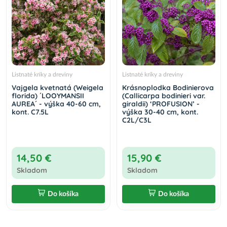
Listnaté kríky a dreviny
Listnaté kríky a dreviny
Vajgela kvetnatá (Weigela
Krásnoplodka Bodinierova
florida) ´LOOYMANSII
(Callicarpa bodinieri var.
AUREA´ - výška 40-60 cm,
giraldii) ‘PROFUSION’ -
kont. C7.5L
výška 30-40 cm, kont.
C2L/C3L
14,50 €
15,90 €
Skladom
Skladom
Do košíka
Do košíka