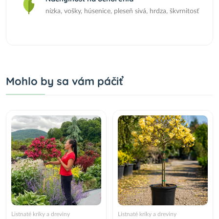
nízka, vošky, húsenice, pleseň sivá, hrdza, škvrnitosť
Mohlo by sa vám páčiť
Listnaté kríky a dreviny
Listnaté kríky a dreviny