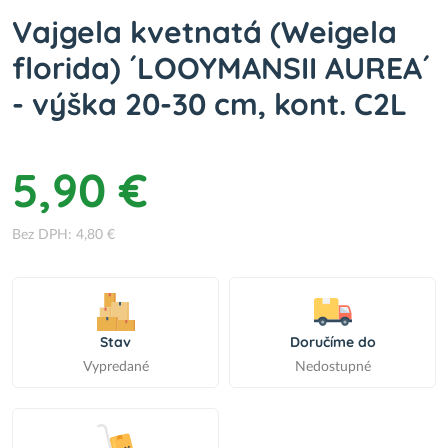
Vajgela kvetnatá (Weigela
florida) ´LOOYMANSII AUREA´
- výška 20-30 cm, kont. C2L
5,90 €
Bez DPH: 4,80 €
Stav
Doručíme do
Vypredané
Nedostupné