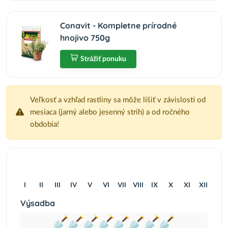
Conavit - Kompletne prírodné
hnojivo 750g
Strážiť ponuku
Veľkosť a vzhľad rastliny sa môže líšiť v závislosti od
mesiaca (jarný alebo jesenný strih) a od ročného
obdobia!
I
II
III
IV
V
VI
VII
VIII
IX
X
XI
XII
Výsadba