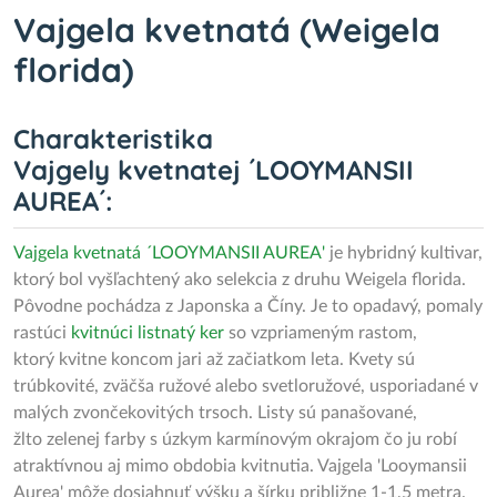
Vajgela kvetnatá (Weigela
florida)
Charakteristika
Vajgely kvetnatej ´LOOYMANSII
AUREA´:
Vajgela
kvetnatá ´LOOYMANSII AUREA'
je hybridný kultivar,
ktorý bol vyšľachtený ako selekcia z druhu Weigela florida.
Pôvodne pochádza z Japonska a Číny. Je to opadavý, pomaly
rastúci
kvitnúci listnatý ker
so vzpriameným rastom,
ktorý kvitne koncom jari až začiatkom leta. Kvety sú
trúbkovité, zväčša ružové alebo svetloružové, usporiadané v
malých zvončekovitých trsoch. Listy sú panašované,
žlto zelenej farby s úzkym karmínovým okrajom čo ju robí
atraktívnou aj mimo obdobia kvitnutia. Vajgela 'Looymansii
Aurea' môže dosiahnuť výšku a šírku približne 1-1,5 metra.