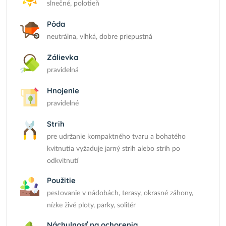
slnečné, polotieň
Pôda
neutrálna, vlhká, dobre priepustná
Zálievka
pravidelná
Hnojenie
pravidelné
Strih
pre udržanie kompaktného tvaru a bohatého
kvitnutia vyžaduje jarný strih alebo strih po
odkvitnutí
Použitie
pestovanie v nádobách, terasy, okrasné záhony,
nízke živé ploty, parky, solitér
Náchylnosť na ochorenia