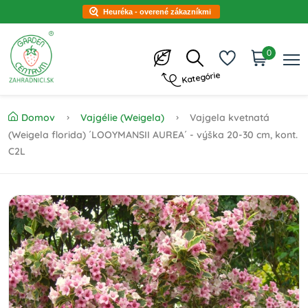
Heuréka - overené zákazníkmi
0
Kategórie
Domov
Vajgélie (Weigela)
Vajgela kvetnatá
(Weigela florida) ´LOOYMANSII AUREA´ - výška 20-30 cm, kont.
C2L