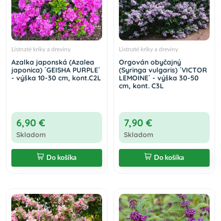
Listnaté kríky a dreviny
Listnaté kríky a dreviny
Azalka japonská (Azalea
Orgován obyčajný
japonica) ´GEISHA PURPLE´
(Syringa vulgaris) ´VICTOR
- výška 10-30 cm, kont.C2L
LEMOINE´ - výška 30-50
cm, kont. C3L
6,90 €
7,90 €
Skladom
Skladom
Do košíka
Do košíka