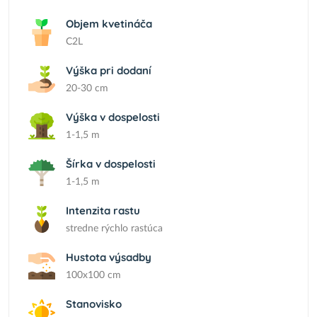
Objem kvetináča
C2L
Výška pri dodaní
20-30 cm
Výška v dospelosti
1-1,5 m
Šírka v dospelosti
1-1,5 m
Intenzita rastu
stredne rýchlo rastúca
Hustota výsadby
100x100 cm
Stanovisko