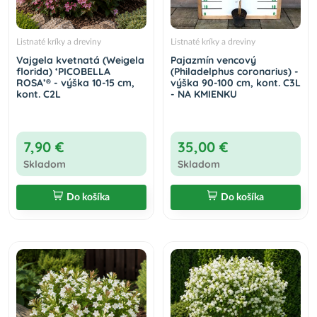
Listnaté kríky a dreviny
Listnaté kríky a dreviny
Vajgela kvetnatá (Weigela
Pajazmín vencový
florida) ‘PICOBELLA
(Philadelphus coronarius) -
ROSA’® - výška 10-15 cm,
výška 90-100 cm, kont. C3L
kont. C2L
- NA KMIENKU
7,90 €
35,00 €
Skladom
Skladom
Do košíka
Do košíka