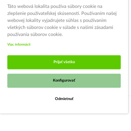
Táto webová lokalita používa súbory cookie na
zlepšenie používateľskej skúsenosti. Používaním našej
webovej lokality vyjadrujete súhlas s používaním
všetkých súborov cookie v súlade s našimi zásadami
používania súborov cookie.
Viac informácii
Prijať všetko
Konfigurovať
Odmietnuť
Do košíka
© 2026,
Zahradnici.sk
- Garden centrum Oščadnica (pod kruhovým
objazdom)