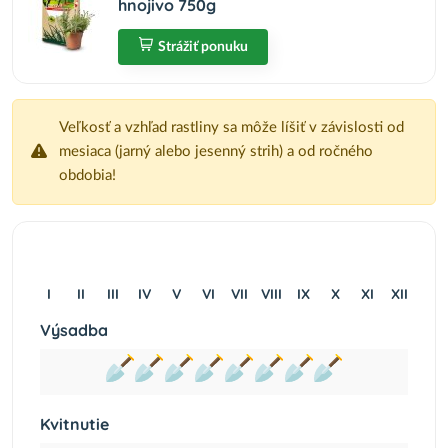
hnojivo 750g
Strážiť ponuku
Veľkosť a vzhľad rastliny sa môže líšiť v závislosti od
mesiaca (jarný alebo jesenný strih) a od ročného
obdobia!
I
II
III
IV
V
VI
VII
VIII
IX
X
XI
XII
Výsadba
Kvitnutie