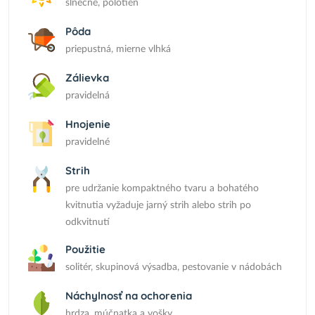
slnečné, polotieň
Pôda
priepustná, mierne vlhká
Zálievka
pravidelná
Hnojenie
pravidelné
Strih
pre udržanie kompaktného tvaru a bohatého
kvitnutia vyžaduje jarný strih alebo strih po
odkvitnutí
Použitie
solitér, skupinová výsadba, pestovanie v nádobách
Náchylnosť na ochorenia
hrdza, múčnatka a vošky