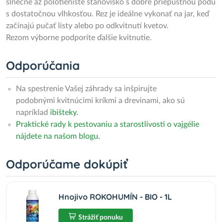
slnečné až polotienisté stanovisko s dobre priepustnou pôdu
s dostatočnou vlhkosťou. Rez je ideálne vykonať na jar, keď
začínajú pučať listy alebo po odkvitnutí kvetov.
Rezom výborne podporíte ďalšie kvitnutie.
Odporúčania
Na spestrenie Vašej záhrady sa inšpirujte
podobnými kvitnúcimi kríkmi a drevinami, ako sú
napríklad
ibišteky.
Praktické rady k pestovaniu a starostlivosti o vajgélie
nájdete na našom blogu.
Odporúčame dokúpiť
Hnojivo ROKOHUMÍN - BIO - 1L
Strážiť ponuku