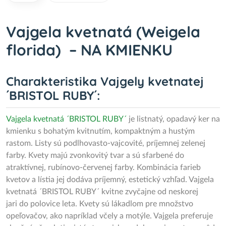
Vajgela kvetnatá (Weigela
florida) – NA KMIENKU
Charakteristika Vajgely kvetnatej
´BRISTOL RUBY´:
Vajgela
kvetnatá ´BRISTOL RUBY´
je listnatý, opadavý ker na
kmienku s bohatým kvitnutím, kompaktným a hustým
rastom. Listy sú podlhovasto-vajcovité, príjemnej zelenej
farby. Kvety majú zvonkovitý tvar a sú sfarbené do
atraktívnej, rubínovo-červenej farby. Kombinácia farieb
kvetov a lístia jej dodáva príjemný, estetický vzhľad. Vajgela
kvetnatá ´BRISTOL RUBY´ kvitne zvyčajne od neskorej
jari do polovice leta. Kvety sú lákadlom pre množstvo
opeľovačov, ako napríklad včely a motýle. Vajgela preferuje