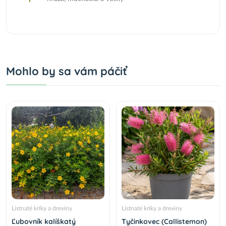
Mohlo by sa vám páčiť
Listnaté kríky a dreviny
Listnaté kríky a dreviny
Ľubovník kalíškatý
Tyčinkovec (Callistemon)