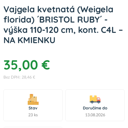
Vajgela kvetnatá (Weigela
florida) ´BRISTOL RUBY´ -
výška 110-120 cm, kont. C4L –
NA KMIENKU
35,00 €
Bez DPH: 28,46 €
Stav
Doručíme do
23 ks
13.08.2026