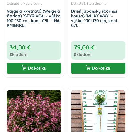
Listnaté kríky a dreviny
Listnaté kríky a dreviny
Vajgela kvetnatá (Weigela
Drieň japonský (Cornus
florida) ´STYRIACA´ - výška
kousa) ´MILKY WAY´ –
100-130 cm, kont. C3L – NA
výška 100–120 cm, kont.
KMIENKU
C7L
34,00 €
79,00 €
Skladom
Skladom
Do košíka
Do košíka