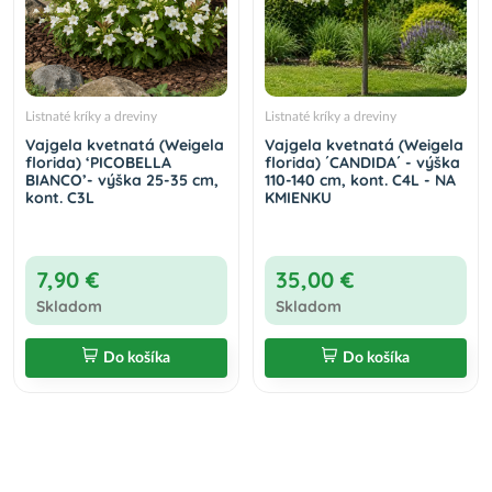
Listnaté kríky a dreviny
Listnaté kríky a dreviny
Vajgela kvetnatá (Weigela
Vajgela kvetnatá (Weigela
florida) ‘PICOBELLA
florida) ´CANDIDA´ - výška
BIANCO’- výška 25-35 cm,
110-140 cm, kont. C4L - NA
kont. C3L
KMIENKU
7,90 €
35,00 €
Skladom
Skladom
Do košíka
Do košíka