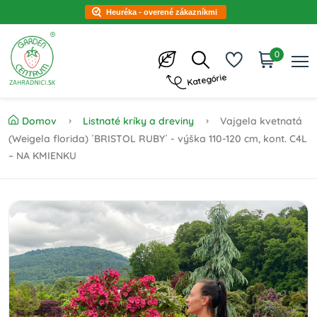
Heuréka - overené zákazníkmi
0
Kategórie
Domov
Listnaté kríky a dreviny
Vajgela kvetnatá
(Weigela florida) ´BRISTOL RUBY´ - výška 110-120 cm, kont. C4L
– NA KMIENKU