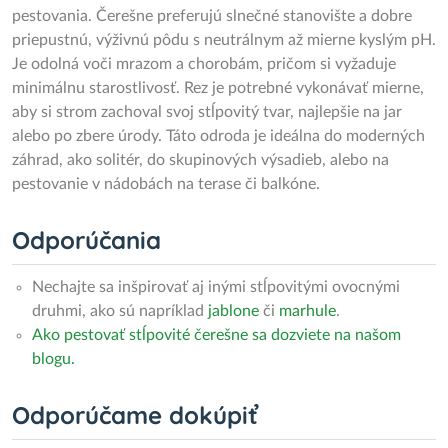
pestovania. Čerešne preferujú slnečné stanovište a dobre
priepustnú, výživnú pôdu s neutrálnym až mierne kyslým pH.
Je odolná voči mrazom a chorobám, pričom si vyžaduje
minimálnu starostlivosť. Rez je potrebné vykonávať mierne,
aby si strom zachoval svoj stĺpovitý tvar, najlepšie na jar
alebo po zbere úrody. Táto odroda je ideálna do moderných
záhrad, ako solitér, do skupinových výsadieb, alebo na
pestovanie v nádobách na terase či balkóne.
Odporúčania
Nechajte sa inšpirovať aj inými stĺpovitými ovocnými
druhmi, ako sú napríklad
jablone
či
marhule
.
Ako pestovať stĺpovité čerešne sa dozviete na našom
blogu.
Odporúčame dokúpiť