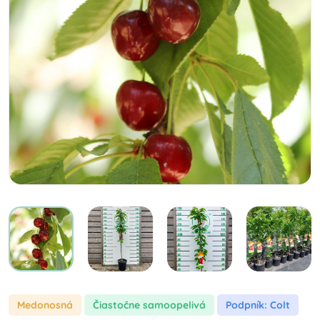
Medonosná
čiastočne samoopelivá
Podpník: Colt