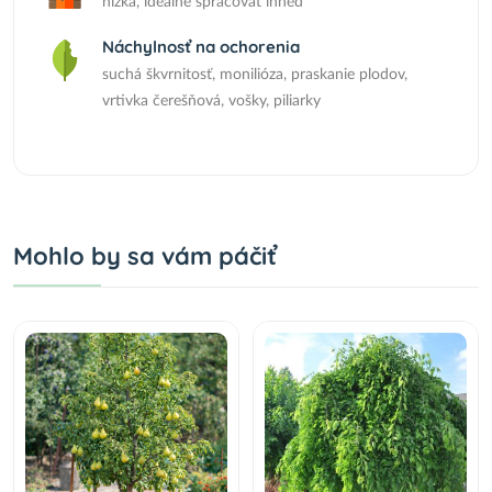
nízka, ideálne spracovať ihneď
Náchylnosť na ochorenia
suchá škvrnitosť, monilióza, praskanie plodov,
vrtivka čerešňová, vošky, piliarky
Mohlo by sa vám páčiť