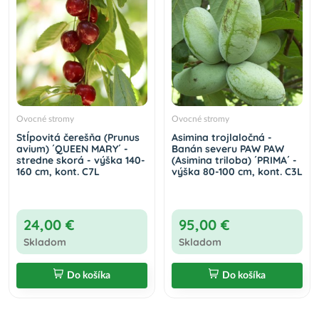
Ovocné stromy
Ovocné stromy
Stĺpovitá čerešňa (Prunus
Asimina trojlaločná -
avium) ´QUEEN MARY´ -
Banán severu PAW PAW
stredne skorá - výška 140-
(Asimina triloba) ´PRIMA´ -
160 cm, kont. C7L
výška 80-100 cm, kont. C3L
24,00 €
95,00 €
Skladom
Skladom
Do košíka
Do košíka