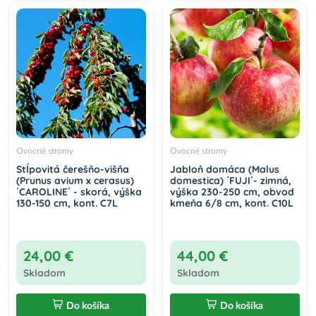
Ovocné stromy
Ovocné stromy
Stĺpovitá čerešňo-višňa
Jabloň domáca (Malus
(Prunus avium x cerasus)
domestica) ´FUJI´- zimná,
´CAROLINE´ - skorá, výška
výška 230-250 cm, obvod
130-150 cm, kont. C7L
kmeňa 6/8 cm, kont. C10L
24,00 €
44,00 €
Skladom
Skladom
Do košíka
Do košíka