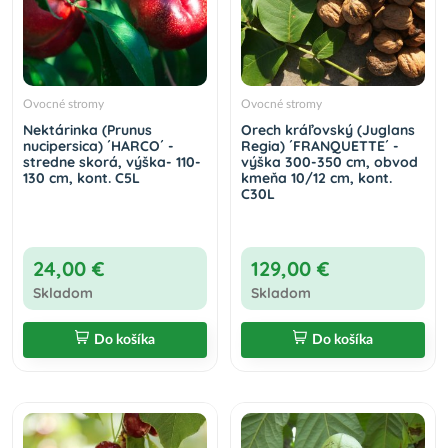
Ovocné stromy
Ovocné stromy
Nektárinka (Prunus
Orech kráľovský (Juglans
nucipersica) ´HARCO´ -
Regia) ´FRANQUETTE´ -
stredne skorá, výška- 110-
výška 300-350 cm, obvod
130 cm, kont. C5L
kmeňa 10/12 cm, kont.
C30L
24,00 €
129,00 €
Skladom
Skladom
Do košíka
Do košíka