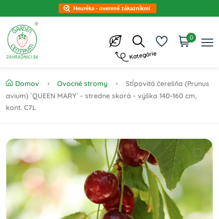
Heuréka - overené zákazníkmi
0
Kategórie
Domov
Ovocné stromy
Stĺpovitá čerešňa (Prunus
avium) ´QUEEN MARY´ - stredne skorá - výška 140-160 cm,
kont. C7L