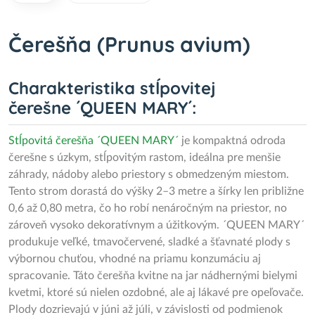
Čerešňa (Prunus avium)
Charakteristika stĺpovitej
čerešne ´QUEEN MARY´:
Stĺpovitá čerešňa ´QUEEN MARY´
je kompaktná odroda
čerešne s úzkym, stĺpovitým rastom, ideálna pre menšie
záhrady, nádoby alebo priestory s obmedzeným miestom.
Tento strom dorastá do výšky 2–3 metre a šírky len približne
0,6 až 0,80 metra, čo ho robí nenáročným na priestor, no
zároveň vysoko dekoratívnym a úžitkovým. ´QUEEN MARY´
produkuje veľké, tmavočervené, sladké a šťavnaté plody s
výbornou chuťou, vhodné na priamu konzumáciu aj
spracovanie. Táto čerešňa kvitne na jar nádhernými bielymi
kvetmi, ktoré sú nielen ozdobné, ale aj lákavé pre opeľovače.
Plody dozrievajú v júni až júli, v závislosti od podmienok