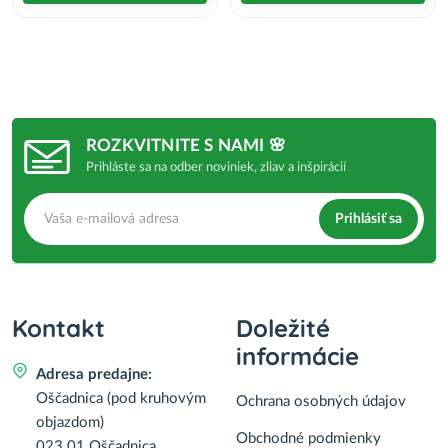
ROZKVITNITE S NAMI 🌸
Prihláste sa na odber noviniek, zliav a inšpirácií
Prihlásiť sa
Kontakt
Doležité
informácie
Adresa predajne:
Oščadnica (pod kruhovým
Ochrana osobných údajov
objazdom)
Obchodné podmienky
023 01 Oščadnica