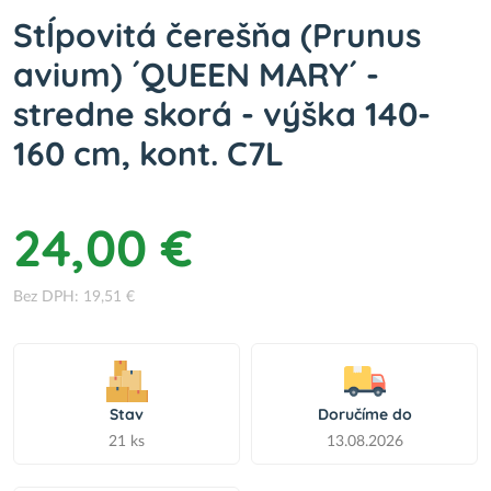
Stĺpovitá čerešňa (Prunus
avium) ´QUEEN MARY´ -
stredne skorá - výška 140-
160 cm, kont. C7L
24,00 €
Bez DPH: 19,51 €
Stav
Doručíme do
21 ks
13.08.2026