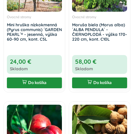
Ovocné stromy
Ovocné stromy
Mini hruška nízkokmenná
Moruša biela (Morus alba)
(Pyrus communis) ´GARDEN
´ALBA PENDULA´ -
PEARL´® - jesenná, výška
ČIERNOPLODÁ - výška 170-
60-90 cm, kont. C5L
220 cm, kont. C10L
24,00 €
58,00 €
Skladom
Skladom
Do košíka
Do košíka