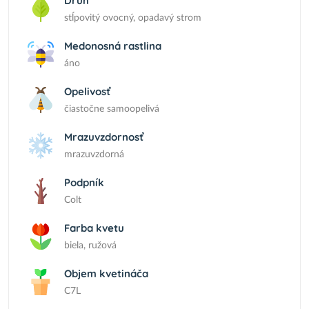
Druh
stĺpovitý ovocný, opadavý strom
Medonosná rastlina
áno
Opelivosť
čiastočne samoopelivá
Mrazuvzdornosť
mrazuvzdorná
Podpník
Colt
Farba kvetu
biela, ružová
Objem kvetináča
C7L