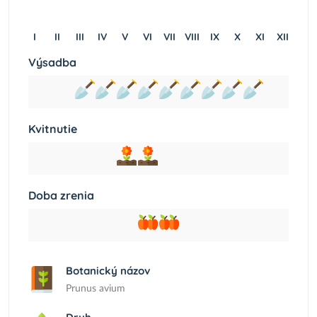
I
II
III
IV
V
VI
VII
VIII
IX
X
XI
XII
Výsadba
Kvitnutie
Doba zrenia
Botanický názov
Prunus avium