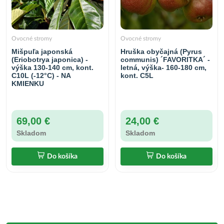
Ovocné stromy
Ovocné stromy
Mišpuľa japonská
Hruška obyčajná (Pyrus
(Eriobotrya japonica) -
communis) ´FAVORITKA´ -
výška 130-140 cm, kont.
letná, výška- 160-180 cm,
C10L (-12°C) - NA
kont. C5L
KMIENKU
69,00 €
24,00 €
Skladom
Skladom
Do košíka
Do košíka