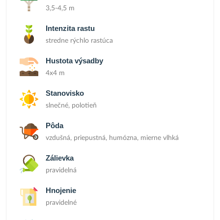
3,5-4,5 m
Intenzita rastu
stredne rýchlo rastúca
Hustota výsadby
4x4 m
Stanovisko
slnečné, polotieň
Pôda
vzdušná, priepustná, humózna, mierne vlhká
Zálievka
pravidelná
Hnojenie
pravidelné