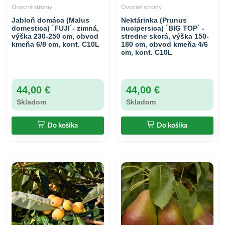
Ovocné stromy
Ovocné stromy
Jabloň domáca (Malus
Nektárinka (Prunus
domestica) ´FUJI´- zimná,
nucipersica) ´BIG TOP´ -
výška 230-250 cm, obvod
stredne skorá, výška 150-
kmeňa 6/8 cm, kont. C10L
180 cm, obvod kmeňa 4/6
cm, kont. C10L
44,00 €
44,00 €
Skladom
Skladom
Do košíka
Do košíka