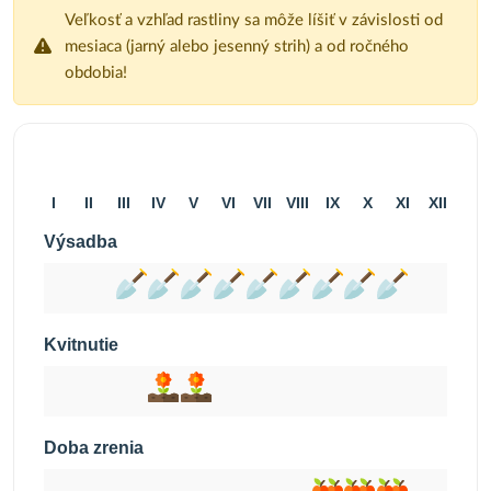
Veľkosť a vzhľad rastliny sa môže líšiť v závislosti od
mesiaca (jarný alebo jesenný strih) a od ročného
obdobia!
I
II
III
IV
V
VI
VII
VIII
IX
X
XI
XII
Výsadba
Kvitnutie
Doba zrenia