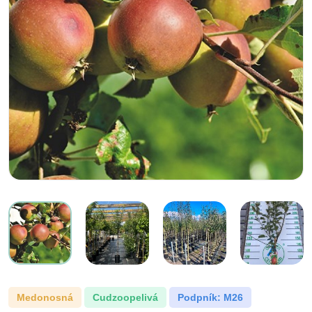
Medonosná
cudzoopelivá
Podpník: M26