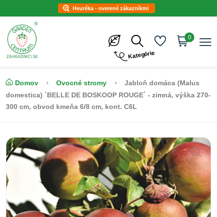
Heuréka - overené zákazníkmi
0
Kategórie
Domov
Ovocné stromy
Jabloň domáca (Malus
domestica) ´BELLE DE BOSKOOP ROUGE´ - zimná, výška 270-
300 cm, obvod kmeňa 6/8 cm, kont. C6L