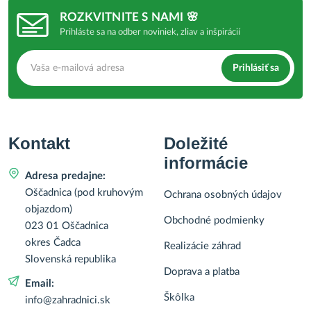
ROZKVITNITE S NAMI 🌸
Prihláste sa na odber noviniek, zliav a inšpirácií
Prihlásiť sa
Kontakt
Doležité
informácie
Adresa predajne:
Oščadnica (pod kruhovým
Ochrana osobných údajov
objazdom)
Obchodné podmienky
023 01 Oščadnica
okres Čadca
Realizácie záhrad
Slovenská republika
Doprava a platba
Email:
Škôlka
info@zahradnici.sk