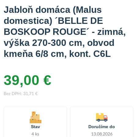
Jabloň domáca (Malus
domestica) ´BELLE DE
BOSKOOP ROUGE´ - zimná,
výška 270-300 cm, obvod
kmeňa 6/8 cm, kont. C6L
39,00 €
Bez DPH: 31,71 €
Stav
Doručíme do
4 ks
13.08.2026