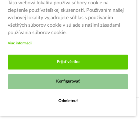
Táto webová lokalita používa súbory cookie na
zlepšenie používateľskej skúsenosti. Používaním našej
webovej lokality vyjadrujete súhlas s používaním
všetkých súborov cookie v súlade s našimi zásadami
používania súborov cookie.
Viac informácii
Prijať všetko
Konfigurovať
Odmietnuť
Do košíka
© 2026,
Zahradnici.sk
- Garden centrum Oščadnica (pod kruhovým
objazdom)