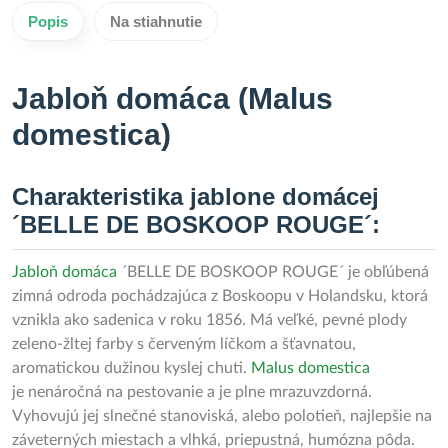
Popis
Na stiahnutie
Jabloň domáca (Malus
domestica)
Charakteristika jablone domácej
´BELLE DE BOSKOOP ROUGE´:
Jabloň domáca
´BELLE DE BOSKOOP ROUGE´ je obľúbená
zimná odroda pochádzajúca z Boskoopu v Holandsku, ktorá
vznikla ako sadenica v roku 1856. Má veľké, pevné plody
zeleno-žltej farby s červeným líčkom a šťavnatou,
aromatickou dužinou kyslej chuti.
Malus domestica
je nenáročná na pestovanie a je plne mrazuvzdorná.
Vyhovujú jej slnečné stanoviská, alebo polotieň, najlepšie na
záveterných miestach a vlhká, priepustná, humózna pôda.