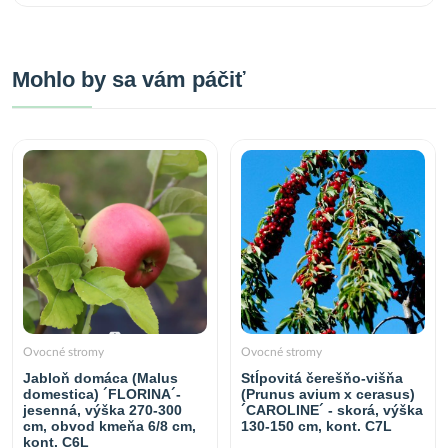
Mohlo by sa vám páčiť
Ovocné stromy
Ovocné stromy
Jabloň domáca (Malus
Stĺpovitá čerešňo-višňa
domestica) ´FLORINA´-
(Prunus avium x cerasus)
jesenná, výška 270-300
´CAROLINE´ - skorá, výška
cm, obvod kmeňa 6/8 cm,
130-150 cm, kont. C7L
kont. C6L