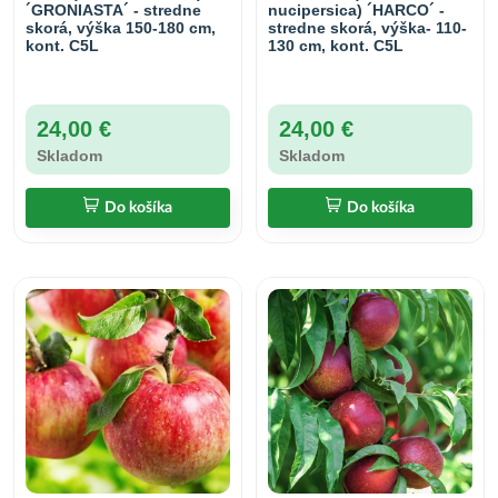
´GRONIASTA´ - stredne
nucipersica) ´HARCO´ -
skorá, výška 150-180 cm,
stredne skorá, výška- 110-
kont. C5L
130 cm, kont. C5L
24,00 €
24,00 €
Skladom
Skladom
Do košíka
Do košíka