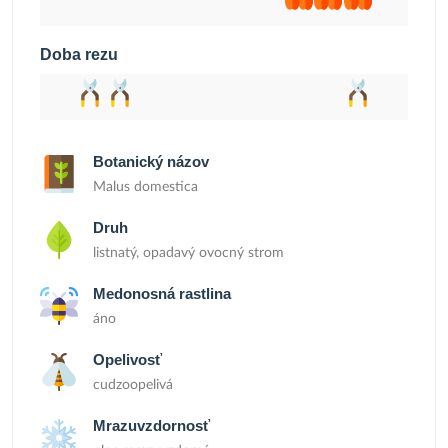
Doba rezu
Botanický názov
Malus domestica
Druh
listnatý, opadavý ovocný strom
Medonosná rastlina
áno
Opelivosť
cudzoopelivá
Mrazuvzdornosť