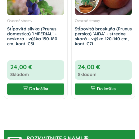
Ovocné stromy
Ovocné stromy
Stĺpovitá slivka (Prunus
Stĺpovitá broskyňa (Prunus
domestica) ´IMPERIAL´ -
persica) ´AIDA´ - stredne
neskorá - výška 150-180
skorá - výška 120-140 cm,
cm, kont. C5L
kont. C7L
24,00 €
24,00 €
Skladom
Skladom
Do košíka
Do košíka
ROZKVITNITE S NAMI 🌸