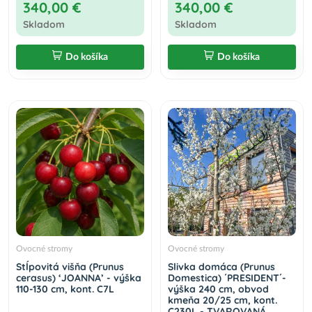
340,00 €
340,00 €
Skladom
Skladom
Do košíka
Do košíka
Ovocné stromy
Ovocné stromy
Stĺpovitá višňa (Prunus
Slivka domáca (Prunus
cerasus) ‘JOANNA’ - výška
Domestica) ´PRESIDENT´-
110-130 cm, kont. C7L
výška 240 cm, obvod
kmeňa 20/25 cm, kont.
C230L - TVAROVANÁ