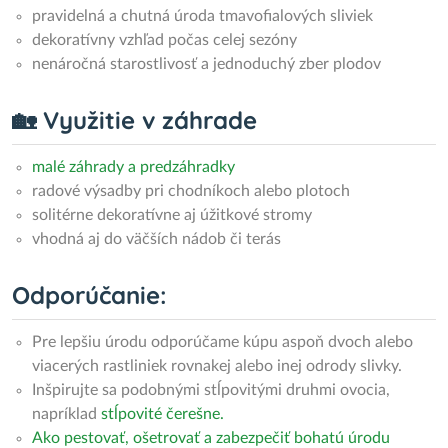
pravidelná a chutná úroda tmavofialových sliviek
dekoratívny vzhľad počas celej sezóny
nenáročná starostlivosť a jednoduchý zber plodov
🏡 Využitie v záhrade
malé záhrady a predzáhradky
radové výsadby pri chodníkoch alebo plotoch
solitérne dekoratívne aj úžitkové stromy
vhodná aj do väčších nádob či terás
Odporúčanie:
Pre lepšiu úrodu odporúčame kúpu aspoň dvoch alebo
viacerých rastliniek rovnakej alebo inej odrody slivky.
Inšpirujte sa podobnými stĺpovitými druhmi ovocia,
napríklad
stĺpovité čerešne.
Ako pestovať, ošetrovať a zabezpečiť bohatú úrodu