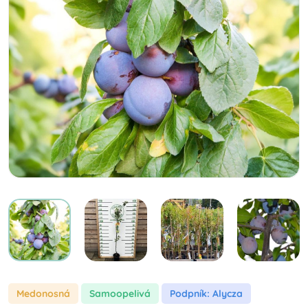
Medonosná
samoopelivá
Podpník: Alycza