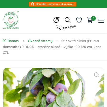
Heuréka - overené zákazníkmi
0
Kategórie
Domov
Ovocné stromy
Stĺpovitá slivka (Prunus
domestica) ´FRUCA´ - stredne skorá - výška 100-120 cm, kont.
C7L