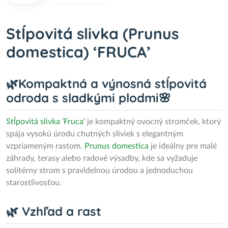
Stĺpovitá slivka (Prunus
domestica) ‘FRUCA’
🌿Kompaktná a výnosná stĺpovitá
odroda s sladkými plodmi🌸
Stĺpovitá slivka ‘Fruca’
je kompaktný ovocný stromček, ktorý
spája vysokú úrodu chutných sliviek s elegantným
vzpriameným rastom.
Prunus domestica
je ideálny pre malé
záhrady, terasy alebo radové výsadby, kde sa vyžaduje
solitérny strom s pravidelnou úrodou a jednoduchou
starostlivosťou.
🌿 Vzhľad a rast