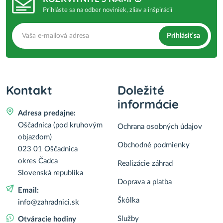
Prihláste sa na odber noviniek, zliav a inšpirácií
Prihlásiť sa
Kontakt
Doležité
informácie
Adresa predajne:
Oščadnica (pod kruhovým
Ochrana osobných údajov
objazdom)
Obchodné podmienky
023 01 Oščadnica
okres Čadca
Realizácie záhrad
Slovenská republika
Doprava a platba
Email:
Škôlka
info@zahradnici.sk
Služby
Otváracie hodiny