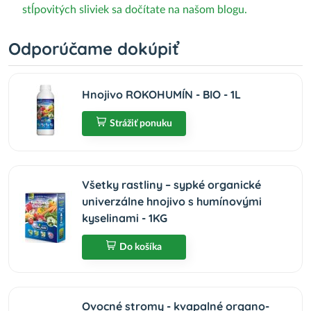
stĺpovitých sliviek sa dočítate na našom blogu.
Odporúčame dokúpiť
Hnojivo ROKOHUMÍN - BIO - 1L
Strážiť ponuku
Všetky rastliny – sypké organické
univerzálne hnojivo s humínovými
kyselinami - 1KG
Do košíka
Ovocné stromy - kvapalné organo-