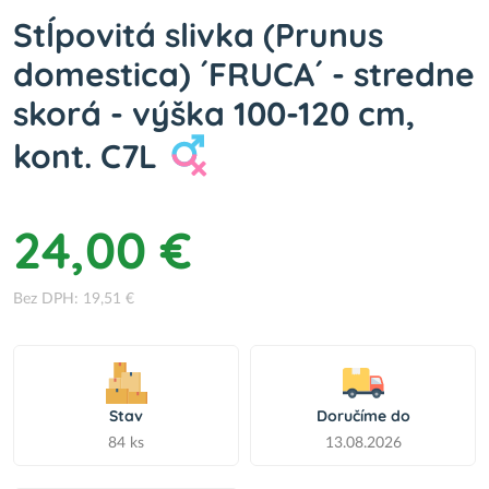
Stĺpovitá slivka (Prunus
domestica) ´FRUCA´ - stredne
skorá - výška 100-120 cm,
kont. C7L
24,00 €
Bez DPH: 19,51 €
Stav
Doručíme do
84 ks
13.08.2026