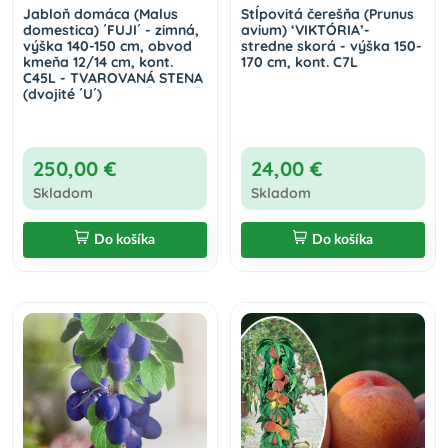
Jabloň domáca (Malus
Stĺpovitá čerešňa (Prunus
domestica) ´FUJI´ - zimná,
avium) ‘VIKTÓRIA’-
výška 140-150 cm, obvod
stredne skorá - výška 150-
kmeňa 12/14 cm, kont.
170 cm, kont. C7L
C45L - TVAROVANÁ STENA
(dvojité ´U´)
250,00 €
24,00 €
Skladom
Skladom
Do košíka
Do košíka