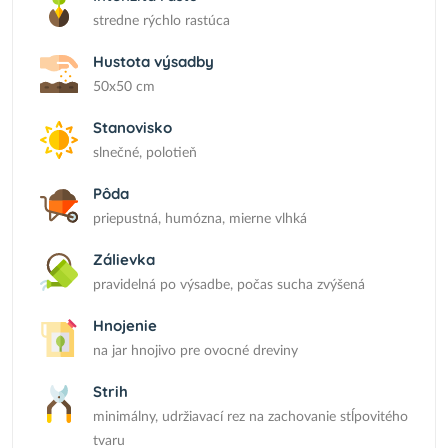
stredne rýchlo rastúca
Hustota výsadby
50x50 cm
Stanovisko
slnečné, polotieň
Pôda
priepustná, humózna, mierne vlhká
Zálievka
pravidelná po výsadbe, počas sucha zvýšená
Hnojenie
na jar hnojivo pre ovocné dreviny
Strih
minimálny, udržiavací rez na zachovanie stĺpovitého
tvaru