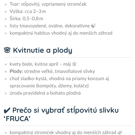
Tvar: stĺpovitý, vzpriamený stromček
Výška: cca 2–3 m
Šírka: 0,5–0,8 m
listy tmavozelené, oválne, dekoratívne 🍃
kompaktný habitus vhodný aj do menších záhrad
🌸 Kvitnutie a plody
kvety biele, kvitne apríl – máj 🌼
Plody:
stredne veľké, tmavofialové slivky
chuť sladko-kyslá, vhodná na priamy konzum aj
spracovanie (kompóty, džemy, koláče)
úroda pravidelná a bohato plodná
✔️ Prečo si vybrať stĺpovitú slivku
‘FRUCA’
kompaktný stromček vhodný aj do menších záhrad 🌿