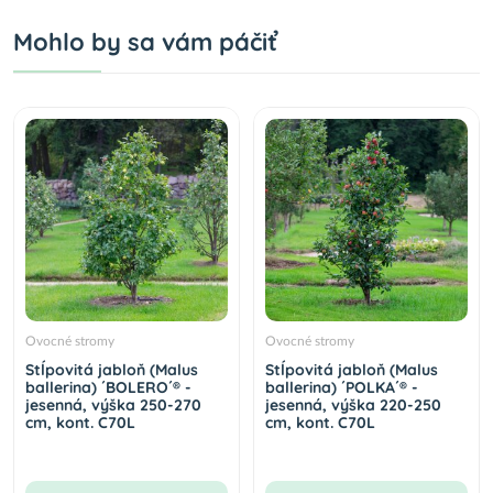
Mohlo by sa vám páčiť
Ovocné stromy
Ovocné stromy
Stĺpovitá jabloň (Malus
Stĺpovitá jabloň (Malus
ballerina) ´BOLERO´® -
ballerina) ´POLKA´® -
jesenná, výška 250-270
jesenná, výška 220-250
cm, kont. C70L
cm, kont. C70L