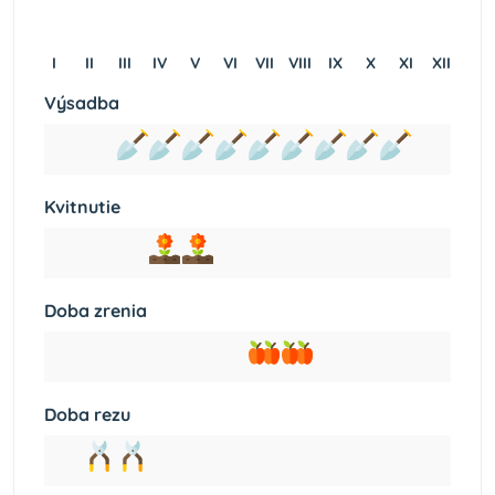
I
II
III
IV
V
VI
VII
VIII
IX
X
XI
XII
Výsadba
Kvitnutie
Doba zrenia
Doba rezu