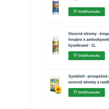
Strážiť ponuku
Ovocné stromy - kvap
hnojivo s aminokysel
kyselinami - 1L
Strážiť ponuku
Symbivit - prospešné
ovocné stromy a rastl
Strážiť ponuku