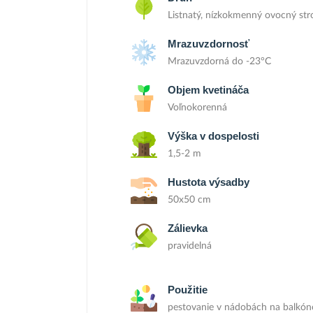
Listnatý, nízkokmenný ovocný st
Mrazuvzdornosť
Mrazuvzdorná do -23°C
Objem kvetináča
Voľnokorenná
Výška v dospelosti
1,5-2 m
Hustota výsadby
50x50 cm
Zálievka
pravidelná
Použitie
pestovanie v nádobách na balkón