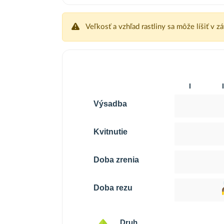
Veľkosť a vzhľad rastliny sa môže líšiť v z
I
I
Výsadba
Kvitnutie
Doba zrenia
Doba rezu
Druh