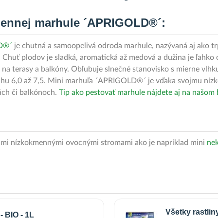
kmennej marhule ´APRIGOLD®´:
LD®´
je chutná a samoopelivá odroda marhule, nazývaná aj ako trpa
. Chuť plodov je sladká, aromatická až medová a dužina je ľahko 
j na terasy a balkóny. Obľubuje slnečné stanovisko s mierne vlh
sahu 6,0 až 7,5. Mini marhuľa ´APRIGOLD®´ je vďaka svojmu níz
ách či balkónoch.
Tip ako pestovať marhule nájdete aj na našom
cimi nízkokmennými ovocnými stromami ako je napríklad mini
nek
Všetky rastlin
 BIO - 1L