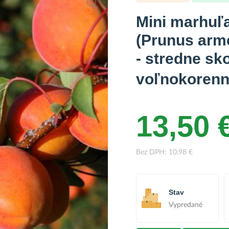
Mini marhuľ
(Prunus arm
- stredne sk
voľnokoren
13,50 
Bez DPH: 10,98 €
Stav
Vypredané