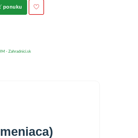
iť ponuku
- Zahradnici.sk
rmeniaca)