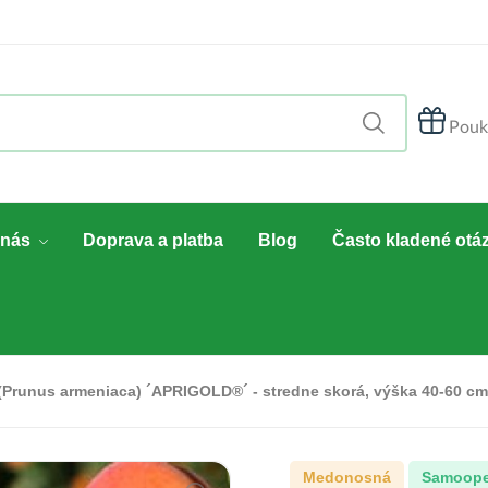
Pouk
 nás
Doprava a platba
Blog
Často kladené otá
Prunus armeniaca) ´APRIGOLD®´ - stredne skorá, výška 40-60 c
Medonosná
samoope