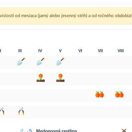
ávislosti od mesiaca (jarný alebo jesenný strih) a od ročného obdobia!
I
III
IV
V
VI
VII
VIII
Medonosná rastlina