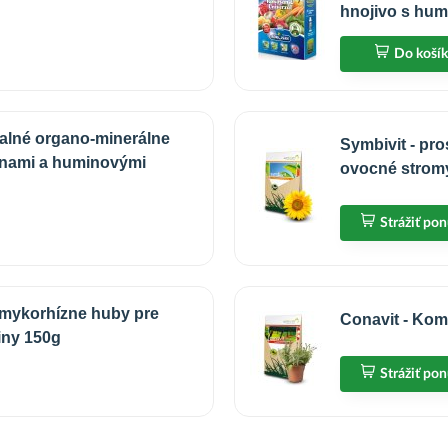
hnojivo s hum
Do koší
alné organo-minerálne
Symbivit - pr
inami a huminovými
ovocné stromy
Strážiť po
 mykorhízne huby pre
Conavit - Kom
iny 150g
Strážiť po