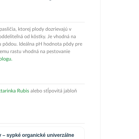
sličia, ktorej plody dozrievajú v
oddeliteľná od kôstky. Je vhodná na
ku pôdou. Ideálna pH hodnota pôdy pre
kemu rastu vhodná na pestovanie
 blogu.
tarinka Rubis
alebo stĺpovitá jabloň
y – sypké organické univerzálne