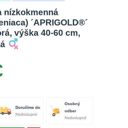
a nízkokmenná
eniaca) ´APRIGOLD®´
orá, výška 40-60 cm,
ná
€
Osobný
Doručíme do
odber
Nedostupné
Nedostupné