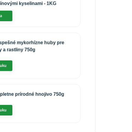
ínovými kyselinami - 1KG
ka
ospešné mykorhízne huby pre
 a rastliny 750g
nuku
pletne prírodné hnojivo 750g
nuku