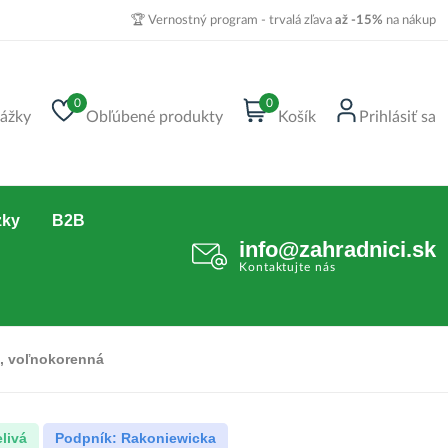
🏆 Vernostný program - trvalá zľava
až -15%
na nákup
0
0
ážky
Obľúbené produkty
Košík
Prihlásiť sa
zky
B2B
info@zahradnici.sk
Kontaktujte nás
m, voľnokorenná
livá
Podpník: Rakoniewicka