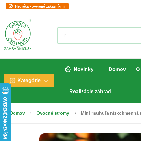
Heuréka - overené zákazníkmi
Novinky
Domov
O
Kategórie
Realizácie záhrad
Domov
Ovocné stromy
Mini marhuľa nízkokmenná (