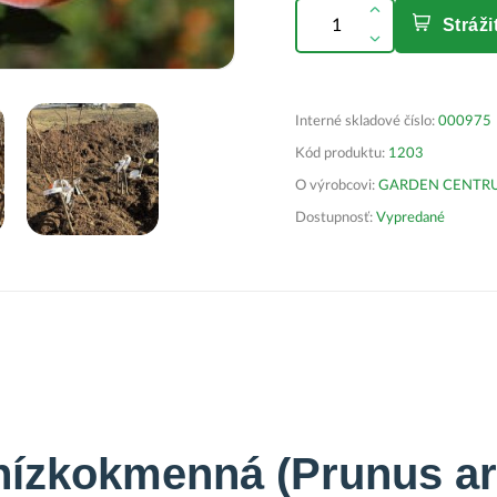
Stráž
Interné skladové číslo:
000975
Kód produktu:
1203
O výrobcovi:
GARDEN CENTRUM 
Dostupnosť:
Vypredané
nízkokmenná (Prunus a