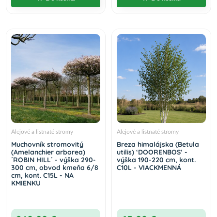
Alejové a listnaté stromy
Alejové a listnaté stromy
Muchovník stromovitý
Breza himalájska (Betula
(Amelanchier arborea)
utilis) ‘DOORENBOS’ -
´ROBIN HILL´ - výška 290-
výška 190-220 cm, kont.
300 cm, obvod kmeňa 6/8
C10L - VIACKMENNÁ
cm, kont. C15L - NA
KMIENKU