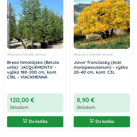
Alejové a listnaté stromy
Alejové a listnaté stromy
Breza himalájska (Betula
Javor francúzsky (Acer
utilis) ´JACQUEMONTII´ -
monspessulanum) - výška
výška 180-200 cm, kont.
20-40 cm, kont. C3L
C18L - VIACKMENNÁ
120,00 €
8,90 €
Skladom
Skladom
Do košíka
Do košíka