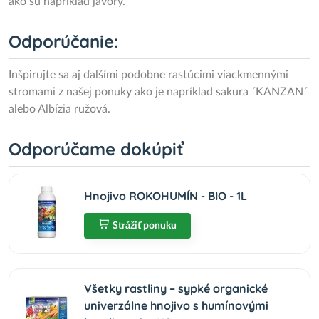
ako sú napríklad javory.
Odporúčanie:
Inšpirujte sa aj ďalšími podobne rastúcimi viackmennými
stromami z našej ponuky ako je napríklad sakura ´KANZAN´
alebo Albízia ružová.
Odporúčame dokúpiť
Hnojivo ROKOHUMÍN - BIO - 1L
Strážiť ponuku
Všetky rastliny – sypké organické
univerzálne hnojivo s humínovými