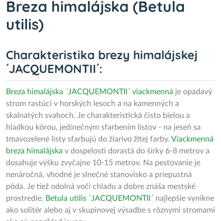
Breza himalájska (Betula
utilis)
Charakteristika brezy himalájskej
´JACQUEMONTII´:
Breza
himalájska ´JACQUEMONTII´ viackmenná
je opadavý
strom rastúci v horských lesoch a na kamenných a
skalnatých svahoch. Je charakteristická čisto bielou a
hladkou kôrou, jedinečným sfarbením listov - na jeseň sa
tmavozelené listy sfarbujú do žiarivo žltej farby.
Viackmenná
breza himalájska
v dospelosti dorastá do šírky 6-8 metrov a
dosahuje výšku zvyčajne 10-15 metrov. Na pestovanie je
nenáročná, vhodné je slnečné stanovisko a priepustná
pôda. Je tiež odolná voči chladu a dobre znáša mestské
prostredie.
Betula utilis ´JACQUEMONTII´
najlepšie vynikne
ako solitér alebo aj v skupinovej výsadbe s rôznymi stromami