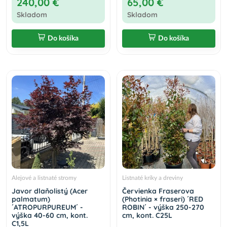
240,00 €
65,00 €
Skladom
Skladom
Do košíka
Do košíka
Alejové a listnaté stromy
Listnaté kríky a dreviny
Javor dlaňolistý (Acer
Červienka Fraserova
palmatum)
(Photinia × fraseri) ´RED
´ATROPURPUREUM´ -
ROBIN´ - výška 250-270
výška 40-60 cm, kont.
cm, kont. C25L
C1,5L