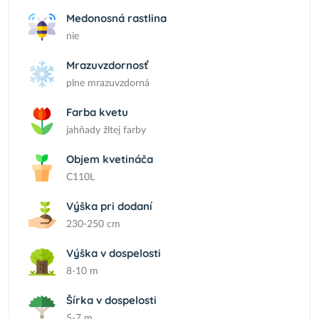
Medonosná rastlina
nie
Mrazuvzdornosť
plne mrazuvzdorná
Farba kvetu
jahňady žltej farby
Objem kvetináča
C110L
Výška pri dodaní
230-250 cm
Výška v dospelosti
8-10 m
Šírka v dospelosti
5-7 m