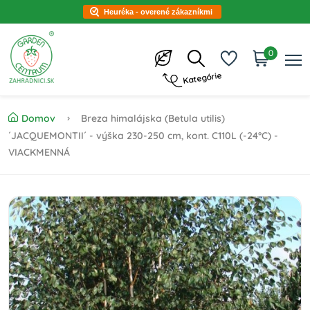
Heuréka - overené zákazníkmi
0
Kategórie
Domov
Breza himalájska (Betula utilis)
´JACQUEMONTII´ - výška 230-250 cm, kont. C110L (-24°C) -
VIACKMENNÁ