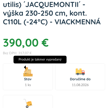
utilis) ´JACQUEMONTII´ -
výška 230-250 cm, kont.
C110L (-24°C) - VIACKMENNÁ
390,00 €
Bez DPH: 317,07 €
Produkt je takmer vypredaný
Stav
Doručíme do
1 ks
11.08.2026