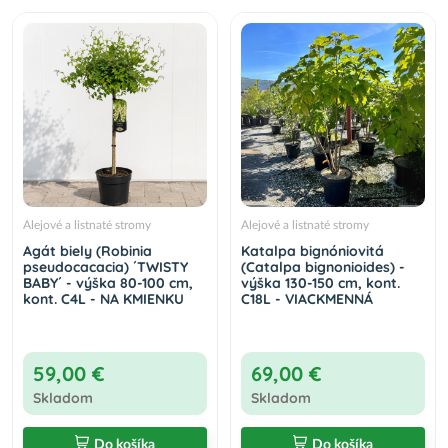
Alejové a listnaté stromy
Alejové a listnaté stromy
Agát biely (Robinia
Katalpa bignóniovitá
pseudocacacia) ´TWISTY
(Catalpa bignonioides) -
BABY´ - výška 80-100 cm,
výška 130-150 cm, kont.
kont. C4L - NA KMIENKU
C18L - VIACKMENNÁ
59,00 €
69,00 €
Skladom
Skladom
Do košíka
Do košíka