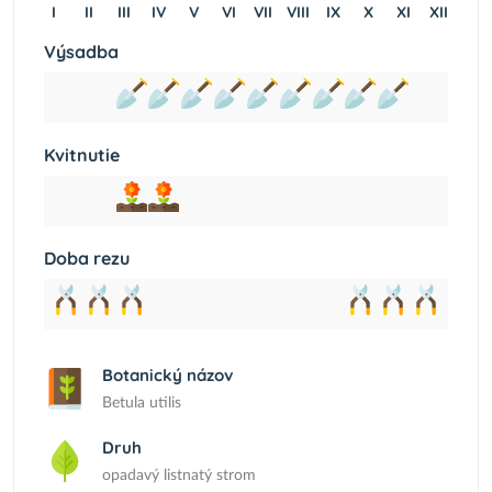
I
II
III
IV
V
VI
VII
VIII
IX
X
XI
XII
Výsadba
Kvitnutie
Doba rezu
Botanický názov
Betula utilis
Druh
opadavý listnatý strom