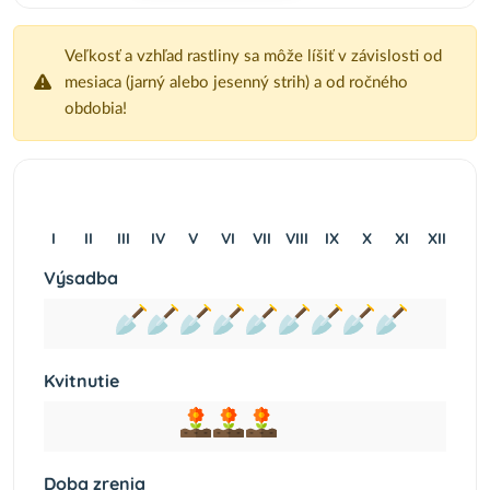
Veľkosť a vzhľad rastliny sa môže líšiť v závislosti od
mesiaca (jarný alebo jesenný strih) a od ročného
obdobia!
I
II
III
IV
V
VI
VII
VIII
IX
X
XI
XII
Výsadba
Kvitnutie
Doba zrenia