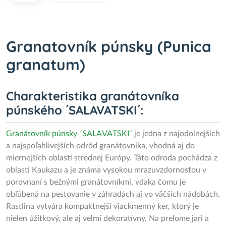
Granatovník púnsky (Punica
granatum)
Charakteristika granátovníka
púnského ´SALAVATSKI´:
Granátovník púnsky ´SALAVATSKI´
je jedna z najodolnejších
a najspoľahlivejších odrôd granátovníka, vhodná aj do
miernejších oblastí strednej Európy. Táto odroda pochádza z
oblasti Kaukazu a je známa vysokou mrazuvzdornosťou v
porovnaní s bežnými granátovníkmi, vďaka čomu je
obľúbená na pestovanie v záhradách aj vo väčších nádobách.
Rastlina vytvára kompaktnejší viackmenný ker, ktorý je
nielen úžitkový, ale aj veľmi dekoratívny. Na prelome jari a