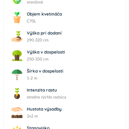
oranžová
Objem kvetináča
C70L
Výška pri dodaní
290-320 cm
Výška v dospelosti
250-350 cm
Šírka v dospelosti
1-2 m
Intenzita rastu
stredne rýchlo rastúca
Hustota výsadby
2x2 m
Stanovisko