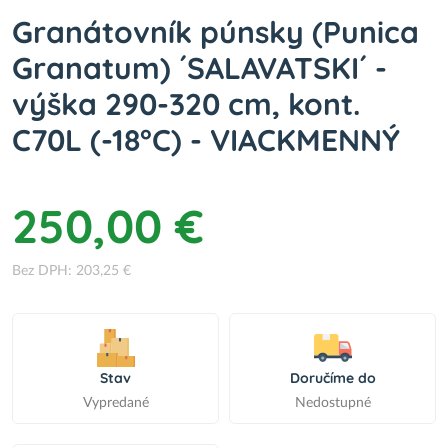
Granátovník púnsky (Punica
Granatum) ´SALAVATSKI´ -
výška 290-320 cm, kont.
C70L (-18°C) - VIACKMENNÝ
250,00 €
Bez DPH: 203,25 €
Stav
Doručíme do
Vypredané
Nedostupné