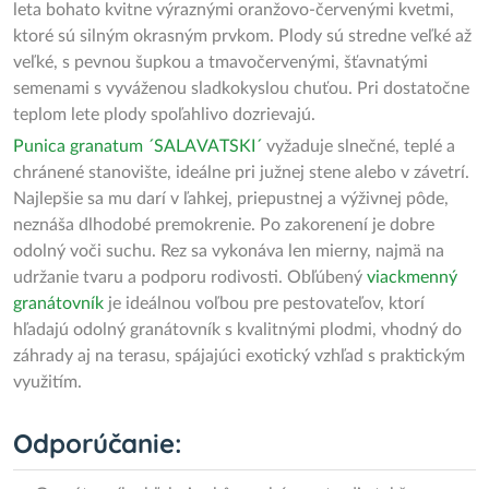
leta bohato kvitne výraznými oranžovo-červenými kvetmi,
ktoré sú silným okrasným prvkom. Plody sú stredne veľké až
veľké, s pevnou šupkou a tmavočervenými, šťavnatými
semenami s vyváženou sladkokyslou chuťou. Pri dostatočne
teplom lete plody spoľahlivo dozrievajú.
Punica granatum ´SALAVATSKI´
vyžaduje slnečné, teplé a
chránené stanovište, ideálne pri južnej stene alebo v závetrí.
Najlepšie sa mu darí v ľahkej, priepustnej a výživnej pôde,
neznáša dlhodobé premokrenie. Po zakorenení je dobre
odolný voči suchu. Rez sa vykonáva len mierny, najmä na
udržanie tvaru a podporu rodivosti. Obľúbený
viackmenný
granátovník
je ideálnou voľbou pre pestovateľov, ktorí
hľadajú odolný granátovník s kvalitnými plodmi, vhodný do
záhrady aj na terasu, spájajúci exotický vzhľad s praktickým
využitím.
Odporúčanie: