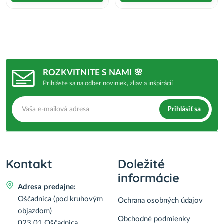
ROZKVITNITE S NAMI 🌸
Prihláste sa na odber noviniek, zliav a inšpirácií
Prihlásiť sa
Kontakt
Doležité
informácie
Adresa predajne:
Oščadnica (pod kruhovým
Ochrana osobných údajov
objazdom)
Obchodné podmienky
023 01 Oščadnica