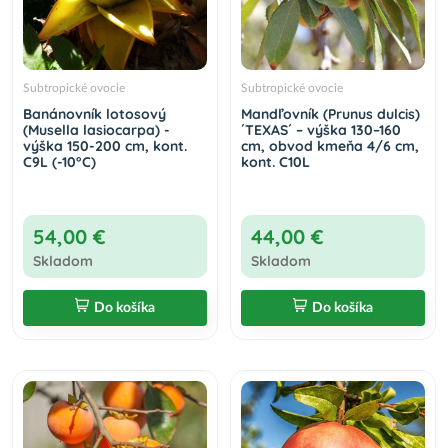
Subtropické ovocie
Subtropické ovocie
Banánovník lotosový
Mandľovník (Prunus dulcis)
(Musella lasiocarpa) -
´TEXAS´ – výška 130–160
výška 150-200 cm, kont.
cm, obvod kmeňa 4/6 cm,
C9L (-10°C)
kont. C10L
54,00 €
44,00 €
Skladom
Skladom
Do košíka
Do košíka