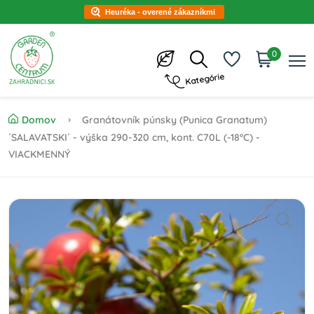
Heuréka - overené zákazníkmi
0
Kategórie
Domov
Granátovník púnsky (Punica Granatum)
´SALAVATSKI´ - výška 290-320 cm, kont. C70L (-18°C) -
VIACKMENNÝ