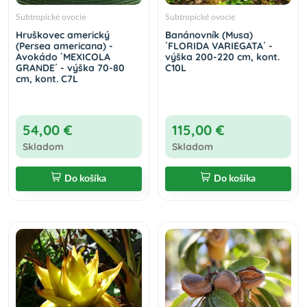
Subtropické ovocie
Subtropické ovocie
Hruškovec americký
Banánovník (Musa)
(Persea americana) -
´FLORIDA VARIEGATA´ -
Avokádo ´MEXICOLA
výška 200-220 cm, kont.
GRANDE´ - výška 70-80
C10L
cm, kont. C7L
54,00 €
115,00 €
Skladom
Skladom
Do košíka
Do košíka