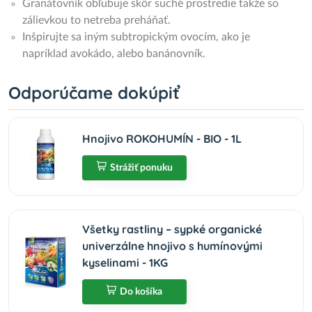
Granátovník obľubuje skôr suché prostredie takže so
zálievkou to netreba preháňať.
Inšpirujte sa iným subtropickým ovocím, ako je
napríklad avokádo, alebo banánovník.
Odporúčame dokúpiť
Hnojivo ROKOHUMÍN - BIO - 1L
Strážiť ponuku
Všetky rastliny – sypké organické
univerzálne hnojivo s humínovými
kyselinami - 1KG
Do košíka