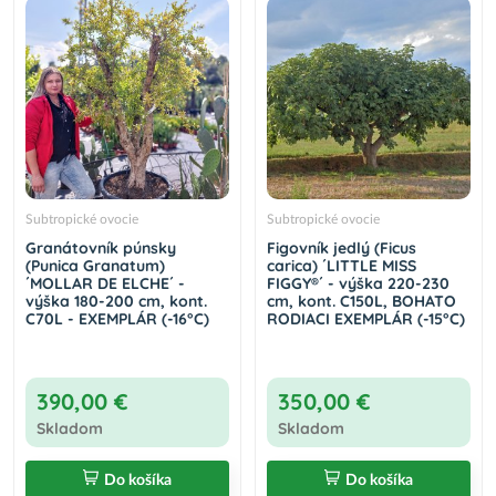
Subtropické ovocie
Subtropické ovocie
Granátovník púnsky
Figovník jedlý (Ficus
(Punica Granatum)
carica) ´LITTLE MISS
´MOLLAR DE ELCHE´ -
FIGGY®´ - výška 220-230
výška 180-200 cm, kont.
cm, kont. C150L, BOHATO
C70L - EXEMPLÁR (-16°C)
RODIACI EXEMPLÁR (-15°C)
390,00 €
350,00 €
Skladom
Skladom
Do košíka
Do košíka