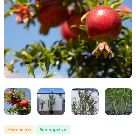
Medonosná
samoopelivá