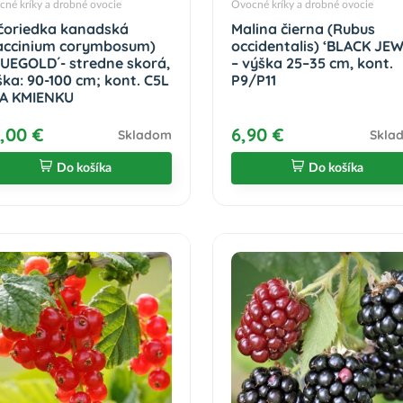
né kríky a drobné ovocie
Ovocné kríky a drobné ovocie
čoriedka kanadská
Malina čierna (Rubus
accinium corymbosum)
occidentalis) ‘BLACK JEW
LUEGOLD´- stredne skorá,
– výška 25–35 cm, kont.
ška: 90-100 cm; kont. C5L
P9/P11
NA KMIENKU
,00 €
6,90 €
Skladom
Skla
Do košíka
Do košíka