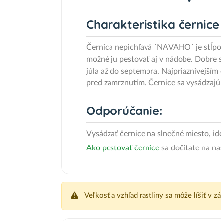
Charakteristika černic
Černica nepichľavá ´NAVAHO´ je stĺpovi
možné ju pestovať aj v nádobe. Dobre s
júla až do septembra. Najpriaznivejším
pred zamrznutím. Černice sa vysádzajú 
Odporúčanie:
Vysádzať černice na slnečné miesto, ide
Ako pestovať černice
sa dočítate na n
Veľkosť a vzhľad rastliny sa môže líšiť v z