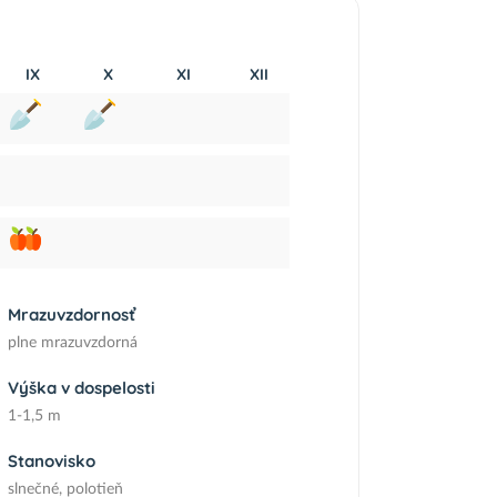
IX
X
XI
XII
Mrazuvzdornosť
plne mrazuvzdorná
Výška v dospelosti
1-1,5 m
Stanovisko
slnečné, polotieň