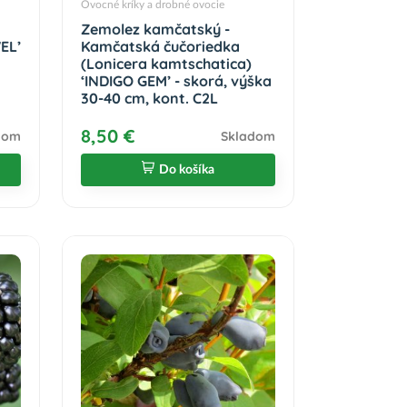
Ovocné kríky a drobné ovocie
Zemolez kamčatský -
EL’
Kamčatská čučoriedka
(Lonicera kamtschatica)
‘INDIGO GEM’ - skorá, výška
30-40 cm, kont. C2L
8,50 €
dom
Skladom
Do košíka