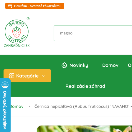
Heuréka - overené zákazníkmi
Novinky
Domov
O
Kategórie
Realizácie záhrad
Domov
Černica nepichľavá (Rubus fruticosus) ´NAVAHO´ -