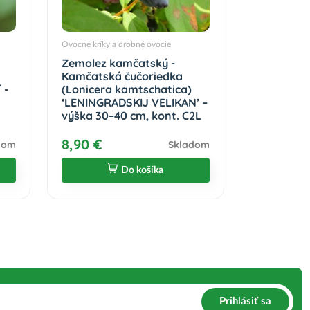
Ovocné kríky a drobné ovocie
Zemolez kamčatský -
Kamčatská čučoriedka
 -
(Lonicera kamtschatica)
‘LENINGRADSKIJ VELIKAN’ –
výška 30–40 cm, kont. C2L
8,90 €
dom
Skladom
Do košíka
Prihlásiť sa