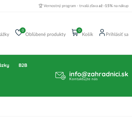
🏆 Vernostný program - trvalá zľava
až -15%
na nákup
0
0
ážky
Obľúbené produkty
Košík
Prihlásiť sa
ázky
B2B
info@zahradnici.sk
Kontaktujte nás