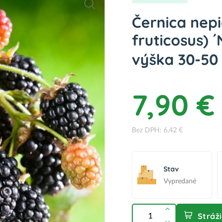
Černica nep
fruticosus) 
výška 30-50
7,90 €
Bez DPH: 6,42 €
Stav
Vypredané
Stráž