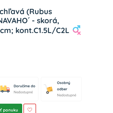
ichľavá (Rubus
´NAVAHO´ - skorá,
 cm; kont.C1.5L/C2L
Osobný
Doručíme do
odber
Nedostupné
Nedostupné
iť ponuku