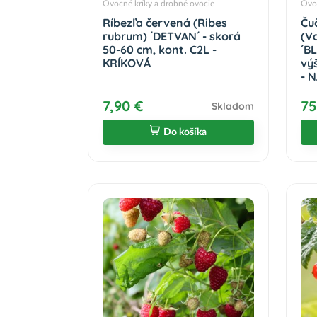
Ovocné kríky a drobné ovocie
Ovoc
Ríbezľa červená (Ribes
Ču
rubrum) ´DETVAN´ - skorá
(V
50-60 cm, kont. C2L -
´B
KRÍKOVÁ
vý
- 
7,90 €
75
Skladom
Do košíka