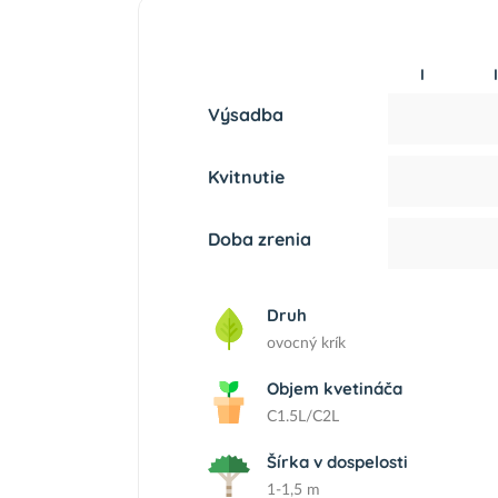
I
I
Výsadba
Kvitnutie
Doba zrenia
Druh
ovocný krík
Objem kvetináča
C1.5L/C2L
Šírka v dospelosti
1-1,5 m