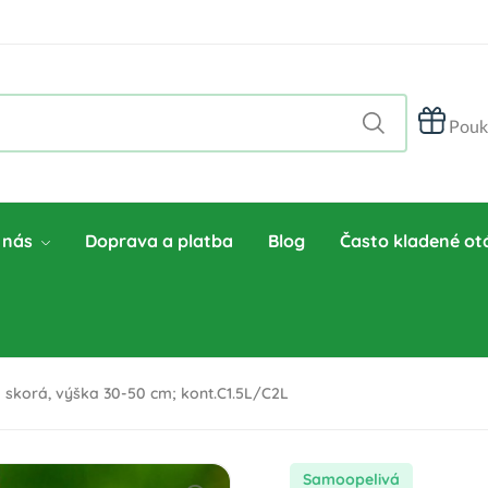
Pouk
 nás
Doprava a platba
Blog
Často kladené ot
 skorá, výška 30-50 cm; kont.C1.5L/C2L
samoopelivá