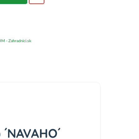
- Zahradnici.sk
us) ´NAVAHO´