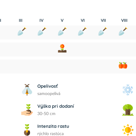
I
III
IV
V
VI
VII
VIII
Opelivosť
samoopelivá
Výška pri dodaní
30-50 cm
Intenzita rastu
rýchlo rastúca