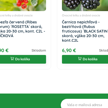
né kríky a drobné ovocie
Ovocné kríky a drobné ovocie
bezľa červená (Ribes
Černica nepichľavá -
brum) ´ROSETTA´ skorá,
beztŕňová (Rubus
ška 20-30 cm, kont. C2L -
fruticosus) ´BLACK SATIN´
ÍČKOVÁ
skorá, výška 20-30 cm,
kont.C2L
90 €
6,90 €
Skladom
Skla
Do košíka
Do košíka