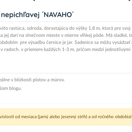
e nepichľavej ´NAVAHO´
to rastúca, odroda, dorastajúca do výšky 1,8 m, ktorá pre svoj r
a jej darí na slnečnom mieste v mierne vlhkej pôde. Má sladké, 
 obdobím pre výsadbu černice je jar. Sadenice sa môžu vysádzať a
v radoch, v priemere každých 1-3 m, pričom medzi jednotlivými r
álne v blízkosti plotov a múrov.
ašom blogu.
ávislosti od mesiaca (jarný alebo jesenný strih) a od ročného obdobia!