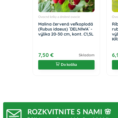
Ovocné kríky a drobné ovocie
Ovoc
Malina červená veľkoplodá
Rí
(Rubus idaeus) ´DELNIWA´ -
ru
výška 20-30 cm, kont. C1,5L
vý
KR
7,50 €
6,
Skladom
Do košíka
ROZKVITNITE S NAMI 🌸