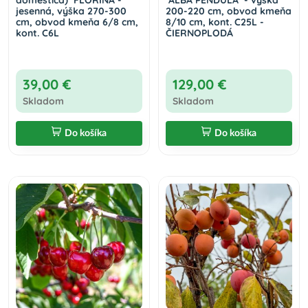
domestica) ´FLORINA´-
´ALBA PENDULA´ - výška
jesenná, výška 270-300
200-220 cm, obvod kmeňa
cm, obvod kmeňa 6/8 cm,
8/10 cm, kont. C25L -
kont. C6L
ČIERNOPLODÁ
39,00 €
129,00 €
Skladom
Skladom
Do košíka
Do košíka