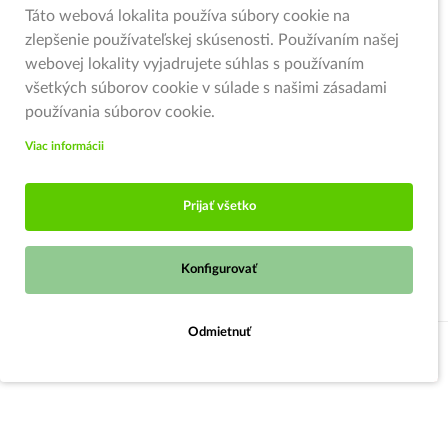
Táto webová lokalita používa súbory cookie na
zlepšenie používateľskej skúsenosti. Používaním našej
webovej lokality vyjadrujete súhlas s používaním
všetkých súborov cookie v súlade s našimi zásadami
používania súborov cookie.
Viac informácii
Prijať všetko
Konfigurovať
Odmietnuť
Strážiť ponuku
© 2026,
Zahradnici.sk
- Garden centrum Oščadnica (pod kruhovým
objazdom)