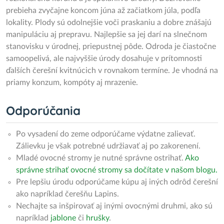
prebieha zvyčajne koncom júna až začiatkom júla, podľa
lokality. Plody sú odolnejšie voči praskaniu a dobre znášajú
manipuláciu aj prepravu. Najlepšie sa jej darí na slnečnom
stanovisku v úrodnej, priepustnej pôde. Odroda je čiastočne
samoopelivá, ale najvyššie úrody dosahuje v prítomnosti
ďalších čerešní kvitnúcich v rovnakom termíne. Je vhodná na
priamy konzum, kompóty aj mrazenie.
Odporúčania
Po vysadení do zeme odporúčame výdatne zalievať.
Zálievku je však potrebné udržiavať aj po zakorenení.
Mladé ovocné stromy je nutné správne ostrihať.
Ako
správne strihať ovocné stromy sa dočítate v našom blogu.
Pre lepšiu úrodu odporúčame kúpu aj iných odrôd čerešní
ako napríklad čerešňu Lapins.
Nechajte sa inšpirovať aj inými ovocnými druhmi, ako sú
napríklad
jablone
či
hrušky
.