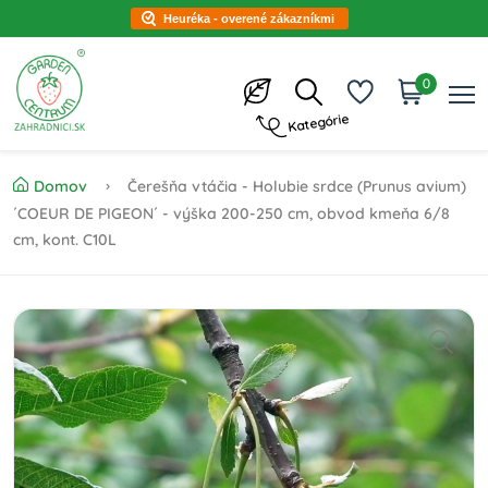
Heuréka - overené zákazníkmi
0
Kategórie
Domov
Čerešňa vtáčia - Holubie srdce (Prunus avium)
´COEUR DE PIGEON´ - výška 200-250 cm, obvod kmeňa 6/8
cm, kont. C10L