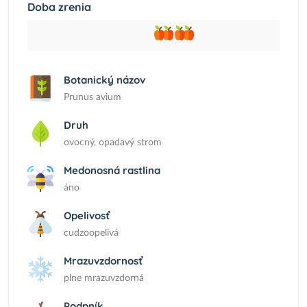
Doba zrenia
Botanický názov
Prunus avium
Druh
ovocný, opadavý strom
Medonosná rastlina
áno
Opelivosť
cudzoopelivá
Mrazuvzdornosť
plne mrazuvzdorná
Podpník