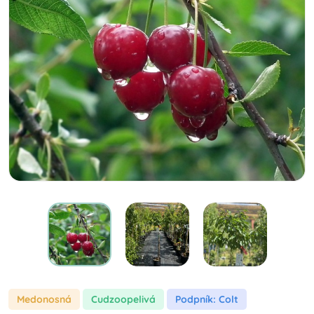
Medonosná
cudzoopelivá
Podpník: Colt