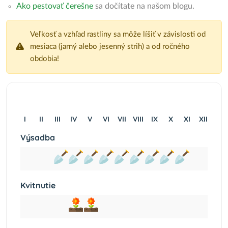
Ako pestovať čerešne
sa dočítate na našom blogu.
Veľkosť a vzhľad rastliny sa môže líšiť v závislosti od
mesiaca (jarný alebo jesenný strih) a od ročného
obdobia!
I
II
III
IV
V
VI
VII
VIII
IX
X
XI
XII
Výsadba
Kvitnutie