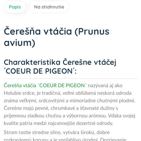
Popis
Na stiahnutie
Čerešňa vtáčia (Prunus
avium)
Charakteristika Čerešne vtáčej
´COEUR DE PIGEON´:
Čerešňa
vtáčia ´COEUR DE PIGEON´
nazývaná aj ako
Holubie srdce, je tradičná, veľmi obľúbená neskorá odroda
známa veľkými, srdcovitými a mimoriadne chutnými plodmi.
Čerešne majú pevné, chrumkavé a šťavnaté dužiny s
príjemnou sladkou chuťou a výbornou arómou. Vďaka svojej
kvalite patria medzi najcennejšie dezertné odrody.
Strom rastie stredne silno, vytvára širokú, dobre
rozkonárenú korunu a je spoľahlivo úrodný. Dozrievanie