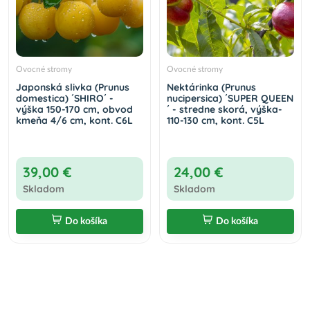
Ovocné stromy
Ovocné stromy
Japonská slivka (Prunus
Nektárinka (Prunus
domestica) ´SHIRO´ -
nucipersica) ´SUPER QUEEN
výška 150-170 cm, obvod
´ - stredne skorá, výška-
kmeňa 4/6 cm, kont. C6L
110-130 cm, kont. C5L
39,00 €
24,00 €
Skladom
Skladom
Do košíka
Do košíka