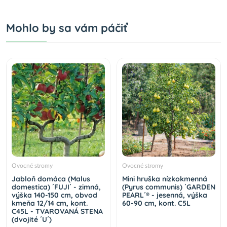
Mohlo by sa vám páčiť
Ovocné stromy
Ovocné stromy
Jabloň domáca (Malus
Mini hruška nízkokmenná
domestica) ´FUJI´ - zimná,
(Pyrus communis) ´GARDEN
výška 140-150 cm, obvod
PEARL´® - jesenná, výška
kmeňa 12/14 cm, kont.
60-90 cm, kont. C5L
C45L - TVAROVANÁ STENA
(dvojité ´U´)