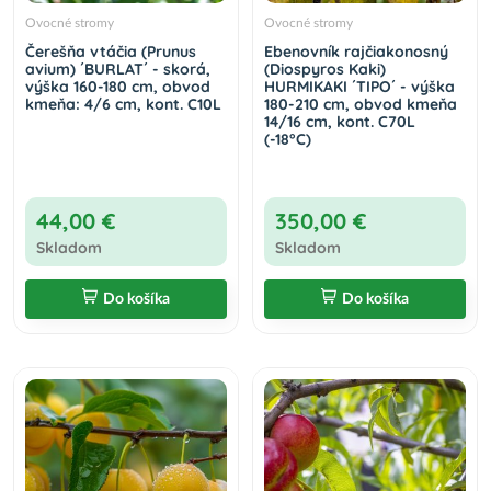
Ovocné stromy
Ovocné stromy
Čerešňa vtáčia (Prunus
Ebenovník rajčiakonosný
avium) ´BURLAT´ - skorá,
(Diospyros Kaki)
výška 160-180 cm, obvod
HURMIKAKI ´TIPO´ - výška
kmeňa: 4/6 cm, kont. C10L
180-210 cm, obvod kmeňa
14/16 cm, kont. C70L
(-18°C)
44,00 €
350,00 €
Skladom
Skladom
Do košíka
Do košíka