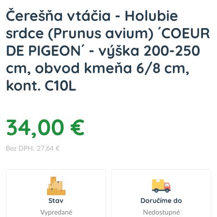
Čerešňa vtáčia - Holubie
srdce (Prunus avium) ´COEUR
DE PIGEON´ - výška 200-250
cm, obvod kmeňa 6/8 cm,
kont. C10L
34,00 €
Bez DPH: 27,64 €
Stav
Doručíme do
Vypredané
Nedostupné