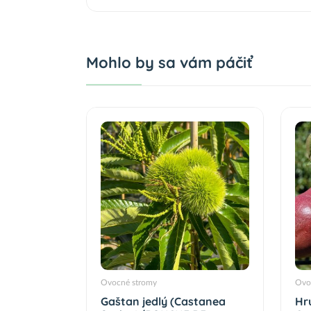
Mohlo by sa vám páčiť
Ovocné stromy
Ovo
Gaštan jedlý (Castanea
Hr