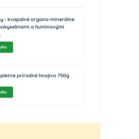
y - kvapalné organo-minerálne
nokyselinami a huminovými
L
nuku
pletne prírodné hnojivo 750g
nuku