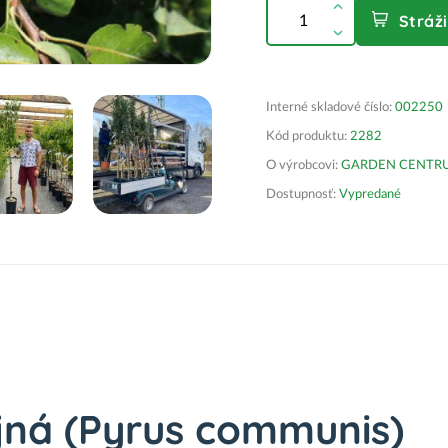
Stráž
Interné skladové číslo:
002250
Kód produktu:
2282
O výrobcovi:
GARDEN CENTRUM 
Dostupnosť:
Vypredané
jná (Pyrus communis)