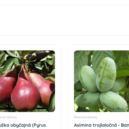
cné stromy
Ovocné stromy
uška obyčajná (Pyrus
Asimina trojlaločná - Ba