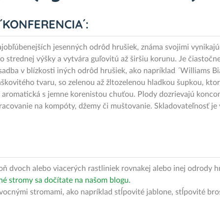
 ´KONFERENCIA´:
ajobľúbenejších jesenných odrôd hrušiek, známa svojimi vynikaj
strednej výšky a vytvára guľovitú až širšiu korunu. Je čiastočne
sadba v blízkosti iných odrôd hrušiek, ako napríklad ´Williams 
ľaškovitého tvaru, so zelenou až žltozelenou hladkou šupkou, kt
ľmi aromatická s jemne korenistou chuťou. Plody dozrievajú konc
acovanie na kompóty, džemy či muštovanie. Skladovateľnosť je v
ň dvoch alebo viacerých rastliniek rovnakej alebo inej odrody h
né stromy sa dočítate na našom blogu.
vocnými stromami, ako napríklad stĺpovité jablone, stĺpovité bro