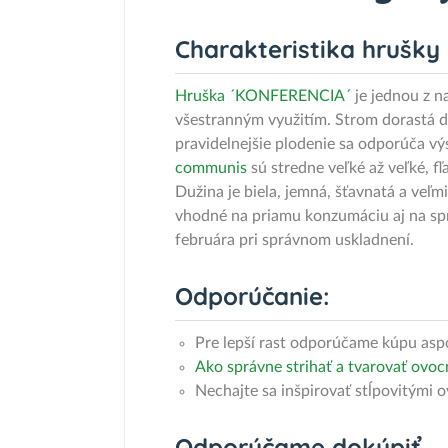
Charakteristika hrušky
Hruška ´KONFERENCIA´
je jednou z n
všestranným využitím. Strom dorastá do 
pravidelnejšie plodenie sa odporúča vý
communis
sú stredne veľké až veľké, f
Dužina je biela, jemná, šťavnatá a ve
vhodné na priamu konzumáciu aj na spr
februára pri správnom uskladnení.
Odporúčanie:
Pre lepší rast odporúčame kúpu aspo
Ako správne strihať a tvarovať ovoc
Nechajte sa inšpirovať stĺpovitými o
Odporúčame dokúpiť