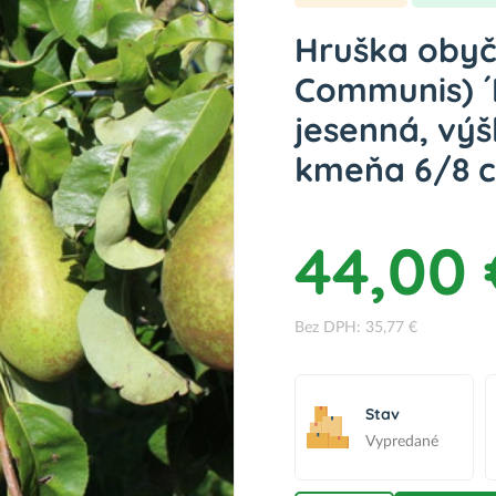
Hruška obyč
Communis) ´
jesenná, vý
kmeňa 6/8 c
44,00 
Bez DPH: 35,77 €
Stav
Vypredané