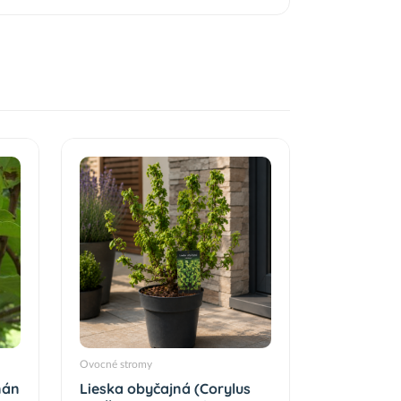
Ovocné stromy
nán
Lieska obyčajná (Corylus