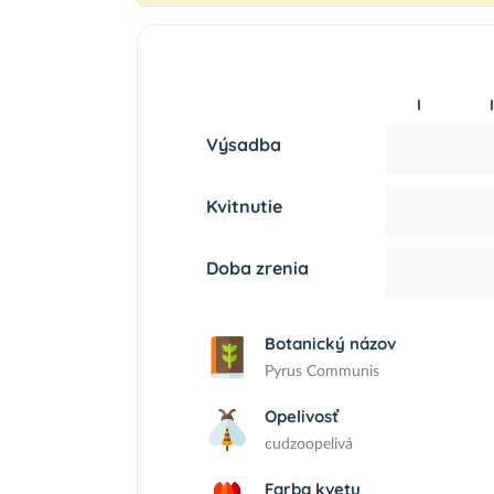
I
I
Výsadba
Kvitnutie
Doba zrenia
Botanický názov
Pyrus Communis
Opelivosť
cudzoopelivá
Farba kvetu