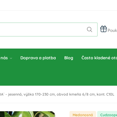
Pouk
 nás
Doprava a platba
Blog
Často kladené ot
´ - jesenná, výška 170-230 cm, obvod kmeňa 6/8 cm, kont. C10L
Medonosná
cudzoop