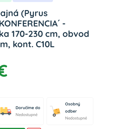
ajná (Pyrus
KONFERENCIA´ -
ška 170-230 cm, obvod
m, kont. C10L
€
Osobný
Doručíme do
odber
Nedostupné
Nedostupné