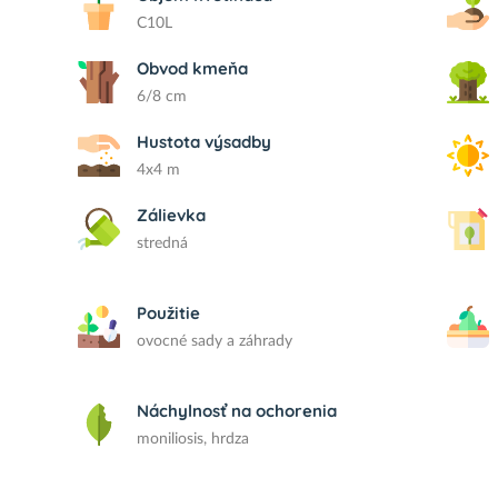
C10L
Obvod kmeňa
6/8 cm
Hustota výsadby
4x4 m
Zálievka
stredná
Použitie
ovocné sady a záhrady
Náchylnosť na ochorenia
moniliosis, hrdza