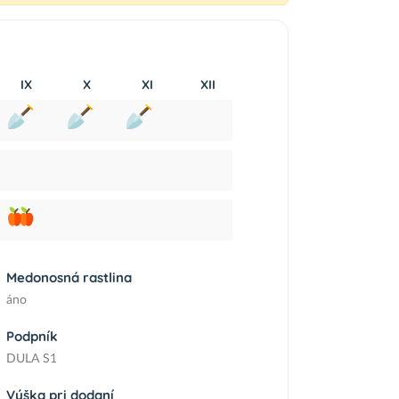
IX
X
XI
XII
Medonosná rastlina
áno
Podpník
DULA S1
Výška pri dodaní