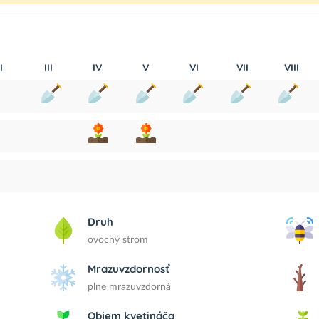
I
III
IV
V
VI
VII
VIII
Druh
ovocný strom
Mrazuvzdornosť
plne mrazuvzdorná
Objem kvetináča