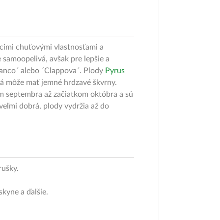
úcimi chuťovými vlastnosťami a
 samoopelivá, avšak pre lepšie a
Bianco´ alebo ´Clappova´. Plody
Pyrus
orá môže mať jemné hrdzavé škvrny.
om septembra až začiatkom októbra a sú
eľmi dobrá, plody vydržia až do
rušky.
skyne a ďalšie.