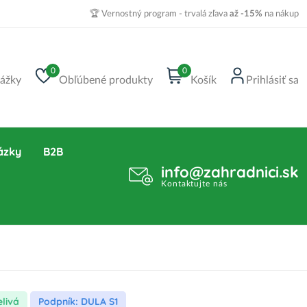
🏆 Vernostný program - trvalá zľava
až -15%
na nákup
0
0
ážky
Obľúbené produkty
Košík
Prihlásiť sa
ázky
B2B
info@zahradnici.sk
Kontaktujte nás
elivá
Podpník: DULA S1