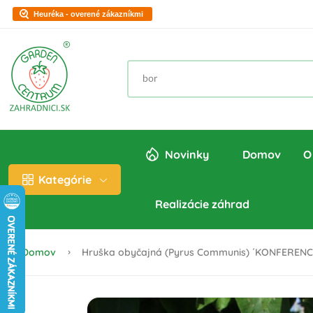
Heuréka - overené zákazníkmi
Novinky
Domov
O
Kategórie
Realizácie záhrad
Domov
Hruška obyčajná (Pyrus Communis) ´KONFERENCIA