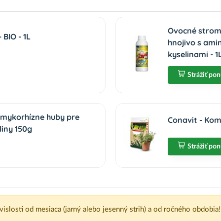
Ovocné strom
BIO - 1L
hnojivo s ami
kyselinami - 1
Strážiť po
 mykorhízne huby pre
Conavit - Kom
liny 150g
Strážiť po
ávislosti od mesiaca (jarný alebo jesenný strih) a od ročného obdobia!