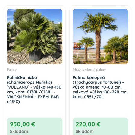
Palmy
Mrazuvzdorné palmy
Palmička nízka
Palma konopná
(Chamaerops Humilis)
(Trachycarpus fortunei) –
´VULCANO´ - výška 140-150
výška kmeňa 70–80 cm,
cm, kont. C130L/C160L -
celková výška 180–220 cm,
VIACKMENNÁ - EXEMLPÁR
kont. C35L/70L
(-15°C)
950,00 €
220,00 €
Skladom
Skladom