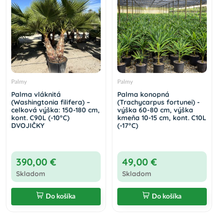
Palmy
Palmy
Palma vláknitá
Palma konopná
(Washingtonia filifera) –
(Trachycarpus fortunei) -
celková výška: 150-180 cm,
výška 60-80 cm, výška
kont. C90L (-10°C)
kmeňa 10-15 cm, kont. C10L
DVOJIČKY
(-17°C)
390,00 €
49,00 €
Skladom
Skladom
Do košíka
Do košíka