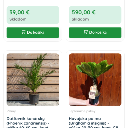
39,00 €
590,00 €
Skladom
Skladom
Do košíka
Do košíka
Palmy
Teplomilné palmy
Datľovník kanársky
Havajská palma
(Phoenix canariensis) -
(Brighamia insignis) -
výška 40-60 cm, kont.
výška 20-30 cm, kont. C1L