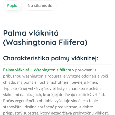
Popis
Na stiahnutie
Palma vláknitá
(Washingtonia Filifera)
Charakteristika palmy vláknitej:
Palma vláknitá – Washingtonia filifera
v porovnaní s
príbuznou washingtonia robusta je výrazne odolnejšia voči
chladu, má pomalší rast a mohutnejší, pevnejší kmeň.
Typické sú jej veľké vejárovité listy s charakteristickými
vláknami na okrajoch, ktoré jej dodávajú exotický vzhľad.
Počas vegetačného obdobia vyžaduje slnečné a teplé
stanovište, ideálne chránené pred vetrom, a dobre
priepustný substrát, ktorý nezadržiava prebytočnú vlhkosť.