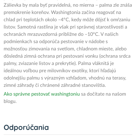
Zálievka by mala byť pravidelná, no mierna – palma zle znáša
premokrenie koreňov. Washingtonia začína reagovať na
chlad pri teplotách okolo –4°C, kedy môže dôjsť k omŕzaniu
listov. Samotná rastlina je však pri správnej starostlivosti a
ochranách mrazuvzdorná približne do –10°C. V našich
podmienkach sa odporúča pestovanie v nádobe s
možnosťou zimovania na svetlom, chladnom mieste, alebo
dôsledná zimná ochrana pri pestovaní vonku (ochrana srdca
palmy, zviazanie listov a prekrytie). Palma vláknitá je
ideálnou voľbou pre milovníkov exotiky, ktorí hľadajú
odolnejšiu palmu s výrazným vzhľadom, vhodnú na terasy,
zimné záhrady či chránené záhradné stanovištia.
Ako správne pestovať washingtoniu
sa dočítate na našom
blogu.
Odporúčania