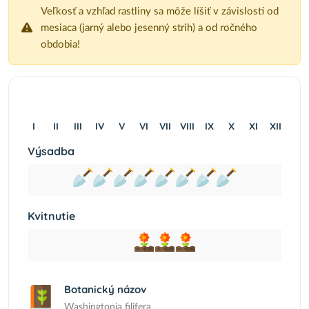
Veľkosť a vzhľad rastliny sa môže líšiť v závislosti od
mesiaca (jarný alebo jesenný strih) a od ročného
obdobia!
I
II
III
IV
V
VI
VII
VIII
IX
X
XI
XII
Výsadba
Kvitnutie
Botanický názov
Washingtonia filifera