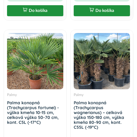
Do košíka
Do košíka
Palmy
Palmy
Palma konopná
Palma konopná
(Trachycarpus fortunei) -
(Trachycarpus
výška kmeňa 10-15 cm,
wagnerianus) – celková
celková výška 50-70 cm,
výška 150-180 cm, výška
kont. C5L (-17°C)
kmeňa 80-90 cm, kont.
C55L (-19°C)