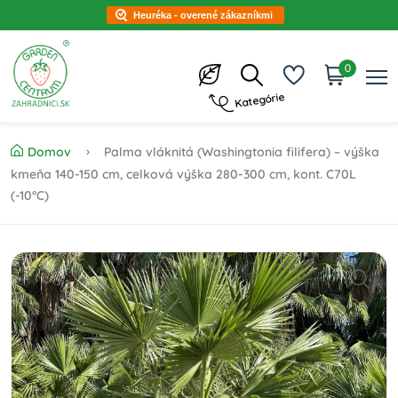
Heuréka - overené zákazníkmi
0
Kategórie
Domov
Palma vláknitá (Washingtonia filifera) – výška
kmeňa 140-150 cm, celková výška 280-300 cm, kont. C70L
(-10°C)