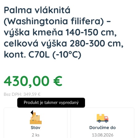
Palma vláknitá
(Washingtonia filifera) –
výška kmeňa 140-150 cm,
celková výška 280-300 cm,
kont. C70L (-10°C)
430,00 €
Bez DPH: 349,59 €
Produkt je takmer vypredaný
Stav
Doručíme do
2 ks
13.08.2026