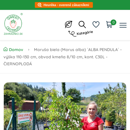
Heuréka - overené zákazníkmi
0
Kategórie
Domov
Moruša biela (Morus alba) ´ALBA PENDULA´ -
výška 110-130 cm, obvod kmeňa 8/10 cm, kont. C30L -
ČIERNOPLODÁ