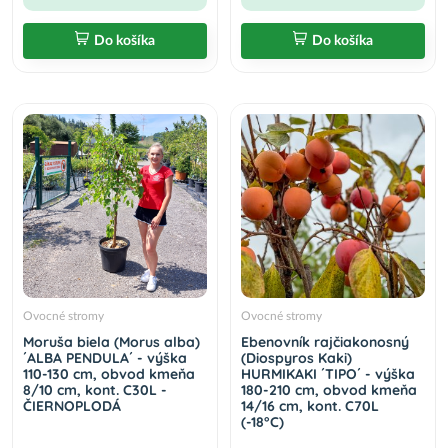
Do košíka
Do košíka
Ovocné stromy
Ovocné stromy
Moruša biela (Morus alba)
Ebenovník rajčiakonosný
´ALBA PENDULA´ - výška
(Diospyros Kaki)
110-130 cm, obvod kmeňa
HURMIKAKI ´TIPO´ - výška
8/10 cm, kont. C30L -
180-210 cm, obvod kmeňa
ČIERNOPLODÁ
14/16 cm, kont. C70L
(-18°C)