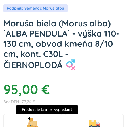
Podpník: Semenáč Morus alba
Moruša biela (Morus alba)
´ALBA PENDULA´ - výška 110-
130 cm, obvod kmeňa 8/10
cm, kont. C30L -
ČIERNOPLODÁ
95,00 €
Bez DPH: 77,24 €
Produkt je takmer vypredaný