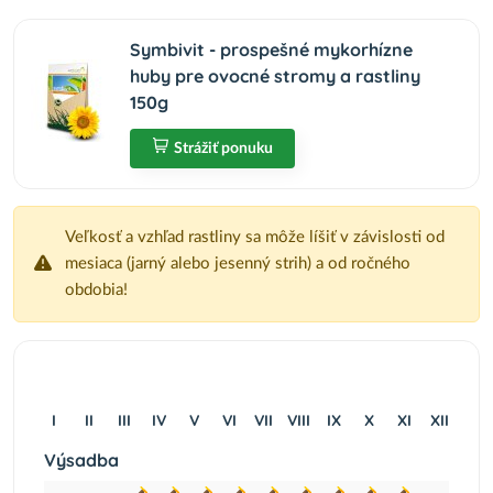
Symbivit - prospešné mykorhízne
huby pre ovocné stromy a rastliny
150g
Strážiť ponuku
Veľkosť a vzhľad rastliny sa môže líšiť v závislosti od
mesiaca (jarný alebo jesenný strih) a od ročného
obdobia!
I
II
III
IV
V
VI
VII
VIII
IX
X
XI
XII
Výsadba