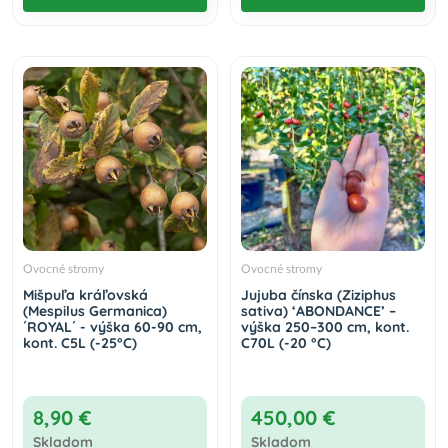
Ovocné stromy
Ovocné stromy
Mišpuľa kráľovská
Jujuba čínska (Ziziphus
(Mespilus Germanica)
sativa) ‘ABONDANCE’ –
´ROYAL´ - výška 60-90 cm,
výška 250–300 cm, kont.
kont. C5L (-25°C)
C70L (-20 °C)
8,90 €
450,00 €
Skladom
Skladom