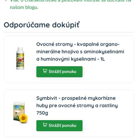
Viac o charakteristike a pestovaní moruše sa dočítate na
našom blogu.
Odporúčame dokúpiť
Ovocné stromy - kvapalné organo-
minerálne hnojivo s aminokyselinami
a huminovými kyselinami - 1L
Strážiť ponuku
Symbivit - prospešné mykorhízne
huby pre ovocné stromy a rastliny
750g
Strážiť ponuku