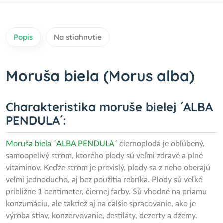
Popis
Na stiahnutie
Moruša biela (Morus alba)
Charakteristika moruše bielej ´ALBA
PENDULA´:
Moruša biela ´ALBA PENDULA´
čiernoplodá je obľúbený,
samoopelivý strom, ktorého plody sú veľmi zdravé a plné
vitamínov. Keďže strom je previslý, plody sa z neho oberajú
veľmi jednoducho, aj bez použitia rebríka. Plody sú veľké
približne 1 centimeter, čiernej farby. Sú vhodné na priamu
konzumáciu, ale taktiež aj na ďalšie spracovanie, ako je
výroba štiav, konzervovanie, destiláty, dezerty a džemy.