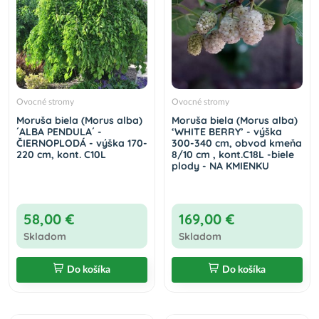
Ovocné stromy
Ovocné stromy
Moruša biela (Morus alba)
Moruša biela (Morus alba)
´ALBA PENDULA´ -
‘WHITE BERRY’ - výška
ČIERNOPLODÁ - výška 170-
300-340 cm, obvod kmeňa
220 cm, kont. C10L
8/10 cm , kont.C18L -biele
plody - NA KMIENKU
58,00 €
169,00 €
Skladom
Skladom
Do košíka
Do košíka