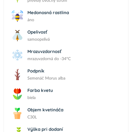
previslý ovocný strom
Medonosná rastlina
áno
Opelivosť
samoopelivá
Mrazuvzdornosť
mrazuvzdorná do -34°C
Podpník
Semenáč Morus alba
Farba kvetu
biela
Objem kvetináča
C30L
Výška pri dodaní