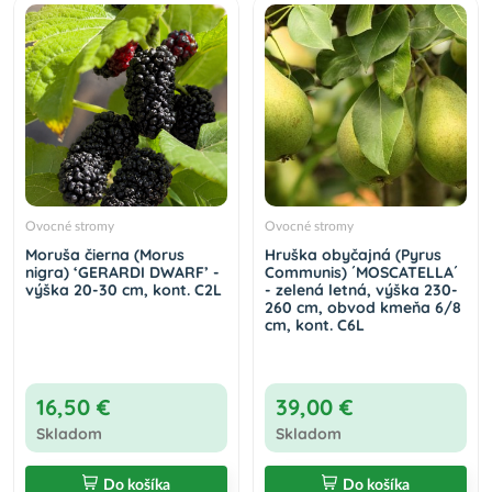
Ovocné stromy
Ovocné stromy
Moruša čierna (Morus
Hruška obyčajná (Pyrus
nigra) ‘GERARDI DWARF’ -
Communis) ´MOSCATELLA´
výška 20-30 cm, kont. C2L
- zelená letná, výška 230-
260 cm, obvod kmeňa 6/8
cm, kont. C6L
16,50 €
39,00 €
Skladom
Skladom
Do košíka
Do košíka