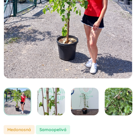
Medonosná
samoopelivá