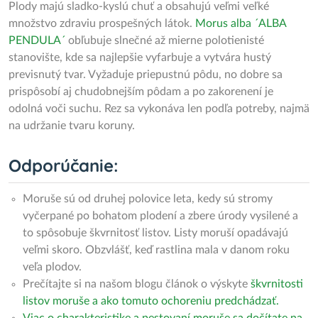
Plody majú sladko-kyslú chuť a obsahujú veľmi veľké
množstvo zdraviu prospešných látok.
Morus alba ´ALBA
PENDULA´
obľubuje slnečné až mierne polotienisté
stanovište, kde sa najlepšie vyfarbuje a vytvára hustý
previsnutý tvar. Vyžaduje priepustnú pôdu, no dobre sa
prispôsobí aj chudobnejším pôdam a po zakorenení je
odolná voči suchu. Rez sa vykonáva len podľa potreby, najmä
na udržanie tvaru koruny.
Odporúčanie:
Moruše sú od druhej polovice leta, kedy sú stromy
vyčerpané po bohatom plodení a zbere úrody vysilené a
to spôsobuje škvrnitosť listov. Listy moruší opadávajú
veľmi skoro. Obzvlášť, keď rastlina mala v danom roku
veľa plodov.
Prečítajte si na našom blogu článok o výskyte
škvrnitosti
listov moruše a ako tomuto ochoreniu predchádzať.