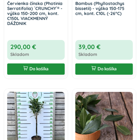
Červienka čínska (Photinia
Bambus (Phyllostachys
Serratifolia) ´CRUNCHY´® -
bissetii) - výška 150-175
výška 150-200 cm, kont.
cm, kont. C10L (-26°C)
C150L VIACKMENNÝ
DÁŽDNIK
290,00 €
39,00 €
Skladom
Skladom
Do košíka
Do košíka