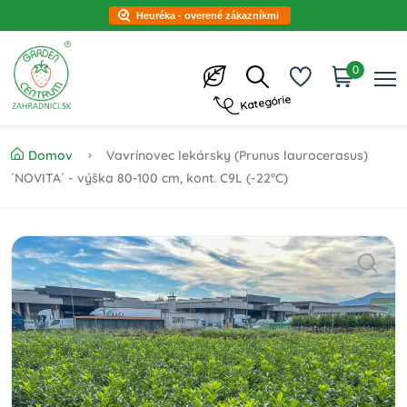
Heuréka - overené zákazníkmi
0
Kategórie
Domov
Vavrínovec lekársky (Prunus laurocerasus)
´NOVITA´ - výška 80-100 cm, kont. C9L (-22°C)