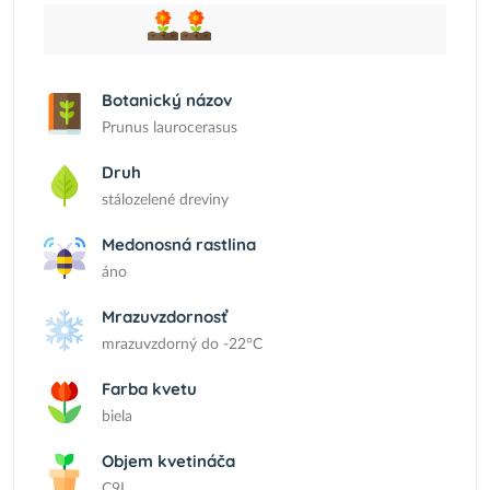
Botanický názov
Prunus laurocerasus
Druh
stálozelené dreviny
Medonosná rastlina
áno
Mrazuvzdornosť
mrazuvzdorný do -22°C
Farba kvetu
biela
Objem kvetináča
C9L