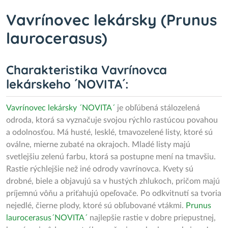
Vavrínovec lekársky (Prunus
laurocerasus)
Charakteristika Vavrínovca
lekárskeho ´NOVITA´:
Vavrínovec lekársky ´NOVITA´
je obľúbená stálozelená
odroda, ktorá sa vyznačuje svojou rýchlo rastúcou povahou
a odolnosťou. Má husté, lesklé, tmavozelené listy, ktoré sú
oválne, mierne zubaté na okrajoch. Mladé listy majú
svetlejšiu zelenú farbu, ktorá sa postupne mení na tmavšiu.
Rastie rýchlejšie než iné odrody vavrínovca. Kvety sú
drobné, biele a objavujú sa v hustých zhlukoch, pričom majú
príjemnú vôňu a priťahujú opeľovače. Po odkvitnutí sa tvoria
nejedlé, čierne plody, ktoré sú obľubované vtákmi.
Prunus
laurocerasus´NOVITA´
najlepšie rastie v dobre priepustnej,