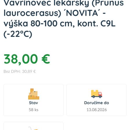
Vavrínovec lekársky (Prunus
laurocerasus) ´NOVITA´ -
výška 80-100 cm, kont. C9L
(-22°C)
38,00 €
Bez DPH: 30,89 €
Stav
Doručíme do
58 ks
13.08.2026