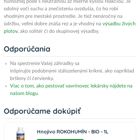
humóznej pôde s neutrálnou až mierne kyslou reakciou. Je
odolný voči suchu a znečisteniu ovzdušia, čo ho robí
vhodným pre mestské prostredie. Je tiež nenáročný na
údržbu, veľmi dobre znáša rez a je vhodný na
výsadbu živých
plotov,
ako solitér či do skupinovej výsadby.
Odporúčania
Na spestrenie Vašej záhradky sa
inšpirujte podobnými stálozelenými kríkmi, ako napríklad
bršleny či červienky.
Viac o tom, ako pestovať vavrínovec lekársky nájdete na
našom blogu.
Odporúčame dokúpiť
Hnojivo ROKOHUMÍN - BIO - 1L