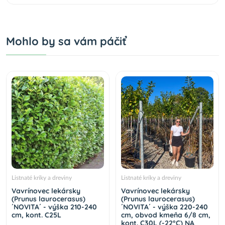
Mohlo by sa vám páčiť
Listnaté kríky a dreviny
Listnaté kríky a dreviny
Vavrínovec lekársky
Vavrínovec lekársky
(Prunus laurocerasus)
(Prunus laurocerasus)
´NOVITA´ - výška 210-240
´NOVITA´ - výška 220-240
cm, kont. C25L
cm, obvod kmeňa 6/8 cm,
kont. C30L (-22°C) NA