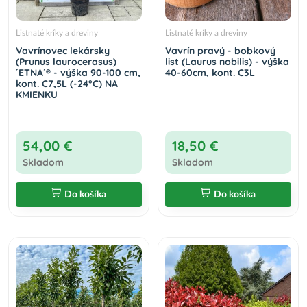
Listnaté kríky a dreviny
Listnaté kríky a dreviny
Vavrínovec lekársky
Vavrín pravý - bobkový
(Prunus laurocerasus)
list (Laurus nobilis) - výška
´ETNA´® - výška 90-100 cm,
40-60cm, kont. C3L
kont. C7,5L (-24°C) NA
KMIENKU
54,00 €
18,50 €
Skladom
Skladom
Do košíka
Do košíka