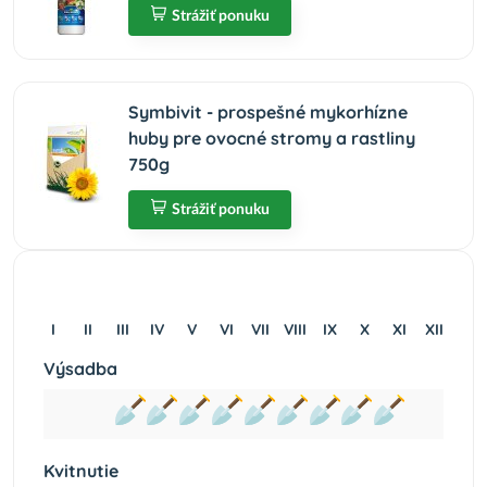
Strážiť ponuku
Symbivit - prospešné mykorhízne
huby pre ovocné stromy a rastliny
750g
Strážiť ponuku
I
II
III
IV
V
VI
VII
VIII
IX
X
XI
XII
Výsadba
Kvitnutie