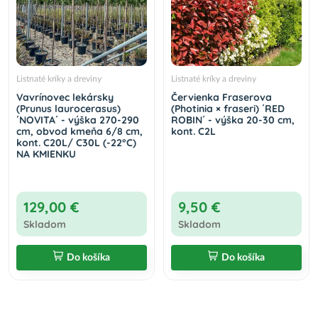
Listnaté kríky a dreviny
Listnaté kríky a dreviny
Vavrínovec lekársky
Červienka Fraserova
(Prunus laurocerasus)
(Photinia × fraseri) ´RED
´NOVITA´ - výška 270-290
ROBIN´ - výška 20-30 cm,
cm, obvod kmeňa 6/8 cm,
kont. C2L
kont. C20L/ C30L (-22°C)
NA KMIENKU
129,00 €
9,50 €
Skladom
Skladom
Do košíka
Do košíka