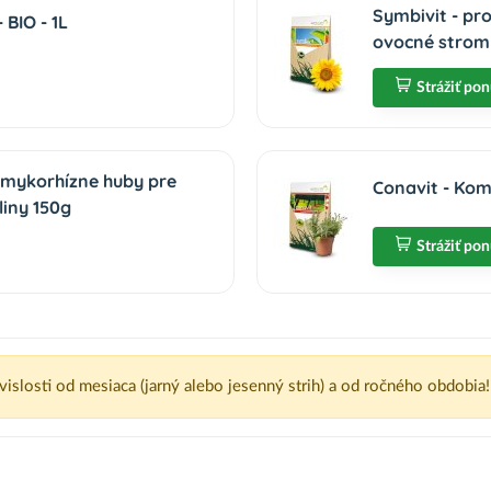
Symbivit - pr
BIO - 1L
ovocné stromy
Strážiť po
 mykorhízne huby pre
Conavit - Kom
liny 150g
Strážiť po
ávislosti od mesiaca (jarný alebo jesenný strih) a od ročného obdobia!