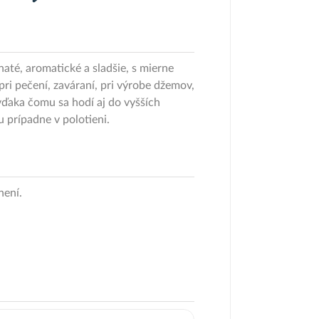
até, aromatické a sladšie, s mierne
ri pečení, zaváraní, pri výrobe džemov,
ďaka čomu sa hodí aj do vyšších
 prípadne v polotieni.
není.