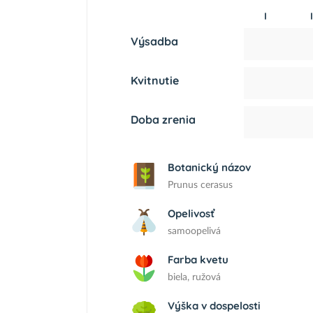
I
I
Výsadba
Kvitnutie
Doba zrenia
Botanický názov
Prunus cerasus
Opelivosť
samoopelivá
Farba kvetu
biela, ružová
Výška v dospelosti