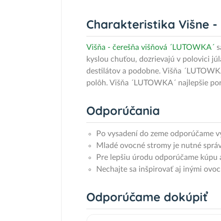
Charakteristika Višne 
Višňa - čerešňa višňová ´LUTOWKA´
s
kyslou chuťou, dozrievajú v polovici jú
destilátov a podobne. Višňa ´LUTOWKA
polôh. Višňa ´LUTOWKA´ najlepšie pora
Odporúčania
Po vysadení do zeme odporúčame výda
Mladé ovocné stromy je nutné správ
Pre lepšiu úrodu odporúčame kúpu a
Nechajte sa inšpirovať aj inými ovo
Odporúčame dokúpiť