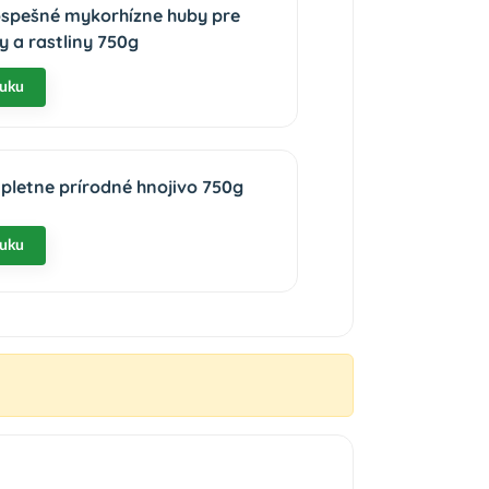
ospešné mykorhízne huby pre
 a rastliny 750g
nuku
pletne prírodné hnojivo 750g
nuku