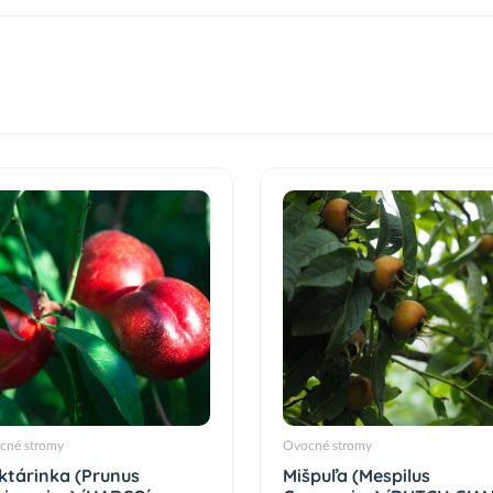
cné stromy
Ovocné stromy
ktárinka (Prunus
Mišpuľa (Mespilus