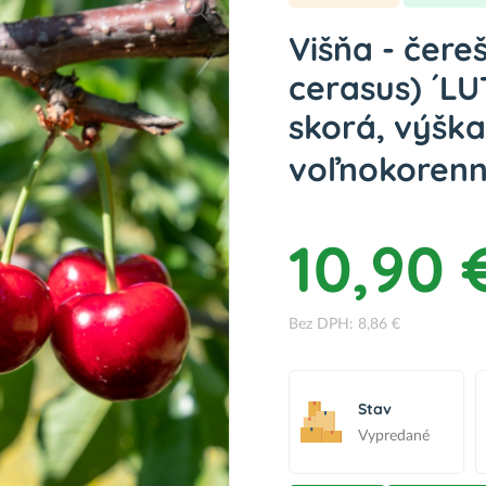
Višňa - čere
cerasus) ´L
skorá, výška
voľnokoren
10,90 
Bez DPH: 8,86 €
Stav
Vypredané