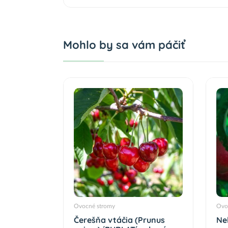
Mohlo by sa vám páčiť
Ovocné stromy
Ovo
Čerešňa vtáčia (Prunus
Ne