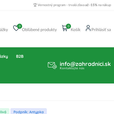
🏆 Vernostný program - trvalá zľava
až -15%
na nákup
0
0
ážky
Obľúbené produkty
Košík
Prihlásiť sa
ázky
B2B
info@zahradnici.sk
Kontaktujte nás
livá
Podpník: Antypka