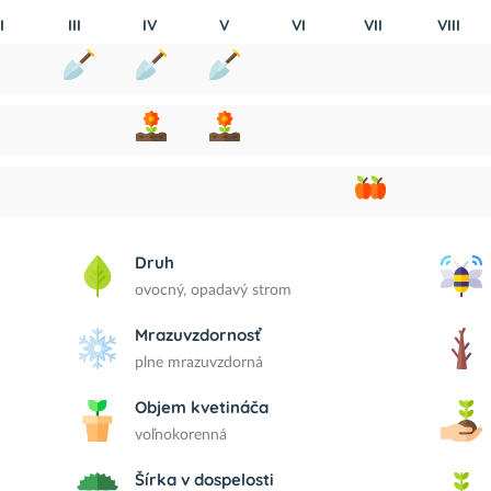
I
III
IV
V
VI
VII
VIII
Druh
ovocný, opadavý strom
Mrazuvzdornosť
plne mrazuvzdorná
Objem kvetináča
voľnokorenná
Šírka v dospelosti