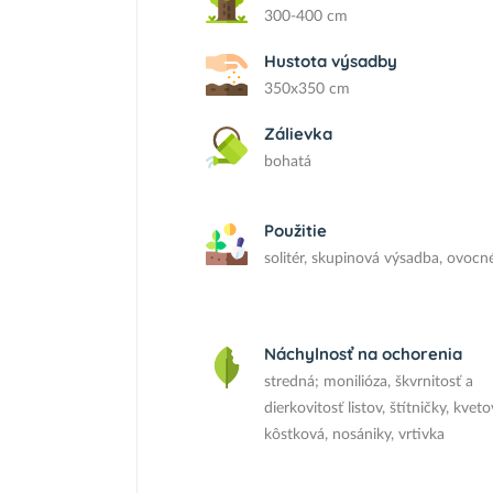
300-400 cm
Hustota výsadby
350x350 cm
Zálievka
bohatá
Použitie
solitér, skupinová výsadba, ovocné
Náchylnosť na ochorenia
stredná; monilióza, škvrnitosť a
dierkovitosť listov, štítničky, kvet
kôstková, nosániky, vrtivka