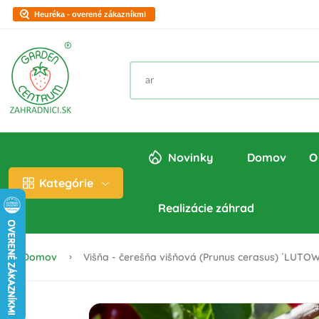
Heuréka - overené zákazníkmi
Novinky
Domov
O
Kategórie
Realizácie záhrad
Domov
Višňa - čerešňa višňová (Prunus cerasus) ´LUTOW