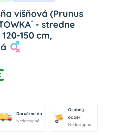
šňa višňová (Prunus
UTOWKA´ - stredne
 120-150 cm,
ná
€
Osobný
Doručíme do
odber
Nedostupné
Nedostupné