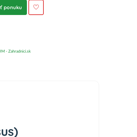
iť ponuku
- Zahradnici.sk
sus)