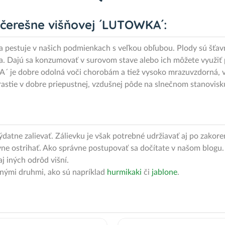
- čerešne višňovej ´LUTOWKA´:
a pestuje v našich podmienkach s veľkou obľubou. Plody sú šťavn
la. Dajú sa konzumovať v surovom stave alebo ich môžete využiť p
´ je dobre odolná voči chorobám a tiež vysoko mrazuvzdorná, v
stie v dobre priepustnej, vzdušnej pôde na slnečnom stanovisku
tne zalievať. Zálievku je však potrebné udržiavať aj po zakore
ne ostrihať. Ako správne postupovať sa dočítate v našom blogu.
j iných odrôd višní.
cnými druhmi, ako sú napríklad
hurmikaki
či
jablone
.