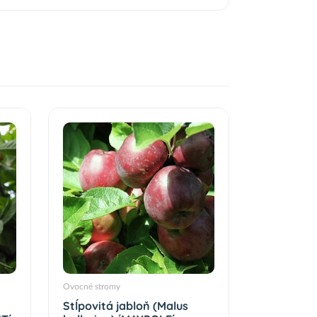
Ovocné stromy
Stĺpovitá jabloň (Malus