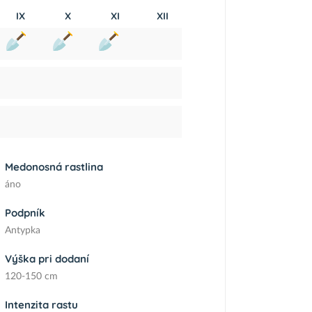
IX
X
XI
XII
Medonosná rastlina
áno
Podpník
Antypka
Výška pri dodaní
120-150 cm
Intenzita rastu